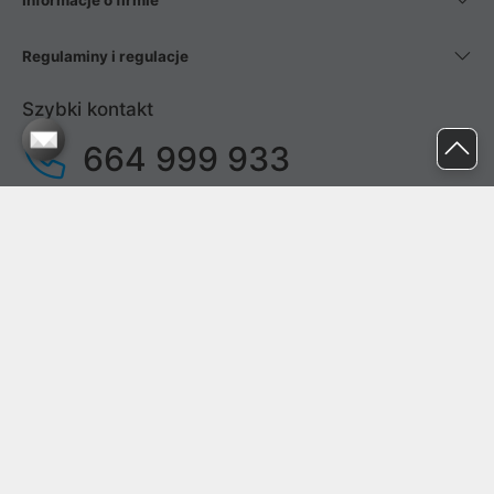
Informacje o firmie
Regulaminy i regulacje
Szybki kontakt
664 999 933
pon. - pt.
9:00 - 17:00
sob. - niedz.
nieczynne
pomoc@proline.pl
Dołącz do nas
Zgłoś błąd na stronie
Proline SA z siedzibą w Mirkowie (55-095), przy ul. Brzozowej 5,
wpisana do rejestru przedsiębiorców Krajowego Rejestru Sądowego
przez Sąd Rejonowy dla Wrocławia-Fabrycznej we Wrocławiu, VI