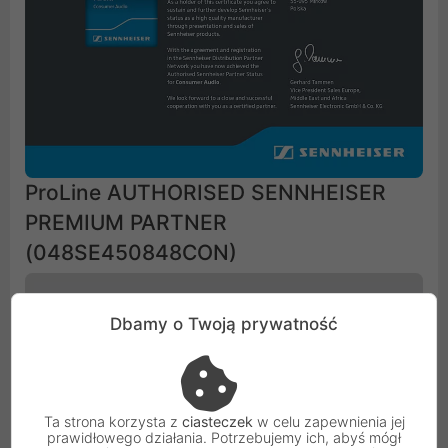
ProLine AUTHORISED SENNHEISER
PREMIUM PARTNER
(048SE450848CON)
Dbamy o Twoją prywatność
Ta strona korzysta z
ciasteczek
w celu zapewnienia jej
prawidłowego działania. Potrzebujemy ich, abyś mógł