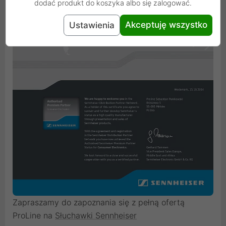
dodać produkt do koszyka albo się zalogować.
Akceptuję wszystko
Ustawienia
Zapraszamy do zapoznania się z pełną ofertą
ProLine na
Słuchawki Sennheiser