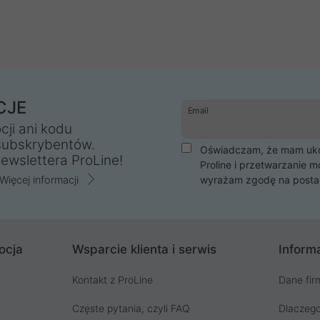
CJE
Email
cji ani kodu
subskrybentów.
Oświadczam, że mam ukoń
ewslettera ProLine!
Proline i przetwarzanie m
Więcej informacji
wyrażam zgodę na posta
ocja
Wsparcie klienta i serwis
Informa
Kontakt z ProLine
Dane fir
Częste pytania, czyli FAQ
Dlaczego