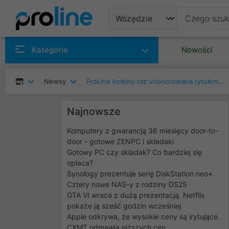
Produkty
Kategorie
Nowości
Producenci
Newsy
ProLine kolejny raz uhonorowana tytułem ASUS GOLD PARTNER 2014
Kategorie
Najnowsze
Komputery z gwarancją 36 miesięcy door-to-
door - gotowe ZENPC i składaki
Gotowy PC czy składak? Co bardziej się
opłaca?
Synology prezentuje serię DiskStation neo+.
Cztery nowe NAS-y z rodziny DS25
GTA VI wraca z dużą prezentacją. Netflix
pokaże ją sześć godzin wcześniej
Apple odkrywa, że wysokie ceny są irytujące.
CXMT odmawia niższych cen