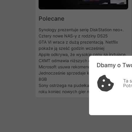
Polecane
Synology prezentuje serię DiskStation neo+.
Cztery nowe NAS-y z rodziny DS25
GTA VI wraca z dużą prezentacją. Netflix
pokaże ją sześć godzin wcześniej
Apple odkrywa, że wysokie ceny są irytujące.
CXMT odmawia niższych cen
Dbamy o Two
Microsoft usuwa rekomendacje 32GB RAM.
Jednocześnie sprzedaje komputery Surface z
8GB
Ta s
Sony ostrzega na pudełkach PS5: od 2028
Pot
roku koniec nowych gier na płytach