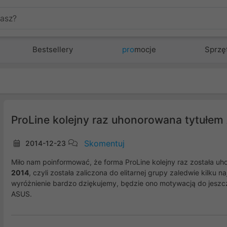
Bestsellery
pro
mocje
Sprzę
ProLine kolejny raz uhonorowana tytuł
Skomentuj
2014-12-23
Miło nam poinformować, że forma ProLine kolejny raz została u
2014
, czyli została zaliczona do elitarnej grupy zaledwie kilku n
wyróżnienie bardzo dziękujemy, będzie ono motywacją do jeszcz
ASUS.