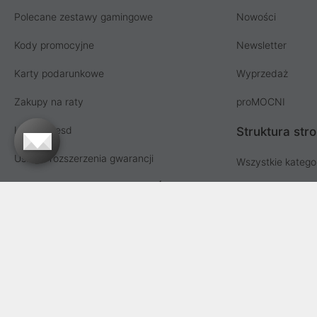
Polecane zestawy gamingowe
Nowości
Kody promocyjne
Newsletter
Karty podarunkowe
Wyprzedaż
Zakupy na raty
proMOCNI
Licencja esd
Struktura str
Usługi i rozszerzenia gwarancji
Wszystkie katego
Współpraca hurtowa i MŚP
Lista producent
Sprzedaż hurtowa
Oferta dla firm i instytucji
Przetargi i zamówienia publiczne