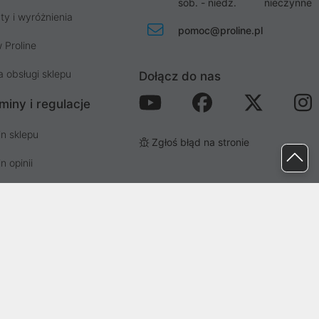
sob. - niedz.
nieczynne
ty i wyróżnienia
pomoc@proline.pl
 Proline
a obsługi sklepu
Dołącz do nas
miny i regulacje
n sklepu
Zgłoś błąd na stronie
n opinii
n newslettera
prywatności i cookies
osp. odpadami