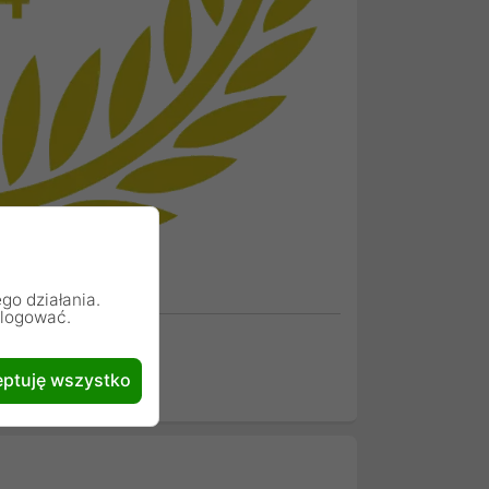
go działania.
alogować.
ptuję wszystko