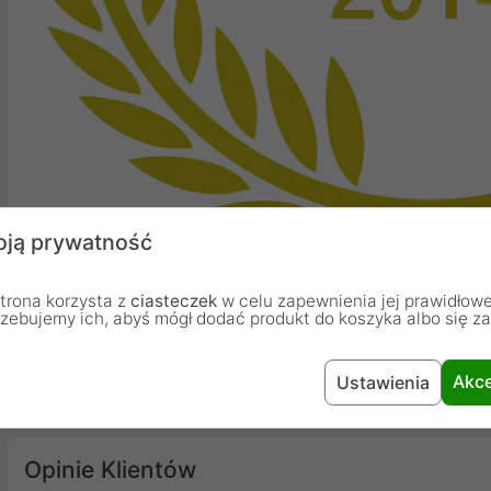
ją prywatność
trona korzysta z
ciasteczek
w celu zapewnienia jej prawidłowe
rzebujemy ich, abyś mógł dodać produkt do koszyka albo się z
Certyfikaty ProLine
Akce
Ustawienia
Produkty Asus w ofercie ProLine
Opinie Klientów