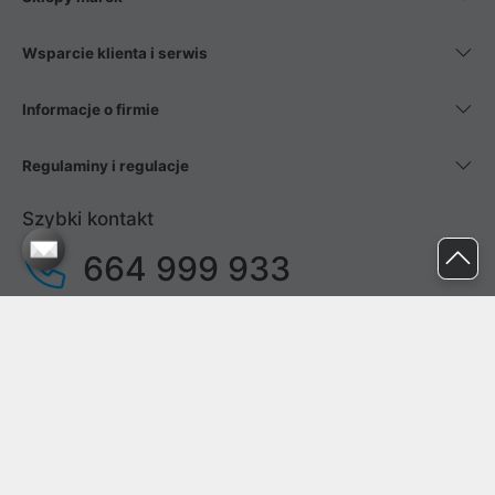
Wsparcie klienta i serwis
Informacje o firmie
Regulaminy i regulacje
Szybki kontakt
664 999 933
pon. - pt.
9:00 - 17:00
sob. - niedz.
nieczynne
pomoc@proline.pl
Dołącz do nas