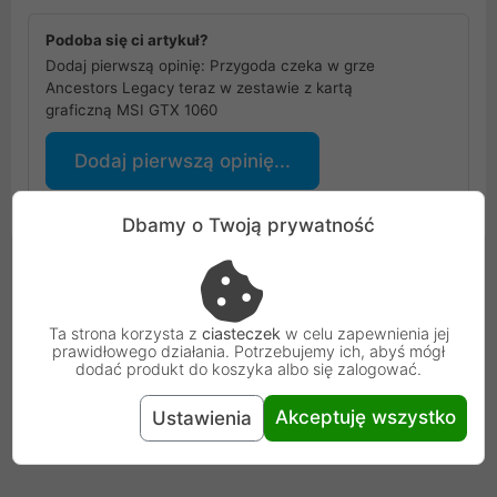
Podoba się ci artykuł?
Dodaj pierwszą opinię: Przygoda czeka w grze
Ancestors Legacy teraz w zestawie z kartą
graficzną MSI GTX 1060
Dodaj pierwszą opinię...
Dbamy o Twoją prywatność
Ta strona korzysta z
ciasteczek
w celu zapewnienia jej
prawidłowego działania. Potrzebujemy ich, abyś mógł
dodać produkt do koszyka albo się zalogować.
Akceptuję wszystko
Ustawienia