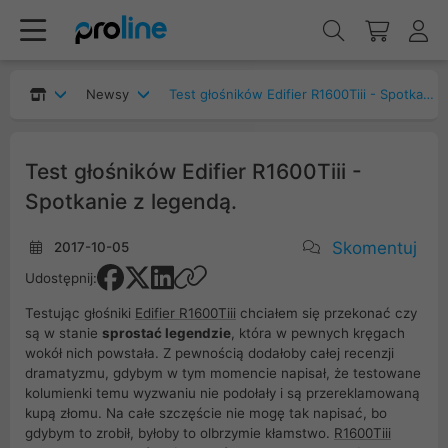
Newsy
Test głośników Edifier R1600Tiii - Spotkanie z legendą.
Test głośników Edifier R1600Tiii -
Spotkanie z legendą.
Skomentuj
2017-10-05
Udostępnij:
Testując głośniki
Edifier R1600Tiii
chciałem się przekonać czy
są w stanie
sprostać legendzie
, która w pewnych kręgach
wokół nich powstała. Z pewnością dodałoby całej recenzji
dramatyzmu, gdybym w tym momencie napisał, że testowane
kolumienki temu wyzwaniu nie podołały i są przereklamowaną
kupą złomu. Na całe szczęście nie mogę tak napisać, bo
gdybym to zrobił, byłoby to olbrzymie kłamstwo.
R1600Tiii