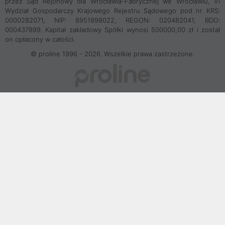
przez Sąd Rejonowy dla Wrocławia-Fabrycznej we Wrocławiu, VI
Wydział Gospodarczy Krajowego Rejestru Sądowego pod nr KRS:
0000282071, NIP: 8951898022, REGON: 020482041, BDO:
000437899. Kapitał zakładowy Spółki wynosi 500000,00 zł i został
on opłacony w całości.
© proline 1996 - 2026. Wszelkie prawa zastrzeżone.