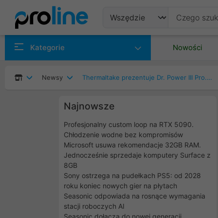
Produkty
Kategorie
Nowości
Producenci
Newsy
Thermaltake prezentuje Dr. Power III Pro. Tester zasilaczy gotowy na standard ATX 3.1
Kategorie
Najnowsze
Profesjonalny custom loop na RTX 5090.
Chłodzenie wodne bez kompromisów
Microsoft usuwa rekomendacje 32GB RAM.
Jednocześnie sprzedaje komputery Surface z
8GB
Sony ostrzega na pudełkach PS5: od 2028
roku koniec nowych gier na płytach
Seasonic odpowiada na rosnące wymagania
stacji roboczych AI
Seasonic dołącza do nowej generacji