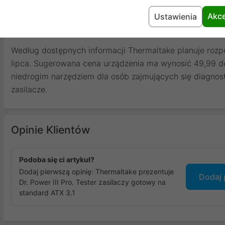
jest niewielkie, dzięki czemu bez problemu zmieści się
Akce
Ustawienia
z narzędziami.
Według dostępnych informacji Thermaltake planuje rozpoc
lipca. Sugerowana cena urządzenia ma wynosić 49,99 d
niedrogim narzędziem dla osób zajmujących się diagnos
zasilacze.
Opinie Klientów
Podoba się ci artykuł?
Dodaj pierwszą opinię: Thermaltake prezentuje
Dodaj 
Dr. Power III Pro. Tester zasilaczy gotowy na
standard ATX 3.1