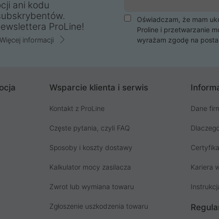
cji ani kodu
subskrybentów.
Oświadczam, że mam ukoń
ewslettera ProLine!
Proline i przetwarzanie m
Więcej informacji
wyrażam zgodę na posta
ocja
Wsparcie klienta i serwis
Informa
Kontakt z ProLine
Dane fir
Częste pytania, czyli FAQ
Dlaczego
Sposoby i koszty dostawy
Certyfika
Kalkulator mocy zasilacza
Kariera w
Zwrot lub wymiana towaru
Instrukcj
Zgłoszenie uszkodzenia towaru
Regula