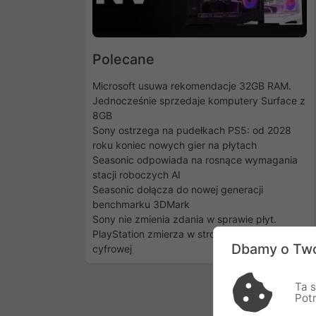
Polecane
Microsoft usuwa rekomendacje 32GB RAM.
Jednocześnie sprzedaje komputery Surface z
8GB
Sony ostrzega na pudełkach PS5: od 2028
roku koniec nowych gier na płytach
Seasonic odpowiada na rosnące wymagania
stacji roboczych AI
Seasonic dołącza do nowej generacji
benchmarku 3DMark
Sony nie zmienia zdania w sprawie płyt.
PlayStation zmierza w stronę dystrybucji
Dbamy o Two
cyfrowej
Ta s
Pot