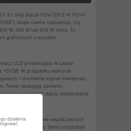
2V 3.1 oraz złącza PCIe 12V-2x6 (12+4-
ENSE1, dzięki czemu rozpoznaje, czy
 300 W, 450 W lub 600 W mocy. To
rt graficznych o wysokim
etlacz LCD prezentujący w czasie
raz +5VSB. W przypadku wykrycia
egawczy i uruchamia sygnał dźwiękowy,
m. Tester obsługuje zarówno
awdzenie wszystkich złączy jednocześnie
go działania.
łączami stosowanymi we współczesnych
alogować.
pin, SATA oraz Molex. Samo urządzenie