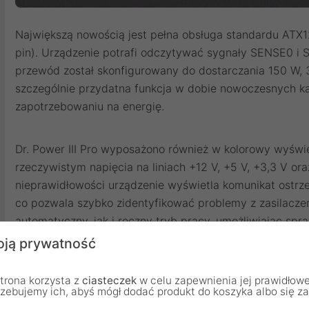
Największą nowością jest pełna obsługa standardu ATX1
pin). Urządzenie potrafi odczytywać sygnały SENSE0 i S
przewód został skonfigurowany do dostarczania 150 W,
szczególnie przydatna funkcja w dobie nowoczesnych ka
zapotrzebowaniu na energię.
Dr. Power III Pro wyposażono również w kolorowy wyświ
rzeczywistym napięcia na liniach +12 V, +5 V, +3,3 V o
nieprawidłowości urządzenie wyświetla komunikat ostrz
co pozwala szybko zidentyfikować problemy z zasilacze
automatyczny, jak i ręczny tryb pracy, umożliwiając spr
lub ich indywidualną diagnostykę.
ją prywatność
trona korzysta z
ciasteczek
w celu zapewnienia jej prawidłowe
Producent deklaruje zgodność z najpopularniejszymi z
rzebujemy ich, abyś mógł dodać produkt do koszyka albo się z
zasilaczach, w tym 24-pin ATX, EPS 4+4-pin, PCIe 6+2-