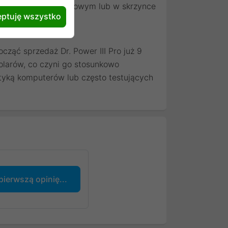
 na stanowisku serwisowym lub w skrzynce
ptuję wszystko
ząć sprzedaż Dr. Power III Pro już 9
olarów, co czyni go stosunkowo
tyką komputerów lub często testujących
pierwszą opinię...