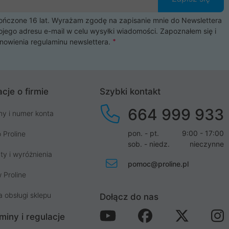
czone 16 lat. Wyrażam zgodę na zapisanie mnie do Newslettera
ojego adresu e-mail w celu wysyłki wiadomości. Zapoznałem się i
nowienia
regulaminu newslettera
.
cje o firmie
Szybki kontakt
664 999 933
my i numer konta
pon. - pt.
9:00 - 17:00
 Proline
sob. - niedz.
nieczynne
ty i wyróżnienia
pomoc@proline.pl
 Proline
a obsługi sklepu
Dołącz do nas
miny i regulacje