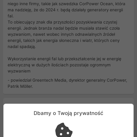
niego inne firmy, takie jak szwedzka CorPower Ocean, która
ma nadzieję, że do 2024 r. będą działały generatory energii
fal.
To obiecujący znak dla przyszłości pozyskiwania czystej
energii. Jednak branża nadal będzie musiała stawić czoła
wyzwaniom, nawet wobec innych odnawialnych źródeł
energii, takich jak energia słoneczna i wiatr, których ceny
nadal spadają.
Wykorzystanie energii fal lub przekształcenie jej w energię
elektryczną w dużych ilościach pozostaje ogromnym
wyzwaniem
- powiedział Greentech Media, dyrektor generalny CorPower,
Patrik Möller.
Opinie Klientów
Dbamy o Twoją prywatność
Podoba się ci artykuł?
Dodaj pierwszą opinię: Wielka maszyna wychwytuje