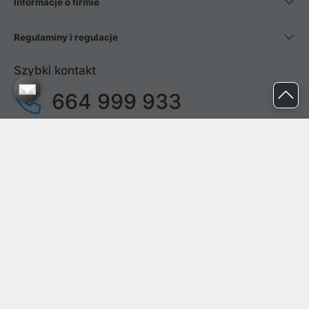
Informacje o firmie
Regulaminy i regulacje
Szybki kontakt
664 999 933
pon. - pt.
9:00 - 17:00
sob. - niedz.
nieczynne
pomoc@proline.pl
Dołącz do nas
Zgłoś błąd na stronie
Proline SA z siedzibą w Mirkowie (55-095), przy ul. Brzozowej 5,
wpisana do rejestru przedsiębiorców Krajowego Rejestru Sądowego