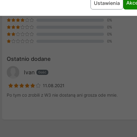
Akce
Ustawienia
0%
100%
0%
0%
0%
0%
Ostatnio dodane
Ivan
Gość
11.08.2021
Po tym co zrobili z W3 nie dostaną ani grosza ode mnie.