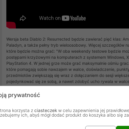
Wersja beta Diablo 2: Resurrected będzie zawierać pięć klas: Am
Paladyn, a także pełny tryb wieloosobowy. Więcej szczegółów na
które będzie można grać: "W oba weekendy testowe będzie moż
postępami krzyżowymi na komputerach z systemem Windows, Xbox
PlayStation 4. W jednej grze może grać maksymalnie ośmiu gracz
które pomagają sobie nawzajem w walce, doświadczenie, punkty
przedmiotów zwiększają się wraz z dołączaniem do sesji więks
pojedynkować się ze sobą, a nawet zdobyć ucho rywala w walc
Od piątku 13 sierpnia gracze z systemem Windows, Xbox Series
ją prywatność
trona korzysta z
ciasteczek
w celu zapewnienia jej prawidłowe
Opinie Klientów
rzebujemy ich, abyś mógł dodać produkt do koszyka albo się z
5,00
(1)