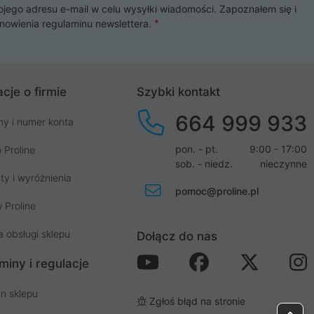
ojego adresu e-mail w celu wysyłki wiadomości. Zapoznałem się i
nowienia
regulaminu newslettera
.
cje o firmie
Szybki kontakt
664 999 933
my i numer konta
pon. - pt.
9:00 - 17:00
 Proline
sob. - niedz.
nieczynne
ty i wyróżnienia
pomoc@proline.pl
 Proline
a obsługi sklepu
Dołącz do nas
miny i regulacje
n sklepu
Zgłoś błąd na stronie