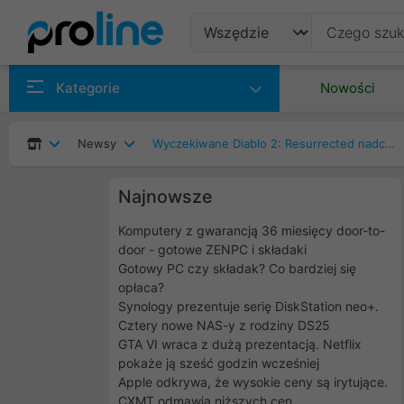
Produkty
Kategorie
Nowości
Producenci
Newsy
Wyczekiwane Diablo 2: Resurrected nadchodzi!
Kategorie
Najnowsze
Komputery z gwarancją 36 miesięcy door-to-
door - gotowe ZENPC i składaki
Gotowy PC czy składak? Co bardziej się
opłaca?
Synology prezentuje serię DiskStation neo+.
Cztery nowe NAS-y z rodziny DS25
GTA VI wraca z dużą prezentacją. Netflix
pokaże ją sześć godzin wcześniej
Apple odkrywa, że wysokie ceny są irytujące.
CXMT odmawia niższych cen