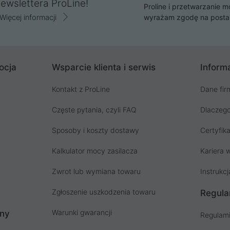
ewslettera ProLine!
Proline i przetwarzanie m
Więcej informacji
wyrażam zgodę na posta
ocja
Wsparcie klienta i serwis
Informa
Kontakt z ProLine
Dane fir
Częste pytania, czyli FAQ
Dlaczego
Sposoby i koszty dostawy
Certyfika
Kalkulator mocy zasilacza
Kariera w
Zwrot lub wymiana towaru
Instrukcj
Zgłoszenie uszkodzenia towaru
Regula
Warunki gwarancji
ony
Regulami