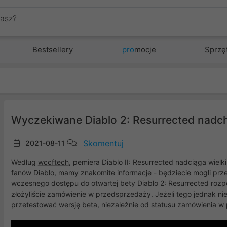
Bestsellery
pro
mocje
Sprzę
Wyczekiwane Diablo 2: Resurrected nadch
Skomentuj
2021-08-11
Według
wccftech
, pemiera Diablo II: Resurrected nadciąga wielki
fanów Diablo, mamy znakomite informacje - będziecie mogli prz
wczesnego dostępu do otwartej bety Diablo 2: Resurrected rozp
złożyliście zamówienie w przedsprzedaży. Jeżeli tego jednak nie z
przetestować wersję beta, niezależnie od statusu zamówienia 