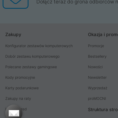
Dołącz teraz do grona odbiorców n
Zakupy
Okazja i prom
Konfigurator zestawów komputerowych
Promocje
Dobór zestawu komputerowego
Bestsellery
Polecane zestawy gamingowe
Nowości
Kody promocyjne
Newsletter
Karty podarunkowe
Wyprzedaż
Zakupy na raty
proMOCNI
Licencja esd
Struktura str