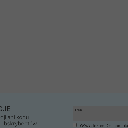
CJE
Email
cji ani kodu
subskrybentów.
Oświadczam, że mam ukoń