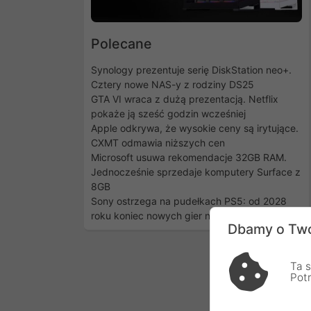
Polecane
Synology prezentuje serię DiskStation neo+.
Cztery nowe NAS-y z rodziny DS25
GTA VI wraca z dużą prezentacją. Netflix
pokaże ją sześć godzin wcześniej
Apple odkrywa, że wysokie ceny są irytujące.
CXMT odmawia niższych cen
Microsoft usuwa rekomendacje 32GB RAM.
Jednocześnie sprzedaje komputery Surface z
8GB
Sony ostrzega na pudełkach PS5: od 2028
roku koniec nowych gier na płytach
Dbamy o Two
Ta s
Pot