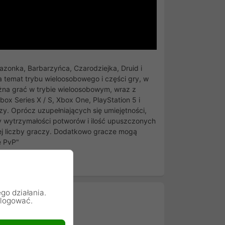
azonka, Barbarzyńca, Czarodziejka, Druid i
 temat trybu wieloosobowego i części gry, w
na grać w trybie wieloosobowym, wraz z
 Series X / S, Xbox One, PlayStation 5 i
y. Oprócz uzupełniających się umiejętności,
 wytrzymałości potworów i ilość upuszczonych
zej liczby graczy. Dodatkowo gracze mogą
e PvP"
 X
go działania.
alogować.