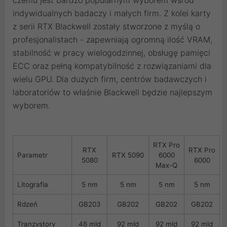
czemu jest bardzo popularnym wyborem wśród
indywidualnych badaczy i małych firm. Z kolei karty
z serii RTX Blackwell zostały stworzone z myślą o
profesjonalistach - zapewniają ogromną ilość VRAM,
stabilność w pracy wielogodzinnej, obsługę pamięci
ECC oraz pełną kompatybilność z rozwiązaniami dla
wielu GPU. Dla dużych firm, centrów badawczych i
laboratoriów to właśnie Blackwell będzie najlepszym
wyborem.
RTX Pro
RTX
RTX Pro
Parametr
RTX 5090
6000
5080
6000
Max-Q
Litografia
5 nm
5 nm
5 nm
5 nm
Rdzeń
GB203
GB202
GB202
GB202
Tranzystory
46 mld
92 mld
92 mld
92 mld