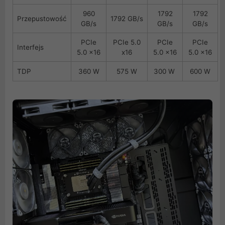
960
1792
1792
Przepustowość
1792 GB/s
GB/s
GB/s
GB/s
PCIe
PCIe 5.0
PCIe
PCIe
Interfejs
5.0 x16
x16
5.0 x16
5.0 x16
TDP
360 W
575 W
300 W
600 W