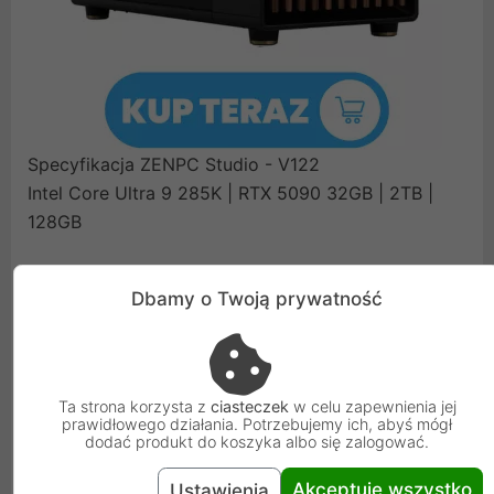
Specyfikacja ZENPC Studio - V122
Intel Core Ultra 9 285K | RTX 5090 32GB | 2TB |
128GB
Dbamy o Twoją prywatność
Intel Core Ultra 9 285K
Gigabyte Z890 AORUS ELITE WIFI7
Kingston FURY 128GB (2x64GB) DDR5 5600 CL36
Samsung 990 PRO 2TB M.2 PCIe NVMe Gen4
Ta strona korzysta z
ciasteczek
w celu zapewnienia jej
Gigabyte RTX 5090 Gaming OC 32GB
prawidłowego działania. Potrzebujemy ich, abyś mógł
dodać produkt do koszyka albo się zalogować.
Seasonic FOCUS GX-1000 ATX 3.1 80 Gold 1000W
EK Water Blocks EK-Nucleus AIO CR360
Akceptuję wszystko
Ustawienia