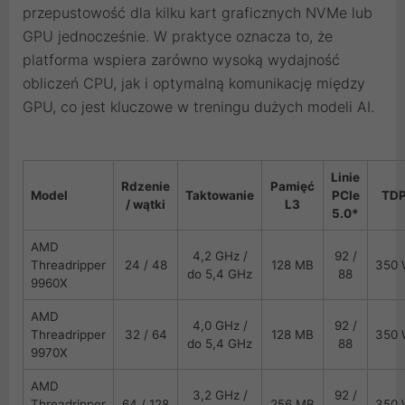
przepustowość dla kilku kart graficznych NVMe lub
GPU jednocześnie. W praktyce oznacza to, że
platforma wspiera zarówno wysoką wydajność
obliczeń CPU, jak i optymalną komunikację między
GPU, co jest kluczowe w treningu dużych modeli AI.
Linie
Rdzenie
Pamięć
Model
Taktowanie
PCIe
TD
/ wątki
L3
5.0*
AMD
4,2 GHz /
92 /
Threadripper
24 / 48
128 MB
350
do 5,4 GHz
88
9960X
AMD
4,0 GHz /
92 /
Threadripper
32 / 64
128 MB
350
do 5,4 GHz
88
9970X
AMD
3,2 GHz /
92 /
Threadripper
64 / 128
256 MB
350