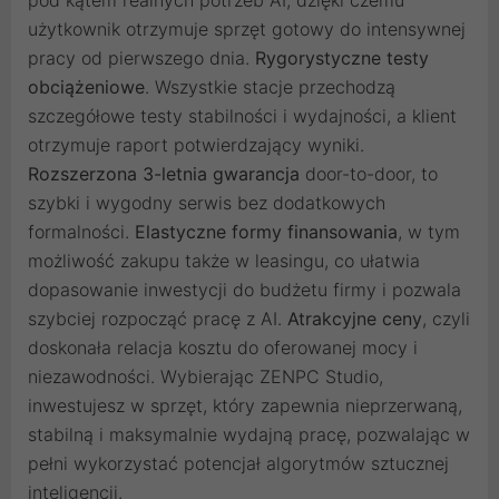
pod kątem realnych potrzeb AI, dzięki czemu
użytkownik otrzymuje sprzęt gotowy do intensywnej
pracy od pierwszego dnia.
Rygorystyczne testy
obciążeniowe
. Wszystkie stacje przechodzą
szczegółowe testy stabilności i wydajności, a klient
otrzymuje raport potwierdzający wyniki.
Rozszerzona 3-letnia gwarancja
door-to-door, to
szybki i wygodny serwis bez dodatkowych
formalności.
Elastyczne formy finansowania
, w tym
możliwość zakupu także w leasingu, co ułatwia
dopasowanie inwestycji do budżetu firmy i pozwala
szybciej rozpocząć pracę z AI.
Atrakcyjne ceny
, czyli
doskonała relacja kosztu do oferowanej mocy i
niezawodności. Wybierając ZENPC Studio,
inwestujesz w sprzęt, który zapewnia nieprzerwaną,
stabilną i maksymalnie wydajną pracę, pozwalając w
pełni wykorzystać potencjał algorytmów sztucznej
inteligencji.