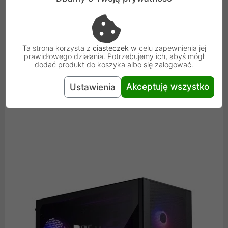
Phanteks XT Pro Ultra TG ARGB
Arctic Freezer 36 ARGB
Phanteks AMP GH 750W 80+Gold PCIe 5.1 ATX 3.1
Ta strona korzysta z
ciasteczek
w celu zapewnienia jej
prawidłowego działania. Potrzebujemy ich, abyś mógł
dodać produkt do koszyka albo się zalogować.
Sprawdź gotowy koszyk
Akceptuję wszystko
Ustawienia
*alternatywne obudowy: Phanteks XT Pro