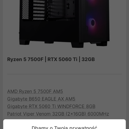
Ryzen 5 7500F | RTX 5060 Ti | 32GB
AMD Ryzen 5 7500F AM5
Gigabyte B650 EAGLE AX AM5
Gigabyte RTX 5060 Ti WINDFORCE 8GB
Patriot Viper Venom 32GB (2x16GB) 6000MHz
CL30
Dbamy o Twoją prywatność
Patriot Viper VP4300 Lite 1TB M.2 PCIe NVMe Gen4