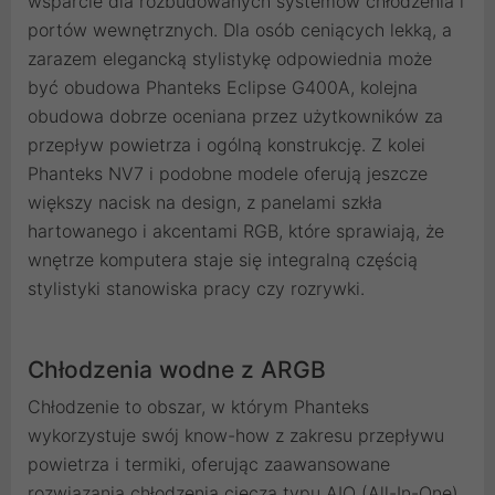
wsparcie dla rozbudowanych systemów chłodzenia i
portów wewnętrznych. Dla osób ceniących lekką, a
zarazem elegancką stylistykę odpowiednia może
być obudowa Phanteks Eclipse G400A, kolejna
obudowa dobrze oceniana przez użytkowników za
przepływ powietrza i ogólną konstrukcję. Z kolei
Phanteks NV7 i podobne modele oferują jeszcze
większy nacisk na design, z panelami szkła
hartowanego i akcentami RGB, które sprawiają, że
wnętrze komputera staje się integralną częścią
stylistyki stanowiska pracy czy rozrywki.
Chłodzenia wodne z ARGB
Chłodzenie to obszar, w którym Phanteks
wykorzystuje swój know-how z zakresu przepływu
powietrza i termiki, oferując zaawansowane
rozwiązania chłodzenia cieczą typu AIO (All-In-One).