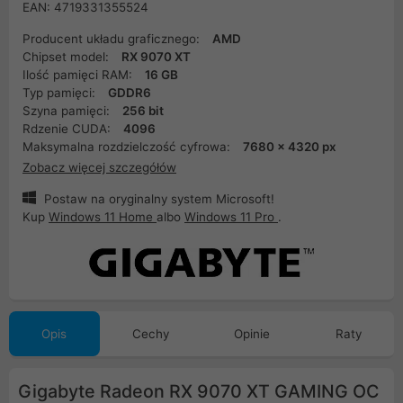
EAN: 4719331355524
Producent układu graficznego:
AMD
Chipset model:
RX 9070 XT
Ilość pamięci RAM:
16 GB
Typ pamięci:
GDDR6
Szyna pamięci:
256 bit
Rdzenie CUDA:
4096
Maksymalna rozdzielczość cyfrowa:
7680 x 4320 px
Zobacz więcej szczegółów
Postaw na oryginalny system Microsoft!
Kup
Windows 11 Home
albo
Windows 11 Pro
.
Opis
Cechy
Opinie
Raty
Gigabyte Radeon RX 9070 XT GAMING OC