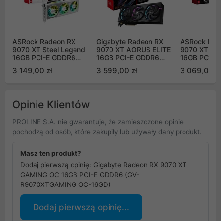
ASRock Radeon RX
Gigabyte Radeon RX
ASRock Rad
9070 XT Steel Legend
9070 XT AORUS ELITE
9070 XT Cha
16GB PCI-E GDDR6
16GB PCI-E GDDR6
16GB PCI-E
(RX9070XT SL 16G)
(GV-R9070XTAORUS E-
(RX9070XT 
3 149,00 zł
3 599,00 zł
3 069,00 z
16GD)
Opinie Klientów
PROLINE S.A. nie gwarantuje, że zamieszczone opinie
pochodzą od osób, które zakupiły lub używały dany produkt.
Masz ten produkt?
Dodaj pierwszą opinię: Gigabyte Radeon RX 9070 XT
GAMING OC 16GB PCI-E GDDR6 (GV-
R9070XTGAMING OC-16GD)
Dodaj pierwszą opinię...