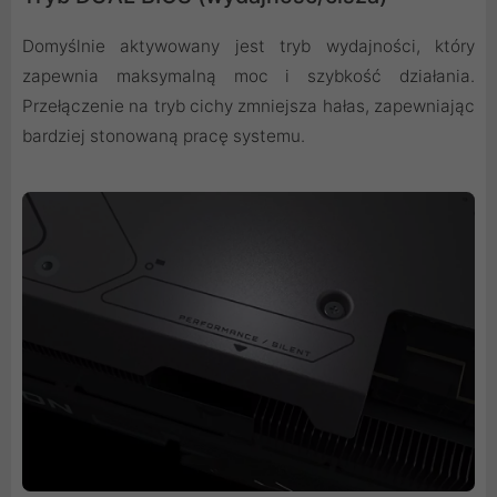
Domyślnie aktywowany jest tryb wydajności, który
zapewnia maksymalną moc i szybkość działania.
Przełączenie na tryb cichy zmniejsza hałas, zapewniając
bardziej stonowaną pracę systemu.