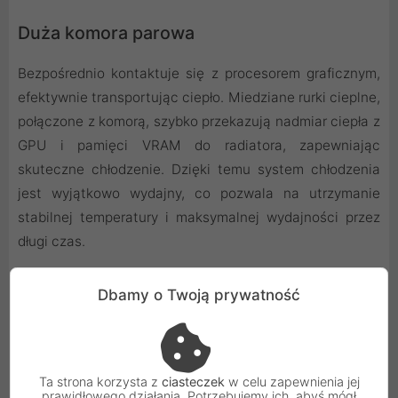
Duża komora parowa
Bezpośrednio kontaktuje się z procesorem graficznym,
efektywnie transportując ciepło. Miedziane rurki cieplne,
połączone z komorą, szybko przekazują nadmiar ciepła z
GPU i pamięci VRAM do radiatora, zapewniając
skuteczne chłodzenie. Dzięki temu system chłodzenia
jest wyjątkowo wydajny, co pozwala na utrzymanie
stabilnej temperatury i maksymalnej wydajności przez
długi czas.
Dbamy o Twoją prywatność
Ta strona korzysta z
ciasteczek
w celu zapewnienia jej
prawidłowego działania. Potrzebujemy ich, abyś mógł