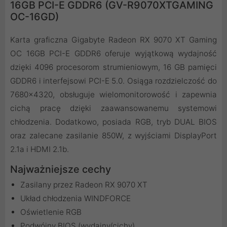
16GB PCI-E GDDR6 (GV-R9070XTGAMING
OC-16GD)
Karta graficzna Gigabyte Radeon RX 9070 XT Gaming
OC 16GB PCI-E GDDR6 oferuje wyjątkową wydajność
dzięki 4096 procesorom strumieniowym, 16 GB pamięci
GDDR6 i interfejsowi PCI-E 5.0. Osiąga rozdzielczość do
7680x4320, obsługuje wielomonitorowość i zapewnia
cichą pracę dzięki zaawansowanemu systemowi
chłodzenia. Dodatkowo, posiada RGB, tryb DUAL BIOS
oraz zalecane zasilanie 850W, z wyjściami DisplayPort
2.1a i HDMI 2.1b.
Najważniejsze cechy
Zasilany przez Radeon RX 9070 XT
Układ chłodzenia WINDFORCE
Oświetlenie RGB
Podwójny BIOS (wydajny/cichy)