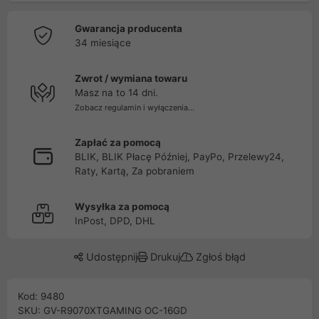
Gwarancja producenta
34 miesiące
Zwrot / wymiana towaru
Masz na to 14 dni.
Zobacz regulamin i wyłączenia...
Zapłać za pomocą
BLIK, BLIK Płacę Później, PayPo, Przelewy24,
Raty, Kartą, Za pobraniem
Wysyłka za pomocą
InPost, DPD, DHL
Udostępnij
Drukuj
Zgłoś błąd
Kod: 9480
SKU: GV-R9070XTGAMING OC-16GD