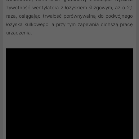
żywotność wentylatora z łożyskiem ślizgowym, aż o 2,1
raza, osiągając trwałość porównywalną do podwójnego
łożyska kulkowego, a przy tym zapewnia cichszą pracę
urządzenia.