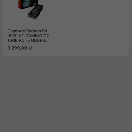
Gigabyte Radeon RX
9070 XT GAMING OC
16GB PCI-E GDDR6
(GV-R9070XTGAMING
3 299,00 zł
OC-16GD)