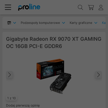
Podzespoły komputerowe
Karty graficzne
Kar
Gigabyte Radeon RX 9070 XT GAMING
OC 16GB PCI-E GDDR6
Poprzedni
Na
1 z 10
Dodaj pierwszą opinię