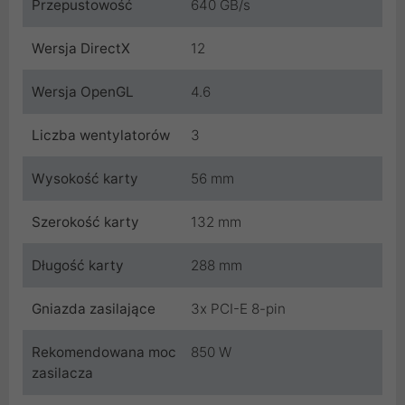
Przepustowość
640 GB/s
Wersja DirectX
12
Wersja OpenGL
4.6
Liczba wentylatorów
3
Wysokość karty
56 mm
Szerokość karty
132 mm
Długość karty
288 mm
Gniazda zasilające
3x PCI-E 8-pin
Rekomendowana moc
850 W
zasilacza