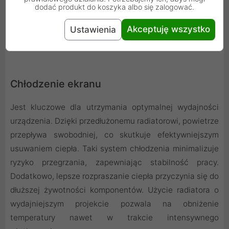
dodać produkt do koszyka albo się zalogować.
Akceptuję wszystko
Ustawienia
Chłodzenie ekranu
Jest kluczowe dla utrzymania optymalnej wydajności
urządzenia. Dzięki przedłużonemu radiatorowi, powietrze
przepływa swobodniej, co skutkuje efektywniejszym
usuwaniem ciepła. Taki system chłodzenia minimalizuje
ryzyko przegrzania, zapewniając stabilność pracy.
Dodatkowo, lepsze rozpraszanie ciepła przyczynia się do
dłuższej żywotności komponentów. Użycie radiatora o
wydajniejszym projekcie pozwala na obniżenie
temperatury nawet w trakcie intensywnego