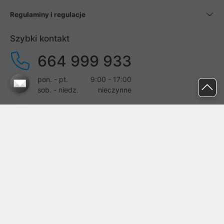
Regulaminy i regulacje
Szybki kontakt
664 999 933
pon. - pt.
9:00 - 17:00
sob. - niedz.
nieczynne
pomoc@proline.pl
Dołącz do nas
Zgłoś błąd na stronie
Proline SA z siedzibą w Mirkowie (55-095), przy ul. Brzozowej 5,
wpisana do rejestru przedsiębiorców Krajowego Rejestru Sądowego
przez Sąd Rejonowy dla Wrocławia-Fabrycznej we Wrocławiu, VI
Wydział Gospodarczy Krajowego Rejestru Sądowego pod nr KRS: