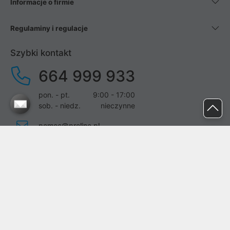
Informacje o firmie
Regulaminy i regulacje
Szybki kontakt
664 999 933
pon. - pt.
9:00 - 17:00
sob. - niedz.
nieczynne
pomoc@proline.pl
Dołącz do nas
Zgłoś błąd na stronie
Proline SA z siedzibą w Mirkowie (55-095), przy ul. Brzozowej 5,
wpisana do rejestru przedsiębiorców Krajowego Rejestru Sądowego