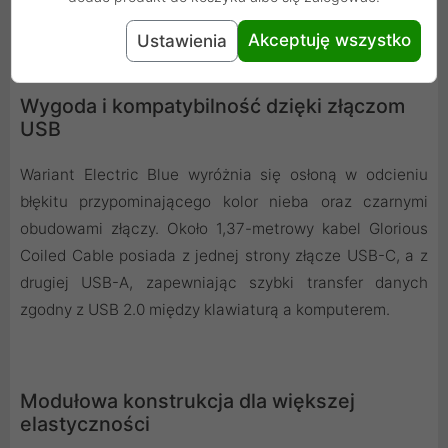
pozwala idealnie dopełnić wygląd całego setupu.
Akceptuję wszystko
Ustawienia
Wygoda i kompatybilność dzięki złączom
USB
Wariant Electric Blue wyróżnia się osłoną w odcieniu
błękitu przypominającego kolor nieba oraz czarnymi
obudowami złączy. Około 1,37-metrowy kabel Glorious
Coiled Cable posiada z jednej strony złącze USB-C, a z
drugiej USB-A, zapewniając szybki transfer danych
zgodny z USB 2.0 między klawiaturą a komputerem.
Modułowa konstrukcja dla większej
elastyczności