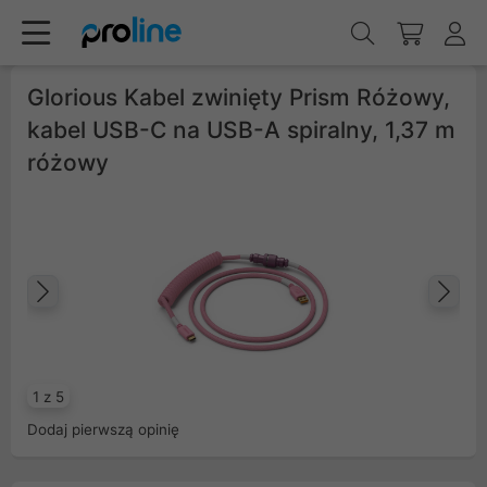
Glorious Kabel zwinięty Prism Różowy,
kabel USB-C na USB-A spiralny, 1,37 m
różowy
Poprzedni
Na
1 z 5
Dodaj pierwszą opinię