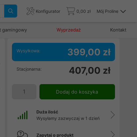
Konfigurator
0,00 zł
Mój Proline
t gamingowy
Wyprzedaż
Kontakt
399,00 zł
Wysyłkowa:
t
407,00 zł
Stacjonarna:
e
w
t
Dodaj do koszyka
e
Duża ilość
Wysyłamy zazwyczaj w 1 dzień
Zapytaj o produkt