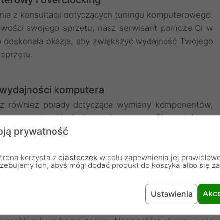
terowy i overclocking
ania z konsultacji dotyczących tuningu komputerowego.
iwości swojego sprzętu, nasz serwisant pomoże Ci w
 To doskonała okazja, aby zwiększyć wydajność Twojego
sprzętu.
 wydajności komputera
asz również porady dotyczące wymiany komponentów,
ego sprzętu. Nasi eksperci pomogą Ci w doborze
ją prywatność
ręceniu procesora oraz znalezieniu najlepszej karty
je potrzeby. Dzięki temu Twój komputer będzie działał
 komfort użytkowania.
trona korzysta z
ciasteczek
w celu zapewnienia jej prawidłowe
rzebujemy ich, abyś mógł dodać produkt do koszyka albo się z
 ochrona i wsparcie
Akce
Ustawienia
dealne rozwiązanie dla każdego, kto pragnie czuć się