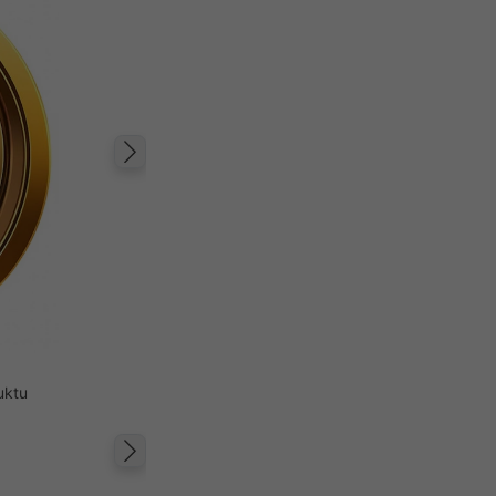
Następny
uktu
Następny