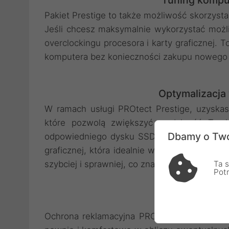
Tuning kompu
Pakiet Prestige to także możliwość skorzyst
Jeśli chcesz maksymalnie wykorzystać możl
overclockingu procesora i karty graficznej.
komputera bez konieczności zakupu nowego 
Optymalizacja
W ramach usługi PROtect Prestige, uzysk
które pozwolą zwiększyć wydajność Twoj
Dbamy o Two
odpowiedniego dysku SSD, wymianie lub podk
graficznej, która idealnie wpasuje się w Two
szybciej i sprawniej, co znacząco wpłynie na
Ta s
Pot
Kompleksowa
Ochrona reklamacyjna PROtect Prestige to i