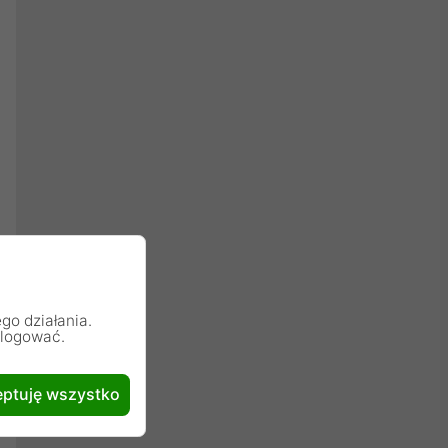
go działania.
alogować.
ptuję wszystko