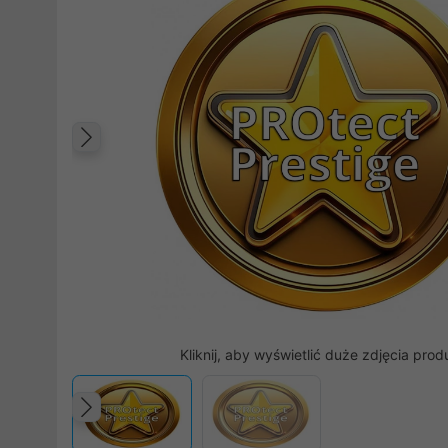
Poprzedni
Kliknij, aby wyświetlić duże zdjęcia prod
Poprzedni