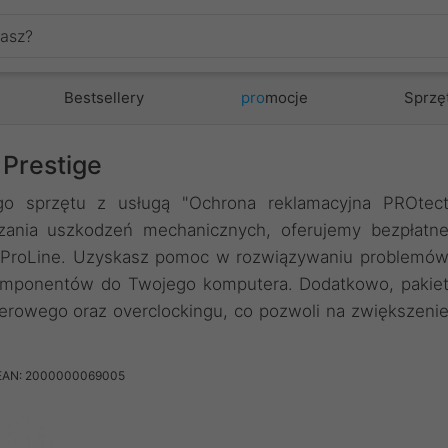
Bestsellery
pro
mocje
Sprzę
Prestige
o sprzętu z usługą "Ochrona reklamacyjna PROtec
szania uszkodzeń mechanicznych, oferujemy bezpłatn
m ProLine. Uzyskasz pomoc w rozwiązywaniu problemó
komponentów do Twojego komputera. Dodatkowo, pakie
erowego oraz overclockingu, co pozwoli na zwiększeni
EAN: 2000000069005