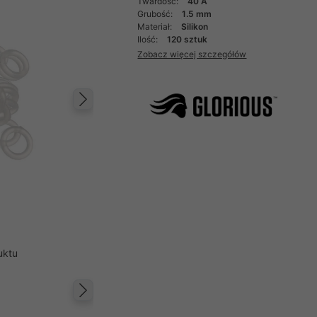
Twardość:
40 A
Grubość:
1.5 mm
Materiał:
Silikon
Ilość:
120 sztuk
Zobacz więcej szczegółów
Następny
uktu
Następny