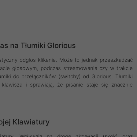
as na Tłumiki Glorious
styczny odgłos klikania. Może to jednak przeszkadzać
zacie głosowym, podczas streamowania czy w trakcie
miki do przełączników (switchy) od Glorious. Tłumiki
lawisza i sprawiają, że pisanie staje się znacznie
jej Klawiatury
atury. Wpływają na drogę aktywacji (skok) oraz