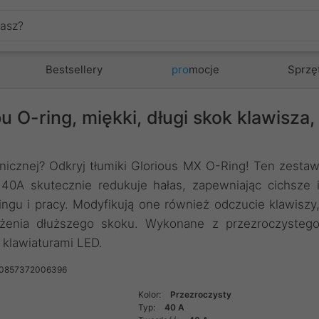
Bestsellery
pro
mocje
Sprzę
u O-ring, miękki, długi skok klawisza,
nicznej? Odkryj tłumiki Glorious MX O-Ring! Ten zesta
40A skutecznie redukuje hałas, zapewniając cichsze 
ingu i pracy. Modyfikują one również odczucie klawiszy
ażenia dłuższego skoku. Wykonane z przezroczysteg
 klawiaturami LED.
 0857372006396
Kolor:
Przezroczysty
Typ:
40 A