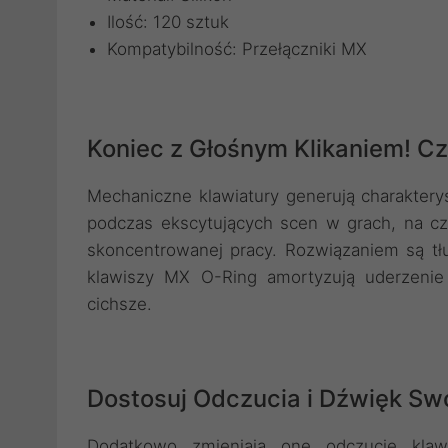
Ilość: 120 sztuk
Kompatybilność: Przełączniki MX
Koniec z Głośnym Klikaniem! Cz
Mechaniczne klawiatury generują charaktery
podczas ekscytujących scen w grach, na c
skoncentrowanej pracy. Rozwiązaniem są tłu
klawiszy MX O-Ring amortyzują uderzenie k
cichsze.
Dostosuj Odczucia i Dźwięk Swo
Dodatkowo zmieniają one odczucie klawi