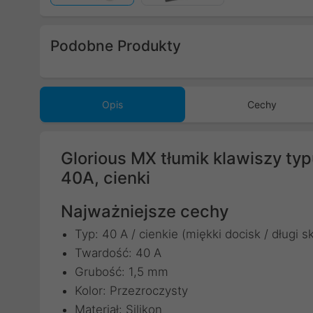
Podobne Produkty
Poprzedni
Opis
Cechy
Glorious MX tłumik klawiszy typu
40A, cienki
Najważniejsze cechy
Typ: 40 A / cienkie (miękki docisk / długi s
Twardość: 40 A
Grubość: 1,5 mm
Kolor: Przezroczysty
Materiał: Silikon