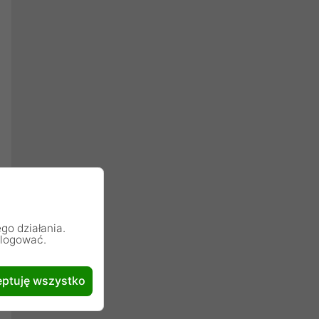
go działania.
alogować.
ptuję wszystko