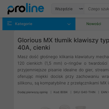
Produkty
Kategorie
Nowości
Producenci
Glorious MX tłumik klawiszy typ
Kategorie
40A, cienki
Masz dość głośnego klikania klawiatury mecha
120 cienkich (1,5 mm) o-ringów o twardości 
przyjemniejsze pisanie idealne do gier, stream
oferując miękki docisk przy zachowaniu wr
silikonu, są kompatybilne z przełącznikami MX i
Dodaj pierwszą opinię
Kod: 8084
SKU: G40-THIN
EAN: