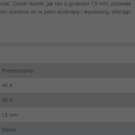
cia). Cienki tłumik, jak ten o grubości 1,5 mm, pozwala
m zostanie on w pełni wciśnięty i wyciszony, oferując
Przezroczysty
40 A
40 A
1.5 mm
Silikon