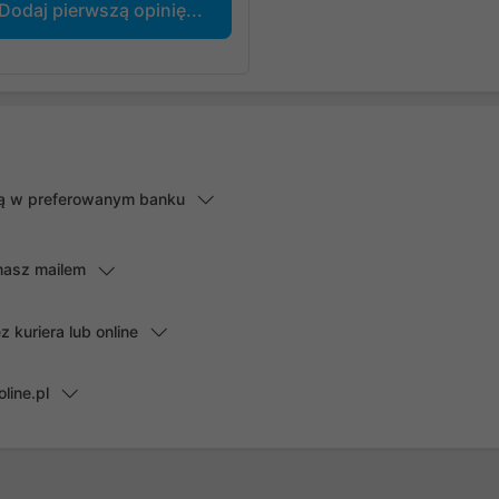
Dodaj pierwszą opinię...
lną w preferowanym banku
masz mailem
kuriera lub online
line.pl