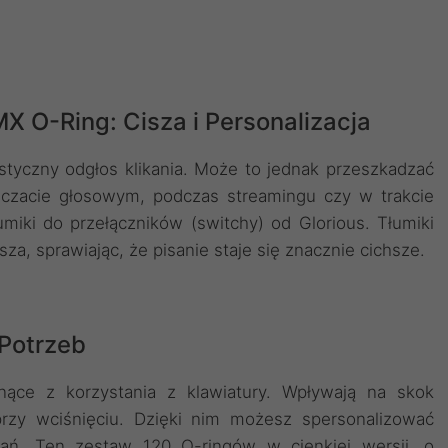
MX O-Ring: Cisza i Personalizacja
styczny odgłos klikania. Może to jednak przeszkadzać
czacie głosowym, podczas streamingu czy w trakcie
miki do przełączników (switchy) od Glorious. Tłumiki
a, sprawiając, że pisanie staje się znacznie cichsze.
 Potrzeb
ynące z korzystania z klawiatury. Wpływają na skok
przy wciśnięciu. Dzięki nim możesz spersonalizować
ań. Ten zestaw 120 O-ringów w cienkiej wersji, o