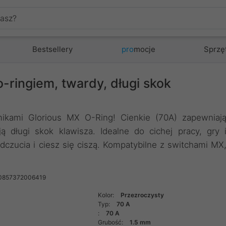
Bestsellery
pro
mocje
Sprzę
-ringiem, twardy, długi skok
mikami Glorious MX O-Ring! Cienkie (70A) zapewniaj
ą długi skok klawisza. Idealne do cichej pracy, gry 
odczucia i ciesz się ciszą. Kompatybilne z switchami MX
 0857372006419
Kolor:
Przezroczysty
Typ:
70 A
:
70 A
Grubość:
1.5 mm