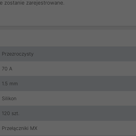
e zostanie zarejestrowane.
Przezroczysty
70 A
1.5 mm
Silikon
120 szt.
Przełączniki MX