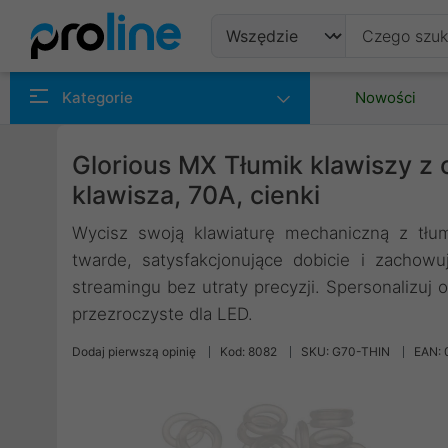
Produkty
Kategorie
Nowości
Producenci
Glorious MX Tłumik klawiszy z o
Kategorie
klawisza, 70A, cienki
Wycisz swoją klawiaturę mechaniczną z tłu
twarde, satysfakcjonujące dobicie i zachowuj
streamingu bez utraty precyzji. Spersonalizuj 
przezroczyste dla LED.
Dodaj pierwszą opinię
Kod: 8082
SKU: G70-THIN
EAN: