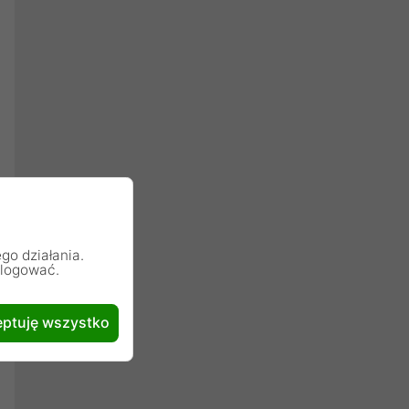
go działania.
alogować.
ptuję wszystko