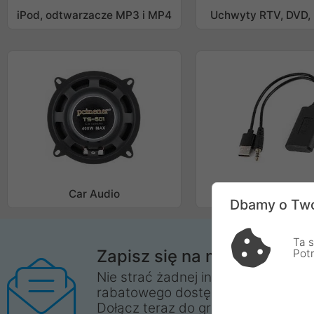
iPod, odtwarzacze MP3 i MP4
Uchwyty RTV, DVD,
Car Audio
Akcesoria R
Dbamy o Two
Ta s
Zapisz się na mega proMO
Pot
Nie strać żadnej informacji o promo
rabatowego dostępnego tylko dla 
Dołącz teraz do grona odbiorców n