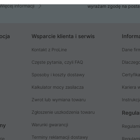
Więcej informacji
wyrażam zgodę na posta
ocja
Wsparcie klienta i serwis
Informa
Kontakt z ProLine
Dane fir
Częste pytania, czyli FAQ
Dlaczego
Sposoby i koszty dostawy
Certyfika
Kalkulator mocy zasilacza
Kariera w
Zwrot lub wymiana towaru
Instrukcj
Zgłoszenie uszkodzenia towaru
Regula
Warunki gwarancji
ony
Regulami
Terminy reklamacji dostawy
rie
Regulami