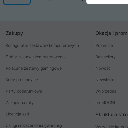
Zakupy
Okazja i prom
Konfigurator zestawów komputerowych
Promocje
Dobór zestawu komputerowego
Bestsellery
Polecane zestawy gamingowe
Nowości
Kody promocyjne
Newsletter
Karty podarunkowe
Wyprzedaż
Zakupy na raty
proMOCNI
Licencja esd
Struktura str
Usługi i rozszerzenia gwarancji
Wszystkie katego