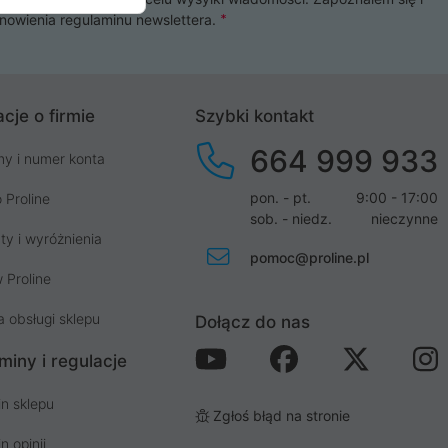
nowienia
regulaminu newslettera
.
cje o firmie
Szybki kontakt
664 999 933
my i numer konta
pon. - pt.
9:00 - 17:00
 Proline
sob. - niedz.
nieczynne
ty i wyróżnienia
pomoc@proline.pl
 Proline
a obsługi sklepu
Dołącz do nas
miny i regulacje
n sklepu
Zgłoś błąd na stronie
n opinii