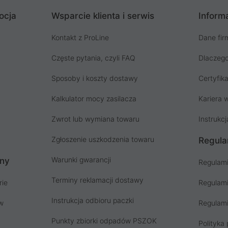
ocja
Wsparcie klienta i serwis
Informa
Kontakt z ProLine
Dane fir
Częste pytania, czyli FAQ
Dlaczego
Sposoby i koszty dostawy
Certyfika
Kalkulator mocy zasilacza
Kariera w
Zwrot lub wymiana towaru
Instrukcj
Zgłoszenie uszkodzenia towaru
Regula
Warunki gwarancji
ony
Regulami
Terminy reklamacji dostawy
rie
Regulami
Instrukcja odbioru paczki
ów
Regulami
Punkty zbiorki odpadów PSZOK
Polityka 