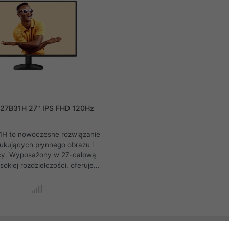
 27B31H 27" IPS FHD 120Hz
1H to nowoczesne rozwiązanie
ukujących płynnego obrazu i
cy. Wyposażony w 27-calową
okiej rozdzielczości, oferuje
 odświeżania 120 Hz oraz
czas reakcji 1 ms. Dzięki
 technologii synchronizacji
funkcjom ochrony wzroku,
apewnia doskonałe wrażenia
ówno podczas intensywnej