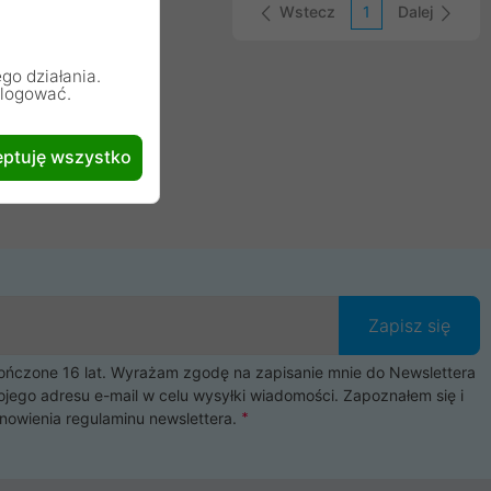
Wstecz
1
Dalej
go działania.
alogować.
ptuję wszystko
Zapisz się
czone 16 lat. Wyrażam zgodę na zapisanie mnie do Newslettera
ojego adresu e-mail w celu wysyłki wiadomości. Zapoznałem się i
nowienia
regulaminu newslettera
.