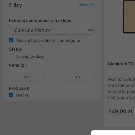
Filtry
Wyczyść
Pokazuj dostępność dla sklepu
Pokazuj też produkty niedostępne
Status
Na wyprzedaży
Monitor AOC
Cena (zł)
-
Monitor 27B3
dla osób posz
Producent
komfortu pra
AOC
(1)
matrycę o wys
częstotliwość
błyskawiczny 
349,00 zł
zaawansowanej
obrazu oraz 
urządzenie z
wizualne zar