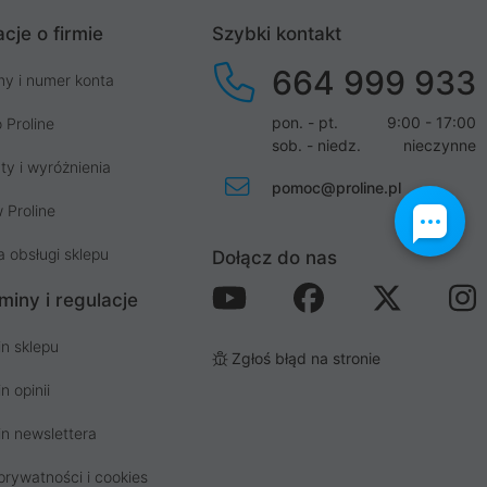
cje o firmie
Szybki kontakt
664 999 933
my i numer konta
pon. - pt.
9:00 - 17:00
 Proline
sob. - niedz.
nieczynne
ty i wyróżnienia
pomoc@proline.pl
 Proline
a obsługi sklepu
Dołącz do nas
miny i regulacje
n sklepu
Zgłoś błąd na stronie
n opinii
n newslettera
prywatności i cookies