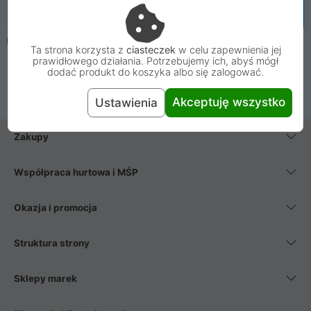
Email
Zapisz się
Oświadczam, że mam ukończone 16 lat. Wyrażam zgodę na
Ta strona korzysta z
ciasteczek
w celu zapewnienia jej
zapisanie mnie do Newslettera Proline i przetwarzanie mojego
prawidłowego działania. Potrzebujemy ich, abyś mógł
adresu e-mail w celu wysyłki wiadomości. Zapoznałem się i
dodać produkt do koszyka albo się zalogować.
wyrażam zgodę na postanowienia
regulaminu newslettera
.
Akceptuję wszystko
Ustawienia
Zakupy
Współpraca hurtowa i MŚP
Okazja i promocja
Struktura strony
Sklepy marek