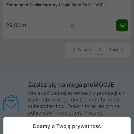
Thermopad Coollaboratory Liquid MetalPad - 1xGPU
29,00 zł
Wstecz
1
Dalej
Zapisz się na mega proMOCJE
Nie strać żadnej informacji o promocji ani
kodu rabatowego dostępnego tylko dla
subskrybentów. Dołącz teraz do grona
odbiorców newslettera ProLine!
Więcej informacji
Dbamy o Twoją prywatność