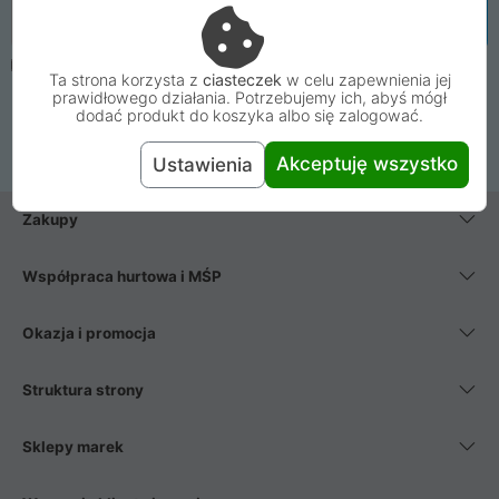
Email
Zapisz się
Oświadczam, że mam ukończone 16 lat. Wyrażam zgodę na
Ta strona korzysta z
ciasteczek
w celu zapewnienia jej
zapisanie mnie do Newslettera Proline i przetwarzanie mojego
prawidłowego działania. Potrzebujemy ich, abyś mógł
adresu e-mail w celu wysyłki wiadomości. Zapoznałem się i
dodać produkt do koszyka albo się zalogować.
wyrażam zgodę na postanowienia
regulaminu newslettera
.
Akceptuję wszystko
Ustawienia
Zakupy
Współpraca hurtowa i MŚP
Okazja i promocja
Struktura strony
Sklepy marek