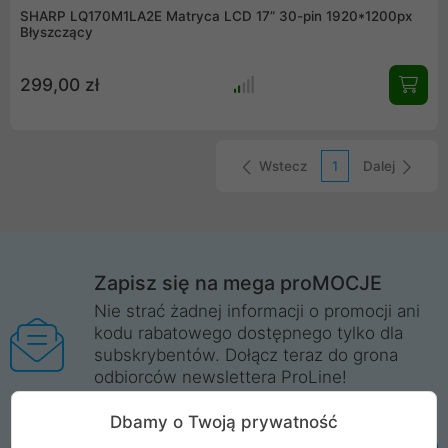
SHARP LQ170M1LA2E Matryca LCD 17” 30-pin 1920*1200px
Błyszczący
299,00 zł
Wstecz
1
Dalej
Zapisz się na mega proMOCJE
Nie strać żadnej informacji o promocji ani
kodu rabatowego dostępnego tylko dla
subskrybentów. Dołącz teraz do grona
odbiorców newslettera ProLine!
Więcej informacji
Dbamy o Twoją prywatność