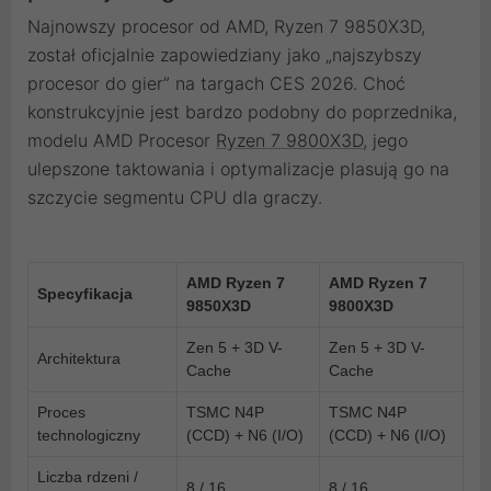
Najnowszy procesor od AMD, Ryzen 7 9850X3D,
został oficjalnie zapowiedziany jako „najszybszy
procesor do gier” na targach CES 2026. Choć
konstrukcyjnie jest bardzo podobny do poprzednika,
modelu AMD Procesor
Ryzen 7 9800X3D
, jego
ulepszone taktowania i optymalizacje plasują go na
szczycie segmentu CPU dla graczy.
AMD Ryzen 7
AMD Ryzen 7
Specyfikacja
9850X3D
9800X3D
Zen 5 + 3D V-
Zen 5 + 3D V-
Architektura
Cache
Cache
Proces
TSMC N4P
TSMC N4P
technologiczny
(CCD) + N6 (I/O)
(CCD) + N6 (I/O)
Liczba rdzeni /
8 / 16
8 / 16