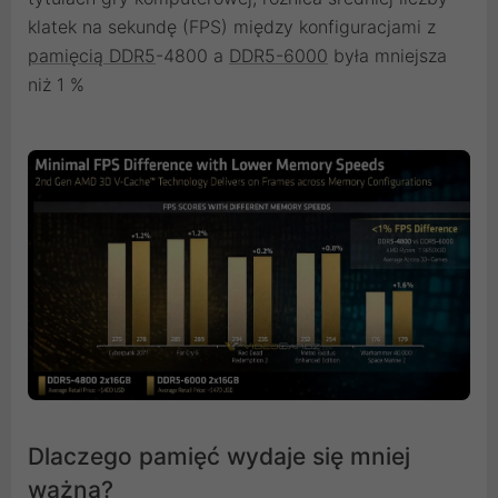
klatek na sekundę (FPS) między konfiguracjami z
pamięcią DDR5
-4800 a
DDR5-6000
była mniejsza
niż 1 %
Dlaczego pamięć wydaje się mniej
ważna?