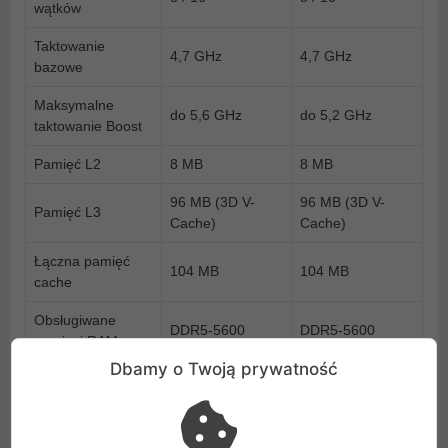
wątków
Taktowanie
4,7 GHz
4,7 GHz
bazowe
Maksymalne
do 5,6 GHz
do 5,2 GHz
taktowanie Boost
Pamięć L2
8 MB
8 MB
96 MB (3D V-
96 MB (3D V-
Pamięć L3
Cache)
Cache)
Łączna pamięć
104 MB
104 MB
cache
Obsługiwane
DDR5-5600
DDR5-5600
pamięci RAM
Dbamy o Twoją prywatność
Zintegrowana
Radeon 610M (2
Radeon 610M (2
grafika
CU)
CU)
TDP
120 W
120 W