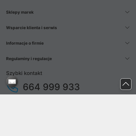
Sklepy marek
Wsparcie klienta i serwis
Informacje o firmie
Regulaminy i regulacje
Szybki kontakt
664 999 933
pon. - pt.
9:00 - 17:00
sob. - niedz.
nieczynne
pomoc@proline.pl
Dołącz do nas