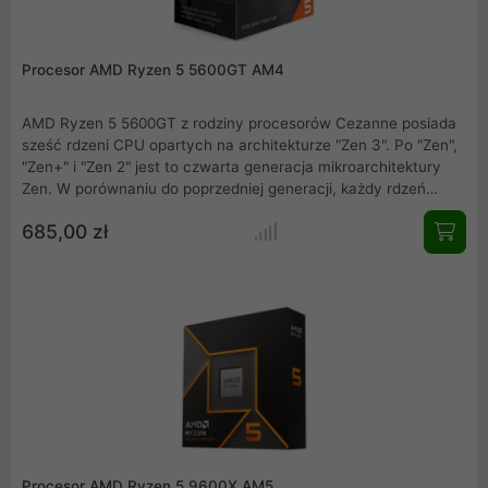
Procesor AMD Ryzen 5 5600GT AM4
AMD Ryzen 5 5600GT z rodziny procesorów Cezanne posiada
sześć rdzeni CPU opartych na architekturze "Zen 3". Po "Zen",
"Zen+" i "Zen 2" jest to czwarta generacja mikroarchitektury
Zen. W porównaniu do poprzedniej generacji, każdy rdzeń
procesora ma teraz dostęp do całej pamięci podręcznej L3, co
685,00 zł
znacznie zwiększa wydajność w grach. Ponadto procesory
Ryzen 5000 oferują znacznie zwiększoną wydajność na takt i
wyższy zegar boost. AMD Ryzen 5 5600GT obsługuje standard
PCI Express 3.0. Wszystkie procesory Ryzen 5000
wykorzystują sprawdzoną platformę AM4 i zostały opracowane
do użytku z odpowiednimi chipsetami AMD.
Procesor AMD Ryzen 5 9600X AM5