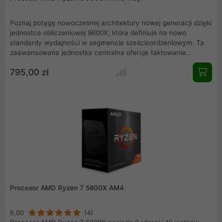
Poznaj potęgę nowoczesnej architektury nowej generacji dzięki
jednostce obliczeniowej 9600X, która definiuje na nowo
standardy wydajności w segmencie sześcioordzeniowym. Ta
zaawansowana jednostka centralna oferuje taktowanie
sięgające 5.4 GHz, zapewniając płynność w najbardziej
795,00 zł
wymagających aplikacjach i grach. Wsparcie dla pamięci DDR5
oraz niskie TDP na poziomie 65 W czynią ją idealnym wyborem
dla osób poszukujących balansu między surową mocą a
efektywnością energetyczną. To przyszłościowe rozwiązanie
dla gniazda AM5.
Procesor AMD Ryzen 7 5800X AM4
6,00
(4)