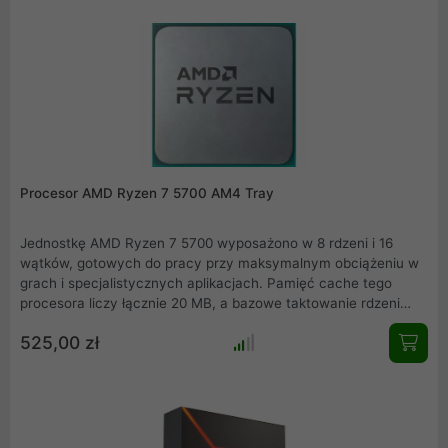
graficznej. Postaw na przyszłościową platformę AM5 i ciesz się
niezrównaną szybkością.
Procesor AMD Ryzen 7 5700 AM4 Tray
Jednostkę AMD Ryzen 7 5700 wyposażono w 8 rdzeni i 16
wątków, gotowych do pracy przy maksymalnym obciążeniu w
grach i specjalistycznych aplikacjach. Pamięć cache tego
procesora liczy łącznie 20 MB, a bazowe taktowanie rdzeni
otwiera częstotliwość 3,7 GHz, mogąca sięgać aż do 4,6 GHz
525,00 zł
w trybie Boost. Moc jednostki może wzrosnąć dzięki
odblokowanej możliwości podkręcania. Czas na ogromną moc
wspartą przez nowatorską architekturę Zen 3.