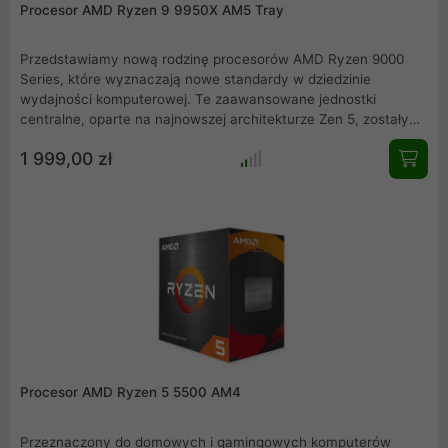
Procesor AMD Ryzen 9 9950X AM5 Tray
Przedstawiamy nową rodzinę procesorów AMD Ryzen 9000
Series, które wyznaczają nowe standardy w dziedzinie
wydajności komputerowej. Te zaawansowane jednostki
centralne, oparte na najnowszej architekturze Zen 5, zostały
zaprojektowane z myślą o najbardziej wymagających
1 999,00 zł
użytkownikach, oferując niezrównaną moc obliczeniową,
innowacyjne technologie i wyjątkową efektywność
energetyczną.
Procesor AMD Ryzen 5 5500 AM4
Przeznaczony do domowych i gamingowych komputerów