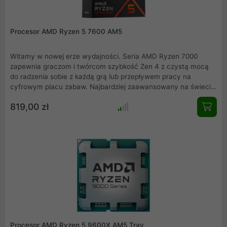
Procesor AMD Ryzen 5 7600 AM5
Witamy w nowej erze wydajności. Seria AMD Ryzen 7000
zapewnia graczom i twórcom szybkość Zen 4 z czystą mocą
do radzenia sobie z każdą grą lub przepływem pracy na
cyfrowym placu zabaw. Najbardziej zaawansowany na świecie
procesor do komputerów PC dla graczy i twórców zwiększa
819,00 zł
wiodącą pozycję AMD w zakresie wydajności komputera.
Procesor AMD Ryzen 5 7600 względem wersji 7600X posiada
minimalnie niższe taktowanie w trybie Turbo ale cechuje się
przy tym znacznie niższym współczynnikiem TDP, który ma
wielki wpływ na osiągane przez procesor temperatury. Jeżeli
potrzebujecie więcej wydajności, pamiętajcie że procesory
Ryzen 5 7600 posiadają odblokowany mnożnik do łatwego
prztaktowywania!
Procesor AMD Ryzen 5 9600X AM5 Tray