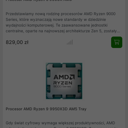
Przedstawiamy nową rodzinę procesorów AMD Ryzen 9000
Series, które wyznaczają nowe standardy w dziedzinie
wydajności komputerowej. Te zaawansowane jednostki
centralne, oparte na najnowszej architekturze Zen 5, zostały
zaprojektowane z myślą o najbardziej wymagających
829,00 zł
użytkownikach, oferując niezrównaną moc obliczeniową,
innowacyjne technologie i wyjątkową efektywność
energetyczną.
Procesor AMD Ryzen 9 9950X3D AM5 Tray
Gdy świat cyfrowy wymaga większej produktywności, AMD