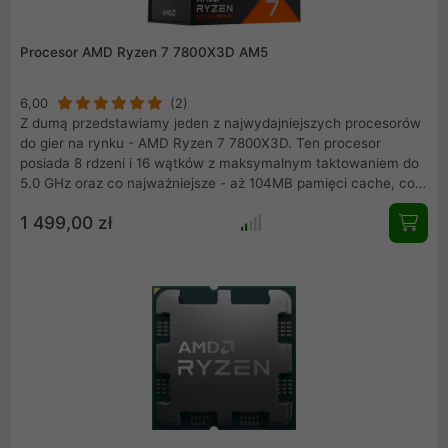
Procesor AMD Ryzen 7 7800X3D AM5
6,00
(2)
Z dumą przedstawiamy jeden z najwydajniejszych procesorów
do gier na rynku - AMD Ryzen 7 7800X3D. Ten procesor
posiada 8 rdzeni i 16 wątków z maksymalnym taktowaniem do
5.0 GHz oraz co najważniejsze - aż 104MB pamięci cache, co
zapewnia niesamowitą moc obliczeniową dla każdego
1 499,00 zł
entuzjasty gier. Dzięki zastosowaniu architektury Zen 4
procesor ten oferuje doskonałą wydajność w każdej sytuacji w
której się znajdziesz podczas grania w najnowsze i najbardziej
wymagające gry komputerowe na rynku. Poznaj mocy kryjącą
się w pamięci 3D V-Cache i wjedź razem z nią na najwyższy
poziom wydajność w światowym gamingu.