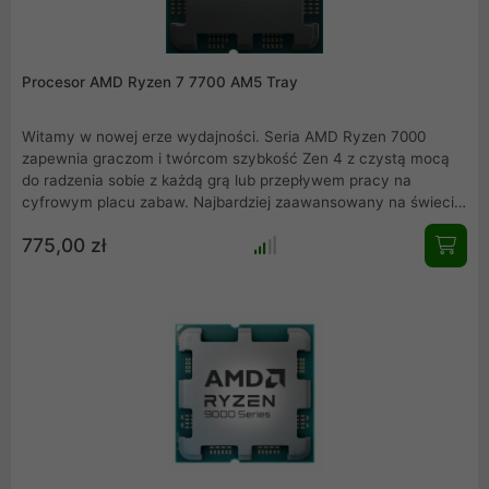
Procesor AMD Ryzen 7 7700 AM5 Tray
Witamy w nowej erze wydajności. Seria AMD Ryzen 7000
zapewnia graczom i twórcom szybkość Zen 4 z czystą mocą
do radzenia sobie z każdą grą lub przepływem pracy na
cyfrowym placu zabaw. Najbardziej zaawansowany na świecie
procesor do komputerów PC dla graczy i twórców zwiększa
775,00 zł
wiodącą pozycję AMD w zakresie wydajności komputera.
Procesor AMD Ryzen 7 7700 względem wersji 7700X posiada
minimalnie niższe taktowanie w trybie Turbo ale cechuje się
przy tym znacznie niższym współczynnikiem TDP, który ma
wielki wpływ na osiągane przez procesor temperatury. Jeżeli
potrzebujecie więcej wydajności, pamiętajcie że procesory
Ryzen 7 7700 posiadają odblokowany mnożnik do łatwego
prztaktowywania!