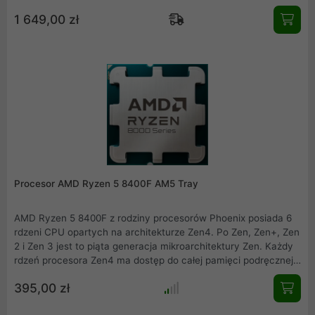
To idealny wybór dla entuzjastów gotowych na technologie
1 649,00 zł
PCIe 5.0 i DDR5. Pamiętaj, wersja OEM nie zawiera chłodzenia.
Procesor AMD Ryzen 5 8400F AM5 Tray
AMD Ryzen 5 8400F z rodziny procesorów Phoenix posiada 6
rdzeni CPU opartych na architekturze Zen4. Po Zen, Zen+, Zen
2 i Zen 3 jest to piąta generacja mikroarchitektury Zen. Każdy
rdzeń procesora Zen4 ma dostęp do całej pamięci podręcznej
L3. To szczególnie przyczynia się do znacznie zwiększonej
395,00 zł
wydajności w grach. AMD Ryzen 5 8400F obsługuje szybki
standard PCI Express 4.0. Wszystkie procesory Ryzen 7000 i