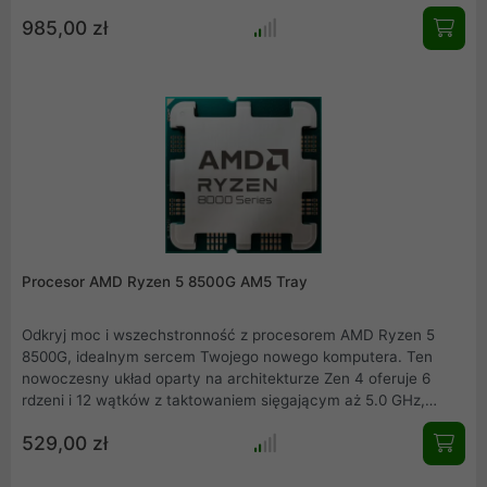
wykonany w zaawansowanym procesie litograficznym 5 nm,
985,00 zł
gwarantuje doskonały balans między mocą a
energooszczędnością. Dzięki technologii 3D V-Cache procesor
dysponuje aż 96 MB pamięci podręcznej L3, co znacząco
zwiększa wydajność w grach i zadaniach
obliczeniowych.Ryzen 5 7500X3D to idealny wybór dla graczy i
entuzjastów, którzy oczekują najwyższej wydajności w
rozsądnej cenie.
Procesor AMD Ryzen 5 8500G AM5 Tray
Odkryj moc i wszechstronność z procesorem AMD Ryzen 5
8500G, idealnym sercem Twojego nowego komputera. Ten
nowoczesny układ oparty na architekturze Zen 4 oferuje 6
rdzeni i 12 wątków z taktowaniem sięgającym aż 5.0 GHz,
gwarantując potężną wydajność w grach i programach. Dzięki
529,00 zł
zintegrowanej grafice Radeon możesz cieszyć się płynną
rozgrywką bez potrzeby kupowania dedykowanej karty