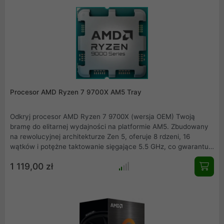
entuzjasty cyfrowej rozrywki i profesjonalnego gamingu.
Procesor AMD Ryzen 7 9700X AM5 Tray
Odkryj procesor AMD Ryzen 7 9700X (wersja OEM) Twoją
bramę do elitarnej wydajności na platformie AM5. Zbudowany
na rewolucyjnej architekturze Zen 5, oferuje 8 rdzeni, 16
wątków i potężne taktowanie sięgające 5.5 GHz, co gwarantuje
absolutną dominację w najnowszych grach i profesjonalnych
1 119,00 zł
programach dla twórców. Doświadcz mocy nowej generacji.