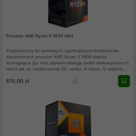
Procesor AMD Ryzen 5 5600 AM4
Przeznaczony do domowych i gamingowych komputerów
stacjonarnych procesor AMD Ryzen 5 5600 obsłuży
wymagające gry oraz zapewni obsługę zadań wielowątkowych,
takich jak np. renderowanie 3D i wideo. 6 rdzeni, 12 wątków,
częstotliwość taktowania do 4,4 GHz oraz 35 MB pamięci
615,00 zł
cache sprawiają, że ten CPU zapewnia najwyższą wydajność.
Ryzen 5 5600 wyposażono także w chłodzenie Wraith Stealth.
Obecnie procesor AMD Ryzen 5 5600 jest bez wątpienia
bardzo dobrym wyborem do zestawów komputerowych kiedy
spojrzymy na jego cenę oraz wydajność. Koszt budowy całej
platformy AM4 z procesorem AMD Ryzen 5 5600 jest
naprawdę bardzo opłacalny nawet dla osób z ograniczonym
budżetem.