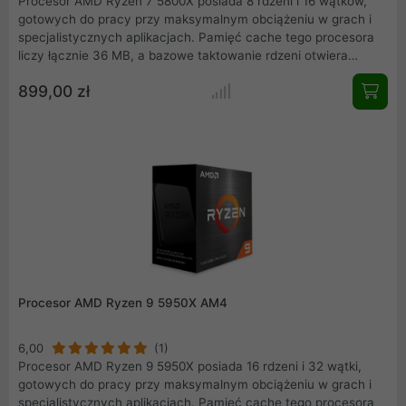
Procesor AMD Ryzen 7 5800X posiada 8 rdzeni i 16 wątków,
gotowych do pracy przy maksymalnym obciążeniu w grach i
specjalistycznych aplikacjach. Pamięć cache tego procesora
liczy łącznie 36 MB, a bazowe taktowanie rdzeni otwiera
częstotliwość 3,80 GHz, mogąca sięgać aż do 4,70 GHz w
899,00 zł
trybie Turbo. Moc jednostki może jednak wzrosnąć dzięki
odblokowanej możliwości podkręcania. Czas na ogromną moc
wspartą przez nowatorską architekturę Zen 3.
Procesor AMD Ryzen 9 5950X AM4
6,00
(1)
Procesor AMD Ryzen 9 5950X posiada 16 rdzeni i 32 wątki,
gotowych do pracy przy maksymalnym obciążeniu w grach i
specjalistycznych aplikacjach. Pamięć cache tego procesora