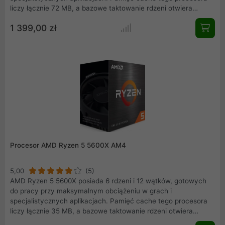
liczy łącznie 72 MB, a bazowe taktowanie rdzeni otwiera
częstotliwość 3,40 GHz, mogąca sięgać aż do 4,90 GHz w
1 399,00 zł
trybie Turbo. Moc jednostki może jednak wzrosnąć dzięki
odblokowanej możliwości podkręcania. Czas na ogromną moc
wspartą przez nowatorską architekturę Zen 3.
Procesor AMD Ryzen 5 5600X AM4
5,00
(5)
AMD Ryzen 5 5600X posiada 6 rdzeni i 12 wątków, gotowych
do pracy przy maksymalnym obciążeniu w grach i
specjalistycznych aplikacjach. Pamięć cache tego procesora
liczy łącznie 35 MB, a bazowe taktowanie rdzeni otwiera
częstotliwość 3,7 GHz, mogąca sięgać aż do 4,6 GHz w trybie