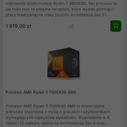
odpowiada przełomowym Ryzen 7 9800X3D. Ten procesor to
nie tylko moc to potężne narzędzie, które wynosi gamingu i
pracy kreatywnej na nowy poziom. Architektura Zen 5 i
technologia 3D V-Cache zamieniają nawet najbardziej
1 919,00 zł
wymagające zadania w płynną przyjemność. Szybkość, jaką
oferuje 8 rdzeni i 16 wątków, pozwala osiągnąć więcej w
krótszym czasie. Dla każdego, kto szuka przyszłościowej
wydajności w kompaktowej formie oto odpowiedź. Ryzen 7
9800X3D to więcej niż procesor. To przyszłość w Twoim
zasięgu.
Procesor AMD Ryzen 5 7500X3D AM5
Procesor AMD Ryzen 5 7500X3D AM5 to nowoczesna
jednostka stworzona z myślą o graczach i użytkownikach
wymagających najwyższej wydajności. Wyposażony w 6
rdzeni i 12 wątków, oparty na architekturze Zen 4 oraz