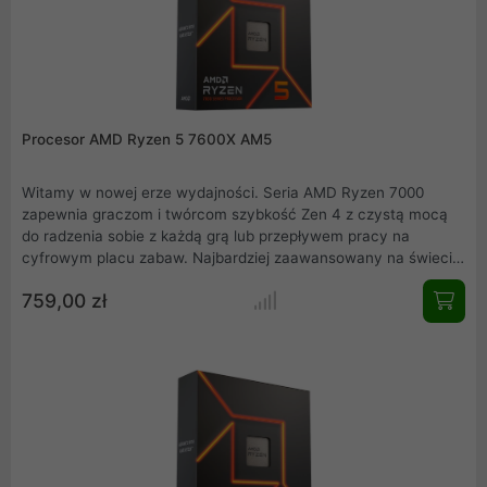
Procesor AMD Ryzen 5 7600X AM5
Witamy w nowej erze wydajności. Seria AMD Ryzen 7000
zapewnia graczom i twórcom szybkość Zen 4 z czystą mocą
do radzenia sobie z każdą grą lub przepływem pracy na
cyfrowym placu zabaw. Najbardziej zaawansowany na świecie
procesor do komputerów PC dla graczy i twórców zwiększa
759,00 zł
wiodącą pozycję AMD w zakresie wydajności komputera.