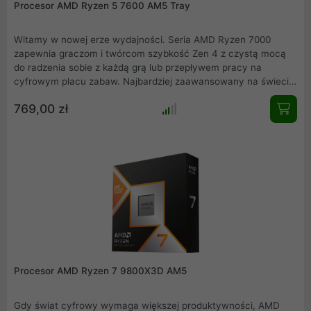
Procesor AMD Ryzen 5 7600 AM5 Tray
Witamy w nowej erze wydajności. Seria AMD Ryzen 7000
zapewnia graczom i twórcom szybkość Zen 4 z czystą mocą
do radzenia sobie z każdą grą lub przepływem pracy na
cyfrowym placu zabaw. Najbardziej zaawansowany na świecie
procesor do komputerów PC dla graczy i twórców zwiększa
769,00 zł
wiodącą pozycję AMD w zakresie wydajności komputera.
Procesor AMD Ryzen 5 7600 względem wersji 7600X posiada
minimalnie niższe taktowanie w trybie Turbo ale cechuje się
przy tym znacznie niższym współczynnikiem TDP, który ma
wielki wpływ na osiągane przez procesor temperatury. Jeżeli
potrzebujecie więcej wydajności, pamiętajcie że procesory
Ryzen 5 7600 posiadają odblokowany mnożnik do łatwego
prztaktowywania!
Procesor AMD Ryzen 7 9800X3D AM5
Gdy świat cyfrowy wymaga większej produktywności, AMD