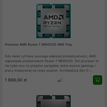
bardzo dobrym wyborem do zestawów komputerowych kiedy
spojrzymy na jego cenę oraz wydajność. Koszt budowy całej
platformy AM4 z procesorem AMD Ryzen 5 5600 jest
naprawdę bardzo opłacalny nawet dla osób z ograniczonym
budżetem na zakup nowego systemu komputerowego.
Procesor AMD Ryzen 7 9800X3D AM5 Tray
Gdy świat cyfrowy wymaga większej produktywności, AMD
odpowiada przełomowym Ryzen 7 9800X3D. Ten procesor to
nie tylko moc to potężne narzędzie, które wynosi gamingu i
pracy kreatywnej na nowy poziom. Architektura Zen 5 i
technologia 3D V-Cache zamieniają nawet najbardziej
1 689,00 zł
wymagające zadania w płynną przyjemność. Szybkość, jaką
oferuje 8 rdzeni i 16 wątków, pozwala osiągnąć więcej w
krótszym czasie. Dla każdego, kto szuka przyszłościowej
wydajności w kompaktowej formie oto odpowiedź. Ryzen 7
9800X3D to więcej niż procesor. To przyszłość w Twoim
zasięgu.