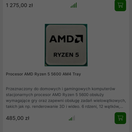
1 275,00 zł
entuzjasty gier. Dzięki zastosowaniu architektury Zen 4
procesor ten oferuje doskonałą wydajność w każdej sytuacji w
której się znajdziesz podczas grania w najnowsze i najbardziej
wymagające gry komputerowe na rynku. Poznaj mocy kryjącą
się w pamięci 3D V-Cache i wjedź razem z nią na najwyższy
poziom wydajność w światowym gamingu.
Procesor AMD Ryzen 5 5600 AM4 Tray
Przeznaczony do domowych i gamingowych komputerów
stacjonarnych procesor AMD Ryzen 5 5600 obsłuży
wymagające gry oraz zapewni obsługę zadań wielowątkowych,
takich jak np. renderowanie 3D i wideo. 6 rdzeni, 12 wątków,
częstotliwość taktowania do 4,4 GHz oraz 35 MB pamięci
485,00 zł
cache sprawiają, że ten CPU zapewnia najwyższą wydajność.
Ryzen 5 5600 wyposażono także w chłodzenie Wraith Stealth.
Obecnie procesor AMD Ryzen 5 5600 jest bez wątpienia