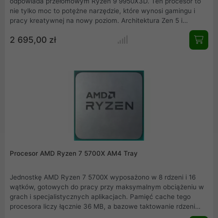
odpowiada przełomowym Ryzen 9 9950X3D. Ten procesor to
nie tylko moc to potężne narzędzie, które wynosi gamingu i
pracy kreatywnej na nowy poziom. Architektura Zen 5 i
technologia 3D V-Cache zamieniają nawet najbardziej
2 695,00 zł
wymagające zadania w płynną przyjemność. Szybkość, jaką
oferuje 16 rdzeni i 32 wątków, pozwala osiągnąć więcej w
krótszym czasie. Dla każdego, kto szuka przyszłościowej
wydajności w kompaktowej formie oto odpowiedź. Ryzen 9
9950X3D to więcej niż procesor. To przyszłość w Twoim
zasięgu.
Procesor AMD Ryzen 7 5700X AM4 Tray
Jednostkę AMD Ryzen 7 5700X wyposażono w 8 rdzeni i 16
wątków, gotowych do pracy przy maksymalnym obciążeniu w
grach i specjalistycznych aplikacjach. Pamięć cache tego
procesora liczy łącznie 36 MB, a bazowe taktowanie rdzeni
otwiera częstotliwość 3,4 GHz, mogąca sięgać aż do 4,6 GHz