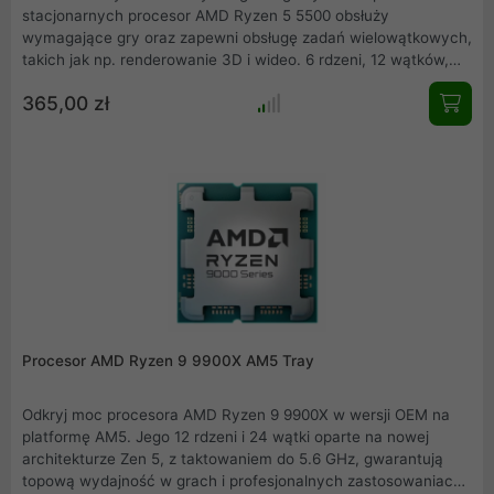
stacjonarnych procesor AMD Ryzen 5 5500 obsłuży
wymagające gry oraz zapewni obsługę zadań wielowątkowych,
takich jak np. renderowanie 3D i wideo. 6 rdzeni, 12 wątków,
częstotliwość taktowania do 4,2 GHz oraz 16 MB pamięci
365,00 zł
cache sprawiają, że ten CPU zapewnia najwyższą wydajność.
Ryzen 5 5500 wyposażono także w chłodzenie Wraith Stealth.
Procesor AMD Ryzen 9 9900X AM5 Tray
Odkryj moc procesora AMD Ryzen 9 9900X w wersji OEM na
platformę AM5. Jego 12 rdzeni i 24 wątki oparte na nowej
architekturze Zen 5, z taktowaniem do 5.6 GHz, gwarantują
topową wydajność w grach i profesjonalnych zastosowaniach.