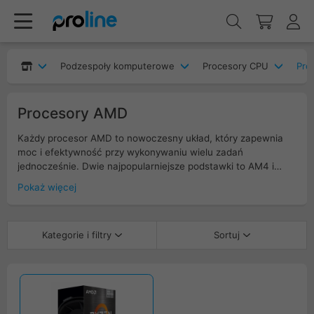
Podzespoły komputerowe
Procesory CPU
Pro
Procesory AMD
Każdy procesor AMD to nowoczesny układ, który zapewnia
moc i efektywność przy wykonywaniu wielu zadań
jednocześnie. Dwie najpopularniejsze podstawki to AM4 i
AM5 w procesorach konsumenckich (Ryzen), sTR4 i sTR5 w
Pokaż więcej
profesjonalnych (Threadripper), oraz SP5 i SP6 w
serwerowych (EPIC). Dzięki serii Ryzen, oferują wiele rdzeni i
wątków, co przekłada się na lepsze wyniki w grach, pracy
Kategorie i filtry
Sortuj
wielozadaniowej oraz przy obróbce multimediów. Technologie
takie jak Precision Boost i Infinity Fabric umożliwiają
optymalne wykorzystanie mocy, a konkurencyjna cena
sprawia, że są popularnym wyborem zarówno w komputerach
domowych, jak i w profesjonalnych stacjach roboczych w
serii X3D, oraz AI Pro.