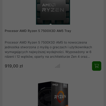
Procesor AMD Ryzen 5 7500X3D AM5 Tray
Procesor AMD Ryzen 5 7500X3D AM5 to nowoczesna
jednostka stworzona z myślą o graczach i użytkownikach
wymagających najwyższej wydajności. Wyposażony w 6
rdzeni i 12 wątków, oparty na architekturze Zen 4 oraz
wykonany w zaawansowanym procesie litograficznym 5 nm,
919,00 zł
gwarantuje doskonały balans między mocą a
energooszczędnością. Dzięki technologii 3D V-Cache procesor
dysponuje aż 96 MB pamięci podręcznej L3, co znacząco
zwiększa wydajność w grach i zadaniach
obliczeniowych.Ryzen 5 7500X3D to idealny wybór dla graczy i
entuzjastów, którzy oczekują najwyższej wydajności w
rozsądnej cenie.