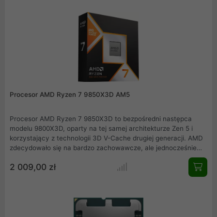
8000 korzystają z platformy AM5 i zostały zaprojektowane do
współpracy z odpowiednimi chipsetami AMD.
Procesor AMD Ryzen 7 9850X3D AM5
Procesor AMD Ryzen 7 9850X3D to bezpośredni następca
modelu 9800X3D, oparty na tej samej architekturze Zen 5 i
korzystający z technologii 3D V-Cache drugiej generacji. AMD
zdecydowało się na bardzo zachowawcze, ale jednocześnie
świadome podejście do rozwoju tej serii. Zachowano
2 009,00 zł
konfigurację ośmiu rdzeni i szesnastu wątków, która idealnie
odpowiada obecnym potrzebom gier oraz aplikacji
rozrywkowych. Jednostka jest przeznaczona pod podstawkę
AM5.