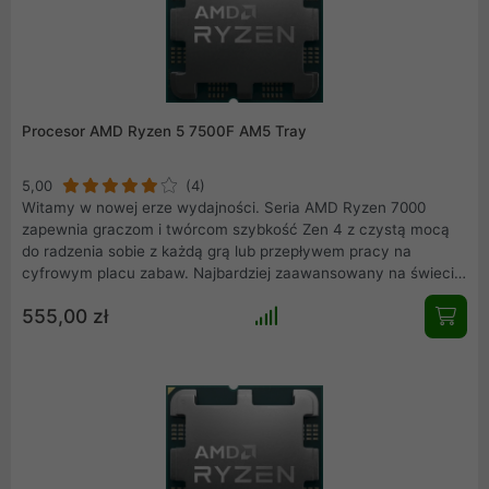
Procesor AMD Ryzen 5 7500F AM5 Tray
5,00
(4)
Witamy w nowej erze wydajności. Seria AMD Ryzen 7000
zapewnia graczom i twórcom szybkość Zen 4 z czystą mocą
do radzenia sobie z każdą grą lub przepływem pracy na
cyfrowym placu zabaw. Najbardziej zaawansowany na świecie
procesor do komputerów PC dla graczy i twórców zwiększa
555,00 zł
wiodącą pozycję AMD w zakresie wydajności komputera.