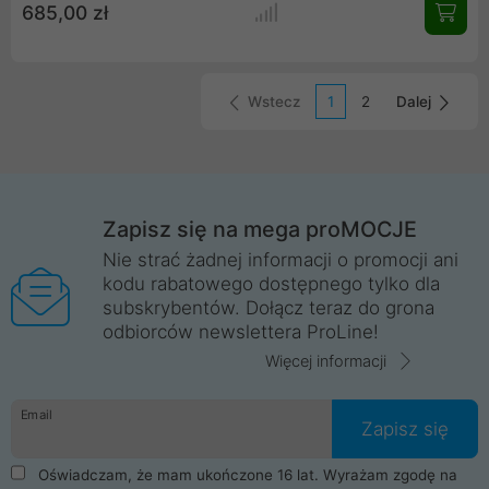
685,00 zł
Turbo. Moc jednostki może jednak wzrosnąć dzięki
odblokowanej możliwości podkręcania. Czas na ogromną moc
wspartą przez nowatorską architekturę Zen 3. Procesor AMD
Ryzen 5 5600X jest idealny wyborem do wysokowydajnych
zestawów komputerowych do gier.
Wstecz
1
2
Dalej
Zapisz się na mega proMOCJE
Nie strać żadnej informacji o promocji ani
kodu rabatowego dostępnego tylko dla
subskrybentów. Dołącz teraz do grona
odbiorców newslettera ProLine!
Więcej informacji
Email
Zapisz się
Oświadczam, że mam ukończone 16 lat. Wyrażam zgodę na