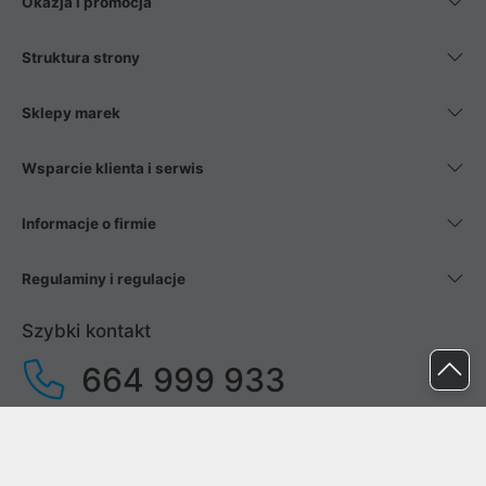
Okazja i promocja
Struktura strony
Sklepy marek
Wsparcie klienta i serwis
Informacje o firmie
Regulaminy i regulacje
Szybki kontakt
664 999 933
pon. - pt.
9:00 - 17:00
sob. - niedz.
nieczynne
pomoc@proline.pl