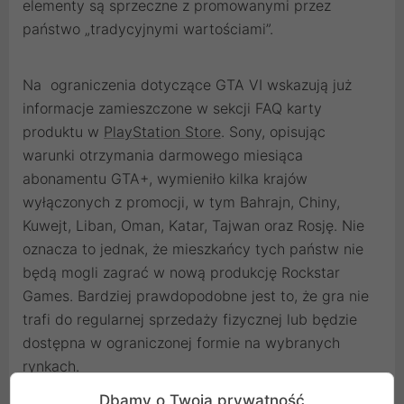
elementy są sprzeczne z promowanymi przez
państwo „tradycyjnymi wartościami”.
Na ograniczenia dotyczące GTA VI wskazują już
informacje zamieszczone w sekcji FAQ karty
produktu w
PlayStation Store
. Sony, opisując
warunki otrzymania darmowego miesiąca
abonamentu GTA+, wymieniło kilka krajów
wyłączonych z promocji, w tym Bahrajn, Chiny,
Kuwejt, Liban, Oman, Katar, Tajwan oraz Rosję. Nie
oznacza to jednak, że mieszkańcy tych państw nie
będą mogli zagrać w nową produkcję Rockstar
Games. Bardziej prawdopodobne jest to, że gra nie
trafi do regularnej sprzedaży fizycznej lub będzie
dostępna w ograniczonej formie na wybranych
rynkach.
Dbamy o Twoją prywatność