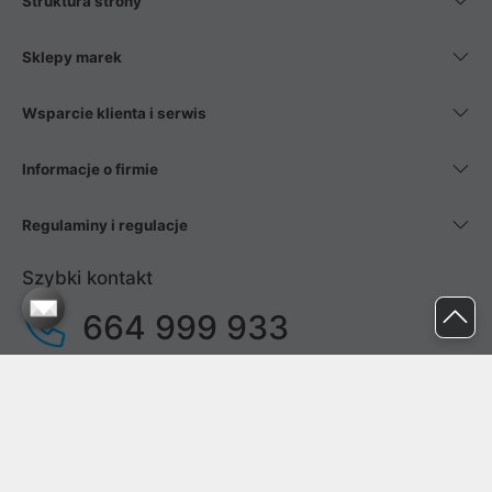
Struktura strony
Sklepy marek
Wsparcie klienta i serwis
Informacje o firmie
Regulaminy i regulacje
Szybki kontakt
664 999 933
pon. - pt.
9:00 - 17:00
sob. - niedz.
nieczynne
pomoc@proline.pl
Dołącz do nas