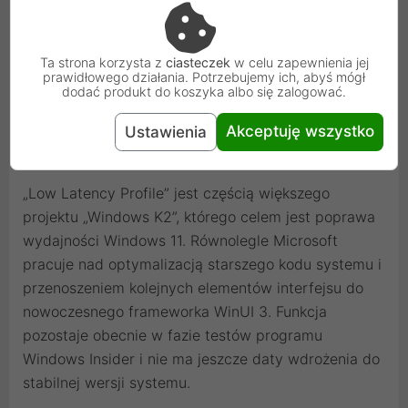
sleep”. Procesor wykonuje zadanie możliwie szybko
przy wysokim taktowaniu, a następnie natychmiast
Ta strona korzysta z
ciasteczek
w celu zapewnienia jej
wraca do energooszczędnego stanu spoczynku.
prawidłowego działania. Potrzebujemy ich, abyś mógł
Według Microsoftu takie podejście może być
dodać produkt do koszyka albo się zalogować.
bardziej efektywne energetycznie niż długotrwała
Akceptuję wszystko
Ustawienia
praca na niskich zegarach.
„Low Latency Profile” jest częścią większego
projektu „Windows K2”, którego celem jest poprawa
wydajności Windows 11. Równolegle Microsoft
pracuje nad optymalizacją starszego kodu systemu i
przenoszeniem kolejnych elementów interfejsu do
nowoczesnego frameworka WinUI 3. Funkcja
pozostaje obecnie w fazie testów programu
Windows Insider i nie ma jeszcze daty wdrożenia do
stabilnej wersji systemu.