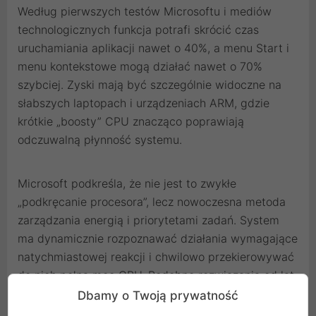
Według pierwszych testów Microsoftu i mediów
technologicznych funkcja potrafi skrócić czas
uruchamiania aplikacji nawet o 40%, a menu Start i
menu kontekstowe mogą działać nawet o 70%
szybciej. Zyski mają być szczególnie widoczne na
słabszych laptopach i urządzeniach ARM, gdzie
krótkie „boosty” CPU znacząco poprawiają
odczuwalną płynność systemu.
Microsoft podkreśla, że nie jest to zwykłe
„podkręcanie procesora”, lecz nowoczesna metoda
zarządzania energią i priorytetami zadań. System
ma dynamicznie rozpoznawać działania wymagające
natychmiastowej reakcji i chwilowo przekierowywać
do nich pełną moc CPU. Podobne rozwiązania od lat
stosują macOS, Android czy Linux. W praktyce
Dbamy o Twoją prywatność
funkcja wykorzystuje zasadę określaną jako „race to