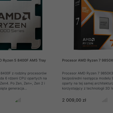
D Ryzen 5 8400F AM5 Tray
Procesor AMD Ryzen 7 9850
8400F z rodziny procesorów
Procesor AMD Ryzen 7 9850X3
da 6 rdzeni CPU opartych na
bezpośredni następca modelu 
 Zen4. Po Zen, Zen+, Zen 2 i
oparty na tej samej architektur
piąta generacja
korzystający z technologii 3D
tury Zen. Każdy rdzeń
drugiej generacji. AMD zdecydo
4 ma dostęp do całej pamięci
bardzo zachowawcze, ale jedn
2 009,00 zł
. To szczególnie przyczynia
świadome podejście do rozwoju t
ie zwiększonej wydajności w
Zachowano konfigurację ośmiu 