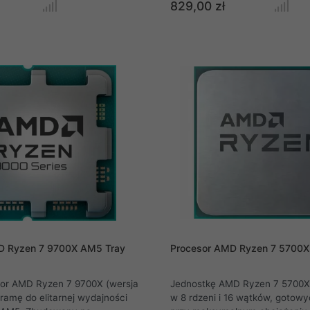
eneracji, każdy rdzeń
architekturze Zen 5, zostały z
829,00 zł
teraz dostęp do całej pamięci
z myślą o najbardziej wymagaj
, co znacznie zwiększa
użytkownikach, oferując niez
grach. Ponadto procesory
obliczeniową, innowacyjne tech
ferują znacznie zwiększoną
wyjątkową efektywność energ
takt i wyższy zegar boost.
5600GT obsługuje standard
.0. Wszystkie procesory Ryzen
stują sprawdzoną platformę
y opracowane do użytku z
 chipsetami AMD.
D Ryzen 7 9700X AM5 Tray
Procesor AMD Ryzen 7 5700X
sor AMD Ryzen 7 9700X (wersja
Jednostkę AMD Ryzen 7 5700
w 8 rdzeni i 16 wątków, gotow