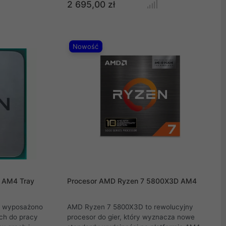
aprojektowane
kreatywnej na nowy poziom. Architektura
2 695,00 zł
ących
Zen 5 i technologia 3D V-Cache zamieniają
równaną moc
nawet najbardziej wymagające zadania w
nologie i
płynną przyjemność. Szybkość, jaką oferuje
etyczną.
16 rdzeni i 32 wątków, pozwala osiągnąć
Nowość
więcej w krótszym czasie. Dla każdego, kto
szuka przyszłościowej wydajności w
kompaktowej formie oto odpowiedź. Ryzen 9
9950X3D to więcej niż procesor. To
przyszłość w Twoim zasięgu.
 AM4 Tray
Procesor AMD Ryzen 7 5800X3D AM4
X wyposażono
AMD Ryzen 7 5800X3D to rewolucyjny
ych do pracy
procesor do gier, który wyznacza nowe