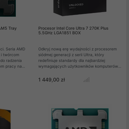
AM5 Tray
Procesor Intel Core Ultra 7 270K Plus
5.5GHz LGA1851 BOX
ci. Seria AMD
Odkryj nową erę wydajności z procesorem
 i twórcom
siódmej generacji z serii Ultra, który
do radzenia
redefiniuje standardy dla najbardziej
wem pracy na
wymagających użytkowników komputerów
ziej
stacjonarnych. Wyposażony w 24 potężne
cesor do
rdzenie i osiągający taktowanie do 5,5 GHz,
1 449,00 zł
wórców
ten model zapewnia bezkompromisową moc
 w zakresie
w profesjonalnym gamingu, streamingu oraz
sor AMD Ryzen
zaawansowanej pracy kreatywnej. Dzięki
 posiada
obsłudze nowoczesnej pamięci DDR5 o
 trybie Turbo
prędkości do 7200 MT/s oraz natywnemu
nie niższym
wsparciu dla algorytmów sztucznej
 wielki wpływ
inteligencji, Twój system zyska niespotykaną
mperatury.
dotąd responsywność i płynność działania w