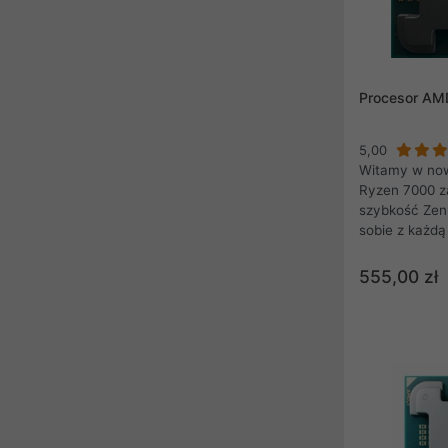
Procesor AM
5,00
Witamy w now
Ryzen 7000 z
szybkość Zen
sobie z każdą
cyfrowym pla
zaawansowany
555,00 zł
komputerów P
zwiększa wio
wydajności k