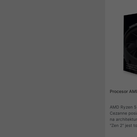
grach. AMD R
standard PCI 
procesory Ryz
platformy AM5
współpracy z
Procesor AM
AMD Ryzen 5 
Cezanne posi
na architektur
"Zen 2" jest 
mikroarchitek