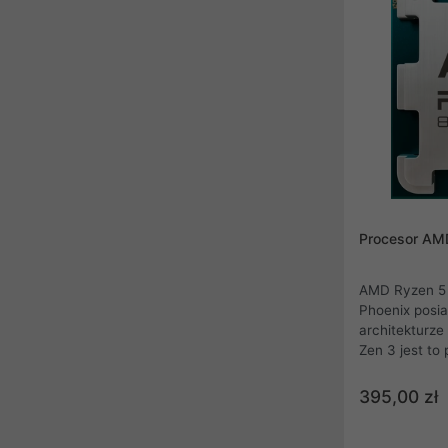
Procesor AM
AMD Ryzen 5 
Phoenix posia
architekturze
Zen 3 jest to 
mikroarchitek
procesora Zen
395,00 zł
podręcznej L3
się do znaczn