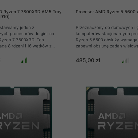
D Ryzen 7 7800X3D AM5 Tray
Procesor AMD Ryzen 5 5600 
910)
stawiamy jeden z
Przeznaczony do domowych i
zych procesorów do gier na
komputerów stacjonarnych pr
Ryzen 7 7800X3D. Ten
Ryzen 5 5600 obsłuży wymagaj
ada 8 rdzeni i 16 wątków z
zapewni obsługę zadań wielow
taktowaniem do 5.0 GHz oraz
takich jak np. renderowanie 3D 
sze - aż 104MB pamięci cache,
rdzeni, 12 wątków, częstotliwo
ł
485,00 zł
niesamowitą moc obliczeniową
do 4,4 GHz oraz 35 MB pamięc
tuzjasty gier. Dzięki
sprawiają, że ten CPU zapewni
architektury Zen 4 procesor
wydajność. Ryzen 5 5600 wypo
oskonałą wydajność w każdej
w chłodzenie Wraith Stealth. O
rej się znajdziesz podczas
procesor AMD Ryzen 5 5600 je
owsze i najbardziej
wątpienia bardzo dobrym wyb
ry komputerowe na rynku.
zestawów komputerowych kied
ryjącą się w pamięci 3D V-
na jego cenę oraz wydajność. 
 razem z nią na najwyższy
całej platformy AM4 z proces
ność w światowym gamingu.
Ryzen 5 5600 jest naprawdę b
opłacalny nawet dla osób z og
budżetem na zakup nowego s