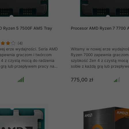
komputerowego.
D Ryzen 5 7500F AM5 Tray
Procesor AMD Ryzen 7 7700 
(4)
ej erze wydajności. Seria AMD
Witamy w nowej erze wydajnoś
apewnia graczom i twórcom
Ryzen 7000 zapewnia graczom
 4 z czystą mocą do radzenia
szybkość Zen 4 z czystą mocą 
 grą lub przepływem pracy na
sobie z każdą grą lub przepły
cu zabaw. Najbardziej
cyfrowym placu zabaw. Najbard
 na świecie procesor do
zaawansowany na świecie pro
775,00 zł
C dla graczy i twórców
komputerów PC dla graczy i t
dącą pozycję AMD w zakresie
zwiększa wiodącą pozycję AMD
omputera.
wydajności komputera. Proce
7 7700 względem wersji 7700X
minimalnie niższe taktowanie w
ale cechuje się przy tym znacz
współczynnikiem TDP, który ma
na osiągane przez procesor te