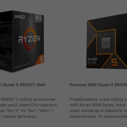
yzen 5 8400F obsługuje szybki
szesnastu wątków, która ideal
Express 4.0. Wszystkie
obecnym potrzebom gier oraz ap
en 7000 i 8000 korzystają z
rozrywkowych. Jednostka jest
 i zostały zaprojektowane do
pod podstawkę AM5.
 odpowiednimi chipsetami AMD.
D Ryzen 5 5600GT AM4
Procesor AMD Ryzen 5 9600
5600GT z rodziny procesorów
Przedstawiamy nową rodzinę 
ada sześć rdzeni CPU opartych
AMD Ryzen 9000 Series, które
ze "Zen 3". Po "Zen", "Zen+" i
nowe standardy w dziedzinie w
to czwarta generacja
komputerowej. Te zaawansowan
tury Zen. W porównaniu do
centralne, oparte na najnowsze