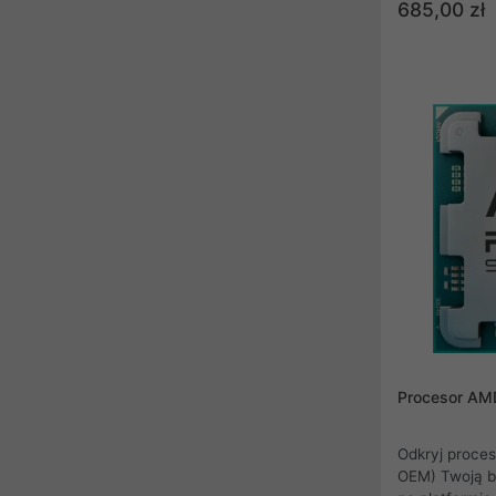
poprzedniej g
685,00 zł
procesora ma 
podręcznej L3
wydajność w 
Ryzen 5000 o
wydajność na 
AMD Ryzen 5 
PCI Express 3
5000 wykorzy
AM4 i został
odpowiednimi
Procesor AM
Odkryj proce
OEM) Twoją bramę do elitarnej wydajności