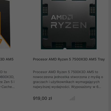
X3D AM5
Procesor AMD Ryzen 5 7500X3D AM5 Tray
D to
Procesor AMD Ryzen 5 7500X3D AM5 to
9800X3D,
nowoczesna jednostka stworzona z myślą o
ze Zen 5 i
graczach i użytkownikach wymagających
 V-Cache
najwyższej wydajności. Wyposażony w 6
wało się na
rdzeni i 12 wątków, oparty na architekturze
ocześnie
Zen 4 oraz wykonany w zaawansowanym
919,00 zł
ej serii.
procesie litograficznym 5 nm, gwarantuje
rdzeni i
doskonały balans między mocą a