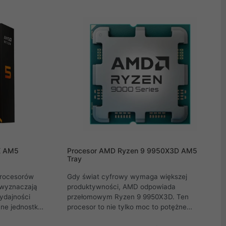
nie odpowiada
energooszczędnością. Dzięki technologii 3D
likacji
V-Cache procesor dysponuje aż 96 MB
 przeznaczona
pamięci podręcznej L3, co znacząco
zwiększa wydajność w grach i zadaniach
obliczeniowych.Ryzen 5 7500X3D to idealny
wybór dla graczy i entuzjastów, którzy
oczekują najwyższej wydajności w rozsądnej
cenie.
X AM5
Procesor AMD Ryzen 9 9950X3D AM5
Tray
procesorów
Gdy świat cyfrowy wymaga większej
 wyznaczają
produktywności, AMD odpowiada
ydajności
przełomowym Ryzen 9 9950X3D. Ten
e jednostki
procesor to nie tylko moc to potężne
j
narzędzie, które wynosi gamingu i pracy