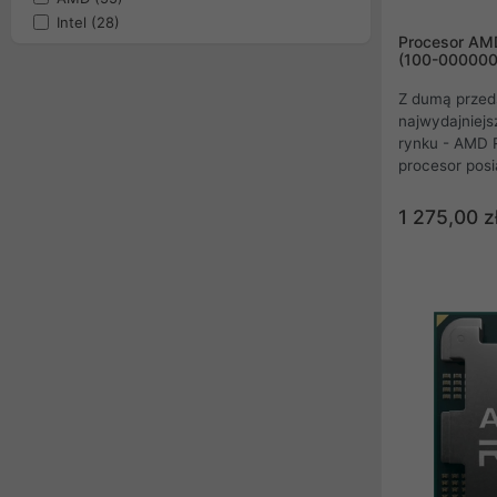
Intel
(28)
Procesor AM
(100-000000
Z dumą przed
najwydajniejs
rynku - AMD 
procesor posi
maksymalnym 
co najważniej
1 275,00 z
co zapewnia 
dla każdego en
zastosowaniu 
ten oferuje d
sytuacji w któ
grania w najn
wymagające g
Poznaj mocy k
Cache i wjedź
poziom wydaj