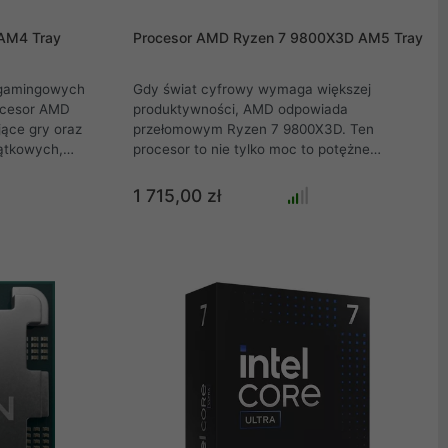
AM4 Tray
Procesor AMD Ryzen 7 9800X3D AM5 Tray
 gamingowych
Gdy świat cyfrowy wymaga większej
ocesor AMD
produktywności, AMD odpowiada
ące gry oraz
przełomowym Ryzen 7 9800X3D. Ten
ątkowych,
procesor to nie tylko moc to potężne
i wideo. 6
narzędzie, które wynosi gamingu i pracy
ść taktowania
kreatywnej na nowy poziom. Architektura
1 715,00 zł
i cache
Zen 5 i technologia 3D V-Cache zamieniają
a najwyższą
nawet najbardziej wymagające zadania w
sażono także
płynną przyjemność. Szybkość, jaką oferuje
becnie
8 rdzeni i 16 wątków, pozwala osiągnąć
st bez
więcej w krótszym czasie. Dla każdego, kto
orem do
szuka przyszłościowej wydajności w
y spojrzymy
kompaktowej formie oto odpowiedź. Ryzen 7
Koszt budowy
9800X3D to więcej niż procesor. To
orem AMD
przyszłość w Twoim zasięgu.
ardzo
raniczonym
ystemu