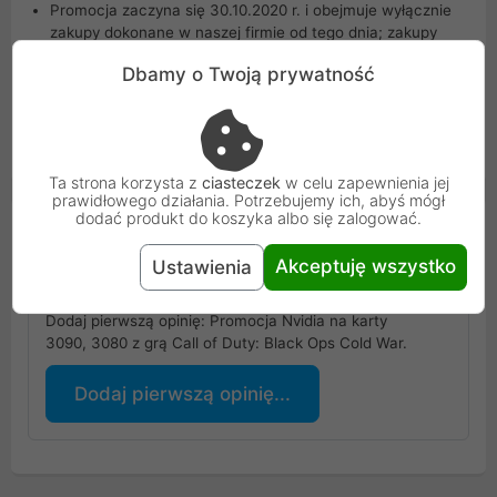
Promocja zaczyna się 30.10.2020 r. i obejmuje wyłącznie
zakupy dokonane w naszej firmie od tego dnia; zakupy
wcześniejsze nie podlegają promocji
Dbamy o Twoją prywatność
Promocja trwa do 11.01.2021 r. lub do wyczerpania
promocyjnych kodów
Realizacja wysyłki kodów odbywa się za pośrednictwem
dystrybucji elektronicznej
Ta strona korzysta z
ciasteczek
w celu zapewnienia jej
prawidłowego działania. Potrzebujemy ich, abyś mógł
dodać produkt do koszyka albo się zalogować.
Opinie Klientów
Akceptuję wszystko
Ustawienia
Podoba się ci artykuł?
Dodaj pierwszą opinię: Promocja Nvidia na karty
3090, 3080 z grą Call of Duty: Black Ops Cold War.
Dodaj pierwszą opinię...