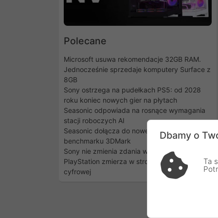
Polecane
Microsoft usuwa rekomendacje 32GB RAM.
Jednocześnie sprzedaje komputery Surface z
8GB
Sony ostrzega na pudełkach PS5: od 2028
roku koniec nowych gier na płytach
Seasonic odpowiada na rosnące wymagania
stacji roboczych AI
Seasonic dołącza do nowej generacji
Dbamy o Two
benchmarku 3DMark
Sony nie zmienia zdania w sprawie płyt.
Ta s
PlayStation zmierza w stronę dystrybucji
Pot
cyfrowej