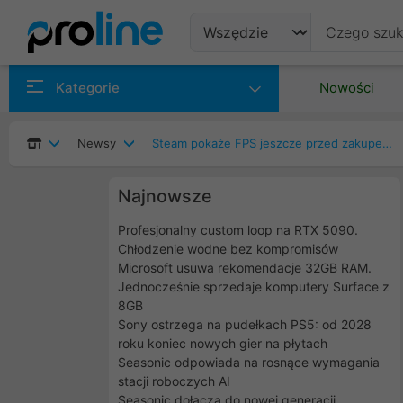
Produkty
Kategorie
Nowości
Producenci
Newsy
Steam pokaże FPS jeszcze przed zakupem gry?
Kategorie
Najnowsze
Profesjonalny custom loop na RTX 5090.
Chłodzenie wodne bez kompromisów
Microsoft usuwa rekomendacje 32GB RAM.
Jednocześnie sprzedaje komputery Surface z
8GB
Sony ostrzega na pudełkach PS5: od 2028
roku koniec nowych gier na płytach
Seasonic odpowiada na rosnące wymagania
stacji roboczych AI
Seasonic dołącza do nowej generacji