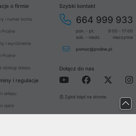
cje o firmie
Szybki kontakt
664 999 933
my i numer konta
pon. - pt.
9:00 - 17:00
 Proline
sob. - niedz.
nieczynne
ty i wyróżnienia
pomoc@proline.pl
 Proline
a obsługi sklepu
Dołącz do nas
miny i regulacje
n sklepu
Zgłoś błąd na stronie
n opinii
n newslettera
prywatności i cookies