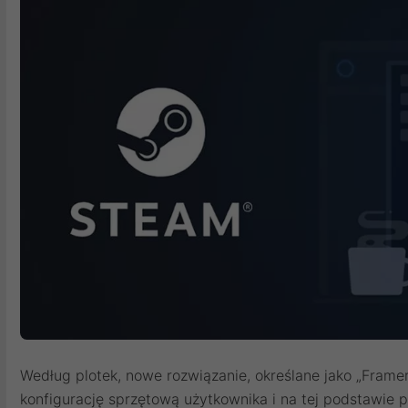
Według plotek, nowe rozwiązanie, określane jako „Frame
konfigurację sprzętową użytkownika i na tej podstawie 