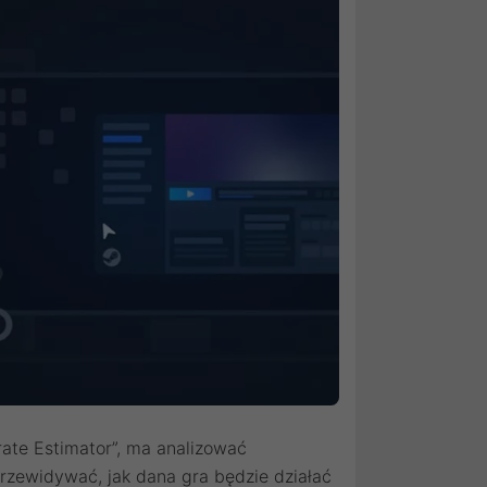
rate Estimator”, ma analizować
przewidywać, jak dana gra będzie działać