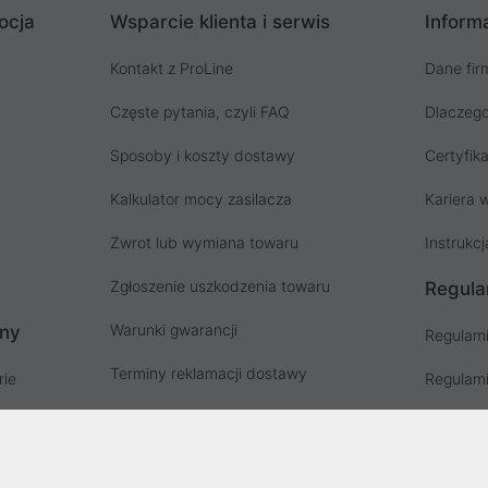
ocja
Wsparcie klienta i serwis
Informa
Kontakt z ProLine
Dane fir
Częste pytania, czyli FAQ
Dlaczego
Sposoby i koszty dostawy
Certyfika
Kalkulator mocy zasilacza
Kariera w
Zwrot lub wymiana towaru
Instrukcj
Zgłoszenie uszkodzenia towaru
Regula
Warunki gwarancji
ony
Regulami
Terminy reklamacji dostawy
rie
Regulami
Instrukcja odbioru paczki
ów
Regulami
Punkty zbiorki odpadów PSZOK
Polityka 