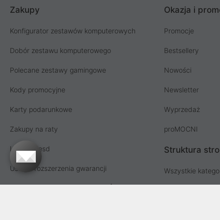
Zakupy
Okazja i prom
Konfigurator zestawów komputerowych
Promocje
Dobór zestawu komputerowego
Bestsellery
Polecane zestawy gamingowe
Nowości
Kody promocyjne
Newsletter
Karty podarunkowe
Wyprzedaż
Zakupy na raty
proMOCNI
Licencja esd
Struktura str
Usługi i rozszerzenia gwarancji
Wszystkie katego
Współpraca hurtowa i MŚP
Lista producent
Sprzedaż hurtowa