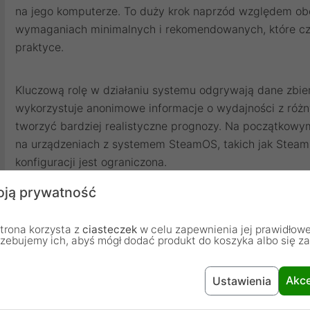
na jego komputerze. To duży krok naprzód względem o
wymaganiach minimalnych i rekomendowanych, które czę
praktyce.
Kluczową rolę w działaniu systemu odgrywają dane zbie
wykorzystuje anonimowe informacje o wydajności z różn
tworzyć bardziej realistyczne prognozy. Na początkowym
na urządzeniach z systemem SteamOS, takich jak Steam 
konfiguracji jest ograniczona.
ją prywatność
Jeśli rozwiązanie okaże się skuteczne, może znacząco zm
podejmowanie decyzji zakupowych. Dziś wielu użytkown
trona korzysta z
ciasteczek
w celu zapewnienia jej prawidłowe
rzebujemy ich, abyś mógł dodać produkt do koszyka albo się z
wydajności czy opinie innych graczy, aby upewnić się, ż
na ich sprzęcie.
Akce
Ustawienia
Największym wyzwaniem pozostaje jednak dokładność. 