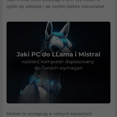
ogóle się załaduje i jak szybko będzie odpowiadał.
Modele te występują w różnych wariantach