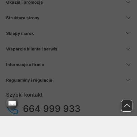
Okazja i promocja
Struktura strony
Sklepy marek
Wsparcie klienta i serwis
Informacje o firmie
Regulaminy i regulacje
Szybki kontakt
664 999 933
pon. - pt.
9:00 - 17:00
sob. - niedz.
nieczynne