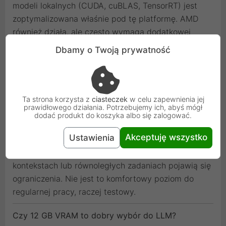
modeli lokalnych (CUDA, cuBLAS, TensorRT) jest
zoptymalizowana właśnie pod tę platformę. AMD
również działa, ale często wymaga dodatkowej
konfiguracji i w niektórych przypadkach oferuje
Dbamy o Twoją prywatność
niższą wydajność lub ograniczoną kompatybilność.
Dlatego większość rekomendowanych konfiguracji
pod AI opiera się na NVIDIA RTX.
Ta strona korzysta z
ciasteczek
w celu zapewnienia jej
Czy 8 GB VRAM wystarczy do AI lokalnie?
prawidłowego działania. Potrzebujemy ich, abyś mógł
dodać produkt do koszyka albo się zalogować.
Tak, ale tylko do bardzo lekkich zastosowań. Na 8
Akceptuję wszystko
Ustawienia
GB VRAM uruchomisz Llama 3 8B lub Mistral 7B w
silnej kwantyzacji (Q4), jednak przy dłuższych
kontekstach lub równoległych zadaniach pojawią się
ograniczenia. Nie jest to komfortowy poziom do
regularnej pracy, raczej testowy.
Czy 12 GB VRAM to dobry wybór do LLM?