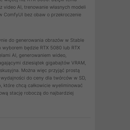
z video AI, trenowanie własnych modeli
w ComfyUI bez obaw o przekroczenie
ównie do generowania obrazów w Stable
zym wyborem będzie RTX 5080 lub RTX
elami AI, generowaniem wideo,
agającymi dziesiątek gigabajtów VRAM,
skusyjna. Można więc przyjąć prostą
k wydajności do ceny dla twórców w SD,
b, które chcą całkowicie wyeliminować
ową stację roboczą do najbardziej