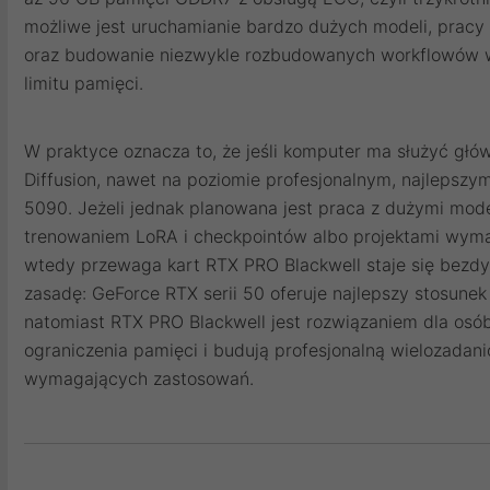
możliwe jest uruchamianie bardzo dużych modeli, pracy 
oraz budowanie niezwykle rozbudowanych workflowów 
limitu pamięci.
W praktyce oznacza to, że jeśli komputer ma służyć gł
Diffusion, nawet na poziomie profesjonalnym, najleps
5090. Jeżeli jednak planowana jest praca z dużymi mod
trenowaniem LoRA i checkpointów albo projektami wym
wtedy przewaga kart RTX PRO Blackwell staje się bezdy
zasadę: GeForce RTX serii 50 oferuje najlepszy stosune
natomiast RTX PRO Blackwell jest rozwiązaniem dla osó
ograniczenia pamięci i budują profesjonalną wielozadani
wymagających zastosowań.