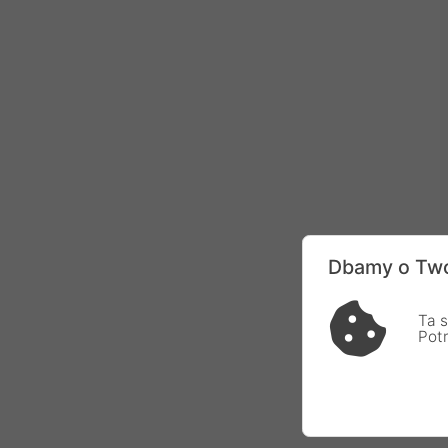
Dbamy o Two
Ta s
Pot