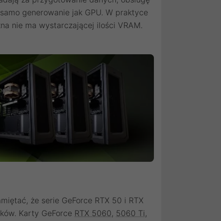
a samo generowanie jak GPU. W praktyce
na nie ma wystarczającej ilości VRAM.
amiętać, że serie GeForce RTX 50 i RTX
ików. Karty GeForce
RTX 5060
,
5060 Ti
,