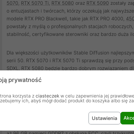
5070
,
RTX 5070 Ti
,
RTX 5080
oraz
RTX 5090
zostały za
o entuzjastach i twórcach, którzy oczekują jak najwyższe
modele RTX PRO Blackwell, takie jak RTX PRO 4000,
45
powstały z myślą o profesjonalnych stacjach roboczych,
stabilność, certyfikowane sterowniki oraz bardzo duża 
Dla większości użytkowników Stable Diffusion najleps
serii 50. RTX 5070 i RTX 5070 Ti sprawdzą się przy po
SDXL, RTX 5080 będzie bardzo dobrym rozwiązaniem d
natomiast RTX 5090 jest obecnie jednym z najwydajnie
ją prywatność
AI. Oferuje 32 GB pamięci VRAM, co w praktyce wystar
SDXL, Flux, LoRA czy ControlNet.
trona korzysta z
ciasteczek
w celu zapewnienia jej prawidłowe
rzebujemy ich, abyś mógł dodać produkt do koszyka albo się z
Sytuacja zmienia się w przypadku kart RTX PRO Blackwe
RTX PRO 6000 nie są kupowane dlatego, że generują obr
Akce
Ustawienia
Ich największą zaletą jest ogromna ilość pamięci VRAM
aż 96 GB pamięci GDDR7 z obsługą ECC, czyli trzykrotni