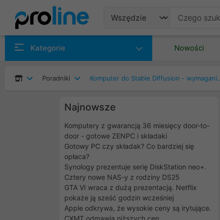
Produkty
Kategorie
Nowości
Producenci
Poradniki
Komputer do Stable Diffusion - w
Kategorie
Najnowsze
Komputery z gwarancją 36 miesięcy door-to-
door - gotowe ZENPC i składaki
Gotowy PC czy składak? Co bardziej się
opłaca?
Synology prezentuje serię DiskStation neo+.
Cztery nowe NAS-y z rodziny DS25
GTA VI wraca z dużą prezentacją. Netflix
pokaże ją sześć godzin wcześniej
Apple odkrywa, że wysokie ceny są irytujące.
CXMT odmawia niższych cen