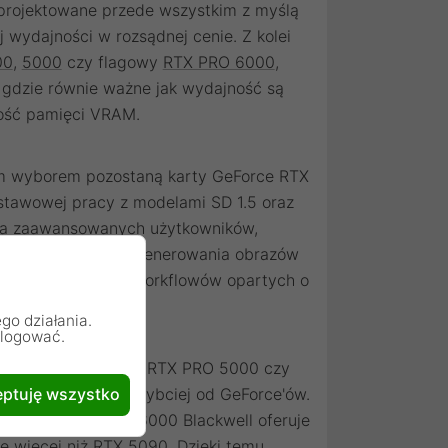
projektowane przede wszystkim z myślą
j wydajności w rozsądnej cenie. Z kolei
00
,
5000
czy flagowy
RTX PRO 6000
,
 gdzie równie ważne jak wydajność są
ilość pamięci VRAM.
zym wyborem pozostaną karty GeForce RTX
dstawowej pracy z modelami SD 1.5 oraz
la zaawansowanych użytkowników,
jszych układów do generowania obrazów
cza do większości workflowów opartych o
go działania.
alogować.
ll. Modele takie jak RTX PRO 5000 czy
azy wielokrotnie szybciej od GeForce'ów.
ptuję wszystko
. Flagowy RTX PRO 6000 Blackwell oferuje
e więcej niż RTX 5090. Dzięki temu