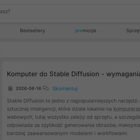
Bestsellery
pro
mocje
Sprzę
ymagania i polecane zestawy
Komputer do Stable Diffusion - wymagani
Skomentuj
2026-06-16
Stable Diffusion to jedno z najpopularniejszych narzędz
sztucznej inteligencji, które działa lokalnie na
komputerz
webowych, tutaj wszystko zależy od sprzętu, a szczegó
odpowiada za szybkość generowania obrazów, maksymaln
bardziej zaawansowanymi modelami i workflowami.