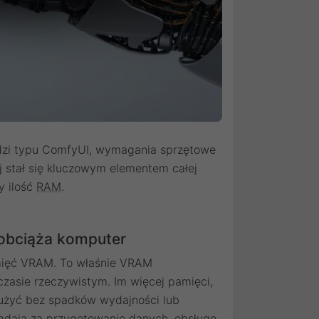
ędzi typu ComfyUI, wymagania sprzętowe
j stał się kluczowym elementem całej
y ilość
RAM
.
 obciąża komputer
amięć VRAM. To właśnie VRAM
zasie rzeczywistym. Im więcej pamięci,
łużyć bez spadków wydajności lub
adają za przygotowanie danych, obsługę