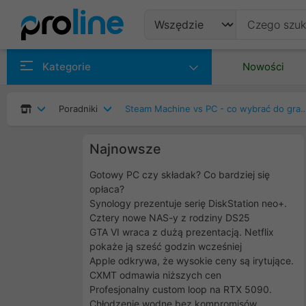
Produkty
Kategorie
Nowości
Producenci
Poradniki
Steam Machine vs PC - co wybrać do grania? Porównanie wydajno
Kategorie
Najnowsze
Gotowy PC czy składak? Co bardziej się
opłaca?
Synology prezentuje serię DiskStation neo+.
Cztery nowe NAS-y z rodziny DS25
GTA VI wraca z dużą prezentacją. Netflix
pokaże ją sześć godzin wcześniej
Apple odkrywa, że wysokie ceny są irytujące.
CXMT odmawia niższych cen
Profesjonalny custom loop na RTX 5090.
Chłodzenie wodne bez kompromisów