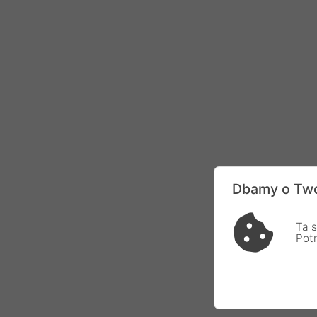
Dbamy o Two
Ta s
Pot