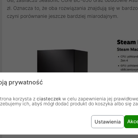
zł. Oznacza to, że oba rozwiązania znajdują się w bar
czyni porównanie jeszcze bardziej miarodajnym.
ją prywatność
trona korzysta z
ciasteczek
w celu zapewnienia jej prawidłowe
rzebujemy ich, abyś mógł dodać produkt do koszyka albo się z
Akce
Ustawienia