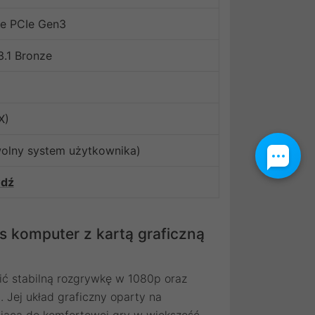
 PCIe Gen3
.1 Bronze
X)
wolny system użytkownika)
wdź
 komputer z kartą graficzną
ić stabilną rozgrywkę w 1080p oraz
 Jej układ graficzny oparty na