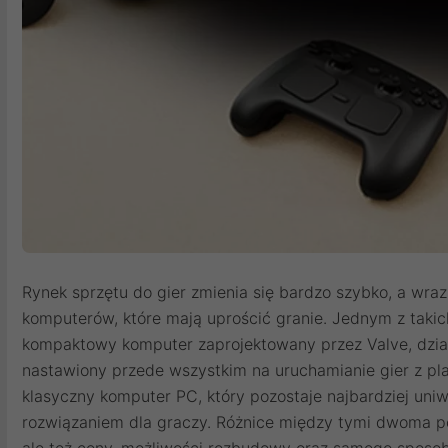
Rynek sprzętu do gier zmienia się bardzo szybko, a wraz
komputerów, które mają uprościć granie. Jednym z takic
kompaktowy komputer zaprojektowany przez Valve, dzia
nastawiony przede wszystkim na uruchamianie gier z pl
klasyczny komputer PC, który pozostaje najbardziej uni
rozwiązaniem dla graczy. Różnice między tymi dwoma po
ale też ceny, możliwości rozbudowy oraz samego sposobu