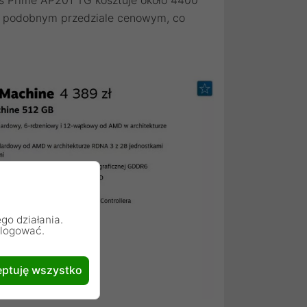
dzo podobnym przedziale cenowym, co
go działania.
alogować.
ptuję wszystko