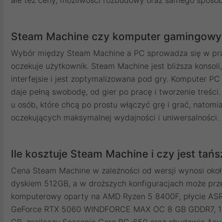
Steam Machine czy komputer gamingowy -
Wybór między Steam Machine a PC sprowadza się w prak
oczekuje użytkownik. Steam Machine jest bliższa konsoli
interfejsie i jest zoptymalizowana pod gry. Komputer PC
daje pełną swobodę, od gier po pracę i tworzenie treśc
u osób, które chcą po prostu włączyć grę i grać, natomi
oczekujących maksymalnej wydajności i uniwersalności.
Ile kosztuje Steam Machine i czy jest tań
Cena Steam Machine w zależności od wersji wynosi oko
dyskiem 512GB, a w droższych konfiguracjach może prze
komputerowy oparty na AMD Ryzen 5 8400F, płycie ASR
GeForce RTX 5060 WINDFORCE MAX OC 8 GB GDDR7, 1
GB, zasilaczu Seasonic Core BC-650 oraz obudowie Asu