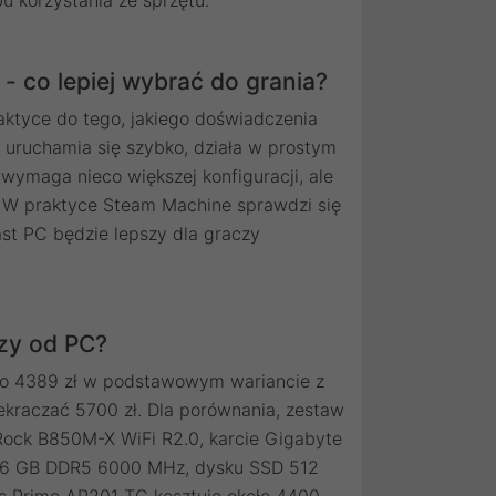
 co lepiej wybrać do grania?
tyce do tego, jakiego doświadczenia
, uruchamia się szybko, działa w prostym
 wymaga nieco większej konfiguracji, ale
i. W praktyce Steam Machine sprawdzi się
ast PC będzie lepszy dla graczy
szy od PC?
ło 4389 zł w podstawowym wariancie z
kraczać 5700 zł. Dla porównania, zestaw
ock B850M-X WiFi R2.0, karcie Gigabyte
6 GB DDR5 6000 MHz, dysku SSD 512
s Prime AP201 TG kosztuje około 4400