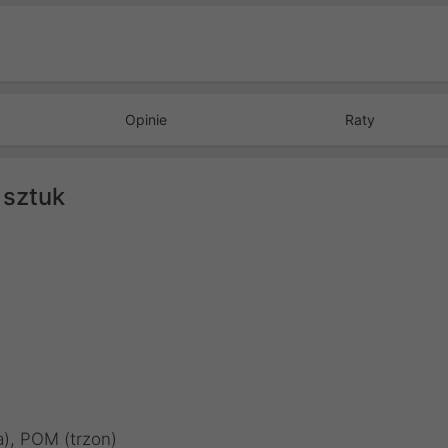
Opinie
Raty
 sztuk
a), POM (trzon)