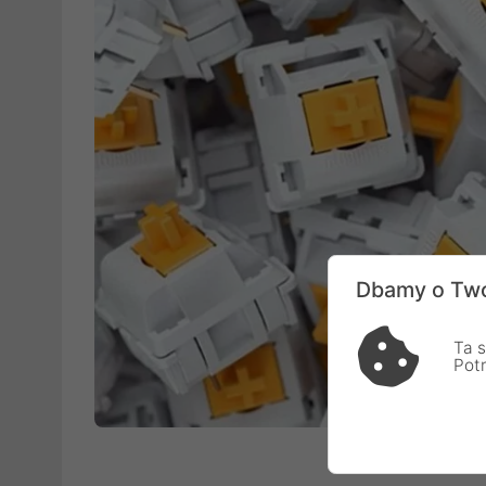
Dbamy o Two
Ta s
Pot