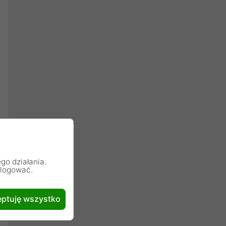
go działania.
alogować.
ptuję wszystko