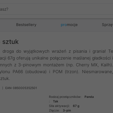
Bestsellery
pro
mocje
Sprzę
6 sztuk
a droga do wyjątkowych wrażeń z pisania i grania! T
acji 67g oferują unikalne połączenie maślanej gładkości 
 innych z 3-pinowym montażem (np. Cherry MX, Kailh)
nylonu PA66 (obudowa) i POM (trzon). Niesmarowane
ztuk.
EAN: 0850005352501
Rodzaj przełączników:
Panda
:
Tak
Siła aktywacji:
67 g
Złącze:
3-pin