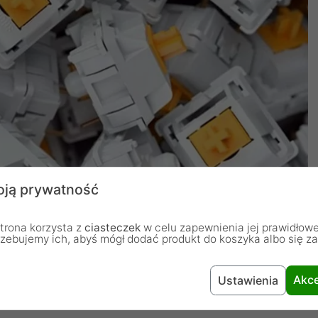
ją prywatność
trona korzysta z
ciasteczek
w celu zapewnienia jej prawidłowe
rzebujemy ich, abyś mógł dodać produkt do koszyka albo się z
Akce
Ustawienia