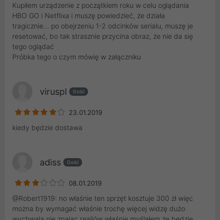
Kupiłem urządzenie z początkiem roku w celu oglądania
HBO GO i Netflixa i muszę powiedzieć, że działa
tragicznie... po obejrzeniu 1-2 odcinków serialu, muszę je
resetować, bo tak strasznie przycina obraz, że nie da się
tego oglądać
Próbka tego o czym mówię w załączniku
viruspl
Gość
23.01.2019
kiedy będzie dostawa
adiss
Gość
08.01.2019
@Robert1919: no właśnie ten sprzęt kosztuje 300 zł więc
można by wymagać właśnie trochę więcej widzę dużo
wychwala nie znając realiów właśnie myślałem że będzie