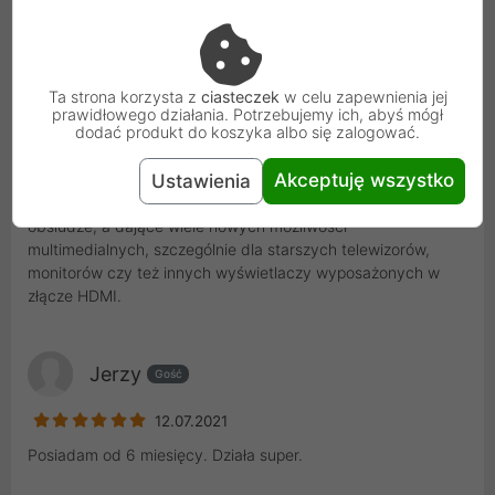
Ostatnio dodane
Ta strona korzysta z
ciasteczek
w celu zapewnienia jej
prawidłowego działania. Potrzebujemy ich, abyś mógł
Kamila
Gość
dodać produkt do koszyka albo się zalogować.
05.10.2021
Akceptuję wszystko
Ustawienia
Urządzenie minimalistyczne, bardzo łatwe w podłączeniu i
obsłudze, a dające wiele nowych możliwości
multimedialnych, szczególnie dla starszych telewizorów,
monitorów czy też innych wyświetlaczy wyposażonych w
złącze HDMI.
Jerzy
Gość
12.07.2021
Posiadam od 6 miesięcy. Działa super.