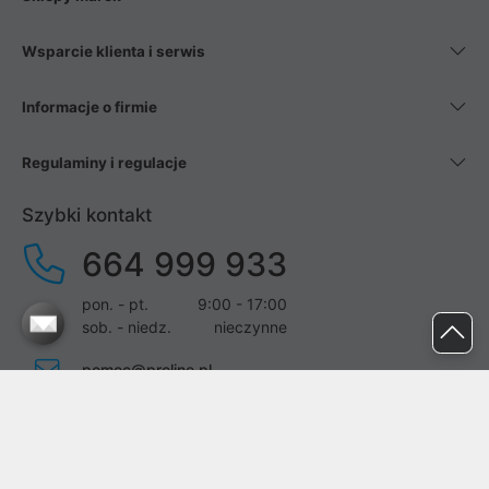
Wsparcie klienta i serwis
Informacje o firmie
Regulaminy i regulacje
Szybki kontakt
664 999 933
pon. - pt.
9:00 - 17:00
sob. - niedz.
nieczynne
pomoc@proline.pl
Dołącz do nas