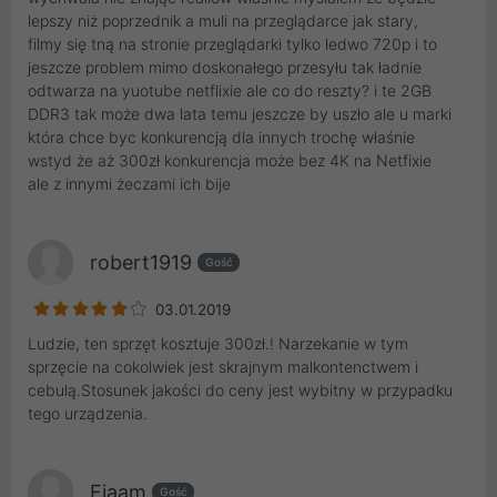
lepszy niż poprzednik a muli na przeglądarce jak stary,
filmy się tną na stronie przeglądarki tylko ledwo 720p i to
jeszcze problem mimo doskonałego przesyłu tak ładnie
odtwarza na yuotube netflixie ale co do reszty? i te 2GB
DDR3 tak może dwa lata temu jeszcze by uszło ale u marki
która chce byc konkurencją dla innych trochę właśnie
wstyd że aż 300zł konkurencja może bez 4K na Netfixie
ale z innymi żeczami ich bije
robert1919
Gość
03.01.2019
Ludzie, ten sprzęt kosztuje 300zł.! Narzekanie w tym
sprzęcie na cokolwiek jest skrajnym malkontenctwem i
cebulą.Stosunek jakości do ceny jest wybitny w przypadku
tego urządzenia.
Fiaam
Gość