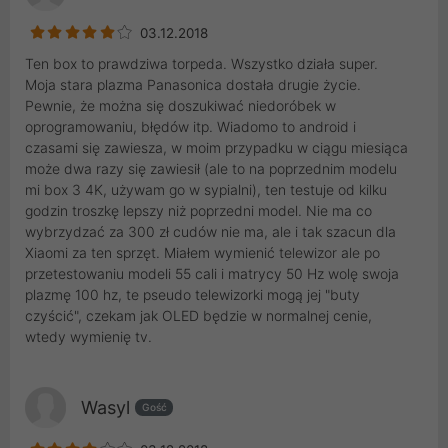
03.12.2018
Ten box to prawdziwa torpeda. Wszystko działa super.
Moja stara plazma Panasonica dostała drugie życie.
Pewnie, że można się doszukiwać niedoróbek w
oprogramowaniu, błędów itp. Wiadomo to android i
czasami się zawiesza, w moim przypadku w ciągu miesiąca
może dwa razy się zawiesił (ale to na poprzednim modelu
mi box 3 4K, używam go w sypialni), ten testuje od kilku
godzin troszkę lepszy niż poprzedni model. Nie ma co
wybrzydzać za 300 zł cudów nie ma, ale i tak szacun dla
Xiaomi za ten sprzęt. Miałem wymienić telewizor ale po
przetestowaniu modeli 55 cali i matrycy 50 Hz wolę swoja
plazmę 100 hz, te pseudo telewizorki mogą jej "buty
czyścić", czekam jak OLED będzie w normalnej cenie,
wtedy wymienię tv.
Wasyl
Gość