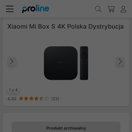
Xiaomi Mi Box S 4K Polska Dystrybucja
Poprzedni
Na
1 z 4
4,30
(
23
)
Produkt archiwalny