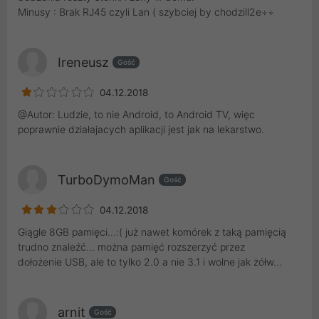
Minusy : Brak RJ45 czyli Lan ( szybciej by chodzill2e÷÷
Ireneusz
Gość
04.12.2018
@Autor: Ludzie, to nie Android, to Android TV, więc
poprawnie działajacych aplikacji jest jak na lekarstwo.
TurboDymoMan
Gość
04.12.2018
Giągle 8GB pamięci...:( już nawet komórek z taką pamięcią
trudno znaleźć... można pamięć rozszerzyć przez
dołożenie USB, ale to tylko 2.0 a nie 3.1 i wolne jak żółw...
arnit
Gość