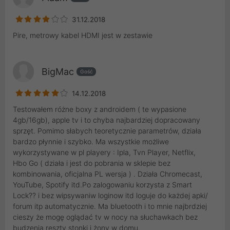
31.12.2018
Pire, metrowy kabel HDMI jest w zestawie
BigMac
Gość
14.12.2018
Testowałem różne boxy z androidem ( te wypasione
4gb/16gb), apple tv i to chyba najbardziej dopracowany
sprzęt. Pomimo słabych teoretycznie parametrów, działa
bardzo płynnie i szybko. Ma wszystkie możliwe
wykorzystywane w pl playery : Ipla, Tvn Player, Netflix,
Hbo Go ( działa i jest do pobrania w sklepie bez
kombinowania, oficjalna PL wersja ) . Działa Chromecast,
YouTube, Spotify itd.Po zalogowaniu korzysta z Smart
Lock?? i bez wipsywaniw loginow itd loguje do każdej apki/
forum itp automatycznie. Ma bluetooth i to mnie najbrdziej
cieszy że mogę oglądać tv w nocy na słuchawkach bez
budzenia reszty stonki i żony w domu.