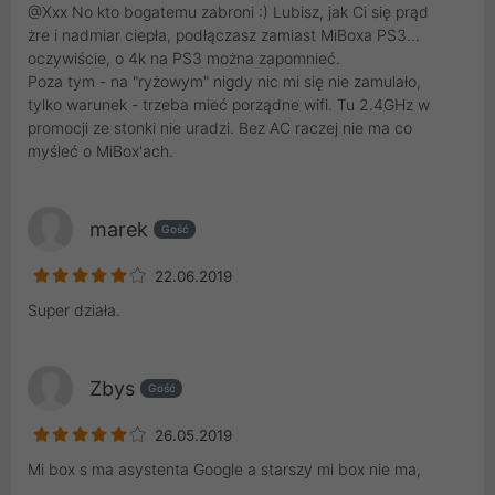
@Xxx No kto bogatemu zabroni :) Lubisz, jak Ci się prąd
żre i nadmiar ciepła, podłączasz zamiast MiBoxa PS3...
oczywiście, o 4k na PS3 można zapomnieć.
Poza tym - na "ryżowym" nigdy nic mi się nie zamulało,
tylko warunek - trzeba mieć porządne wifi. Tu 2.4GHz w
promocji ze stonki nie uradzi. Bez AC raczej nie ma co
myśleć o MiBox'ach.
marek
Gość
22.06.2019
Super działa.
Zbys
Gość
26.05.2019
Mi box s ma asystenta Google a starszy mi box nie ma,