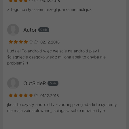
03.12.2018
Z tego co słyszałem przeglądarka nie muli już.
Autor
Gość
02.12.2018
Ludzie! To android więc wejscie na android play i
ściagnięcie czegokolwiek z miliona apek to chyba nie
problem? :)
OutSideR
Gość
01.12.2018
jkest to czysty android tv - zadnej przegladarki te systemy
nie maja zainstalowanej, sciagasz sobie mozille i tyle