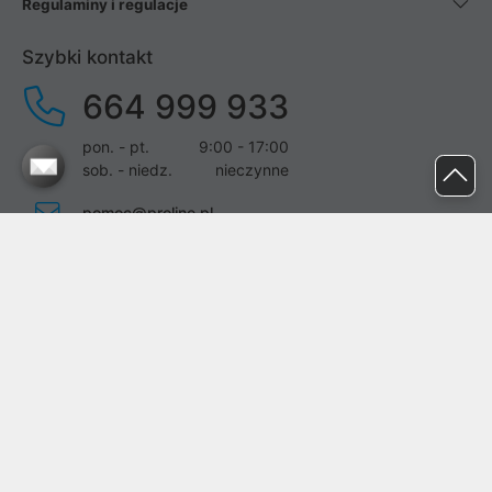
Regulaminy i regulacje
Szybki kontakt
664 999 933
pon. - pt.
9:00 - 17:00
sob. - niedz.
nieczynne
pomoc@proline.pl
Dołącz do nas
Zgłoś błąd na stronie
Proline SA z siedzibą w Mirkowie (55-095), przy ul. Brzozowej 5,
wpisana do rejestru przedsiębiorców Krajowego Rejestru Sądowego
przez Sąd Rejonowy dla Wrocławia-Fabrycznej we Wrocławiu, VI
Wydział Gospodarczy Krajowego Rejestru Sądowego pod nr KRS:
0000282071, NIP: 8951898022, REGON: 020482041, BDO: