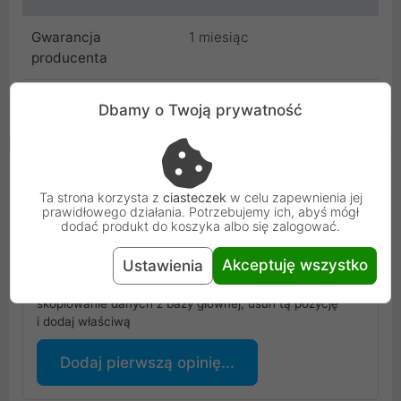
Gwarancja
1 miesiąc
producenta
Uniwersalna informacja o bezpieczeństwie
Dbamy o Twoją prywatność
Opinie Klientów
Ta strona korzysta z
ciasteczek
w celu zapewnienia jej
PROLINE S.A. nie gwarantuje, że zamieszczone opinie
prawidłowego działania. Potrzebujemy ich, abyś mógł
dodać produkt do koszyka albo się zalogować.
pochodzą od osób, które zakupiły lub używały dany produkt.
Akceptuję wszystko
Ustawienia
Masz ten produkt?
Dodaj pierwszą opinię: Brak indexu - poczekaj na
skopiowanie danych z bazy głównej, usuń tą pozycję
i dodaj właściwą
Dodaj pierwszą opinię...