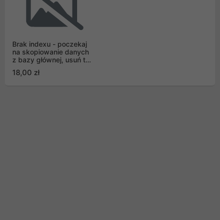
Brak indexu - poczekaj
na skopiowanie danych
z bazy głównej, usuń tą
pozycję i dodaj
18,00 zł
właściwą