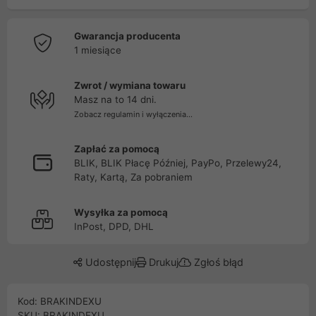
Gwarancja producenta
1 miesiące
Zwrot / wymiana towaru
Masz na to 14 dni.
Zobacz regulamin i wyłączenia...
Zapłać za pomocą
BLIK, BLIK Płacę Później, PayPo, Przelewy24,
Raty, Kartą, Za pobraniem
Wysyłka za pomocą
InPost, DPD, DHL
Udostępnij
Drukuj
Zgłoś błąd
Kod: BRAKINDEXU
SKU: BRAKINDEXU