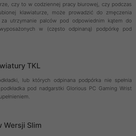
urze, czy to w codziennej pracy biurowej, czy podczas
ubionej klawiaturze, może prowadzić do zmęczenia
ą za utrzymanie palców pod odpowiednim kątem do
ie wyposażonych w (często odpinaną) podpórkę pod
awiatury TKL
podkładki, lub których odpinana podpórka nie spełnia
 podkładka pod nadgarstki Glorious PC Gaming Wrist
upełnieniem.
 Wersji Slim