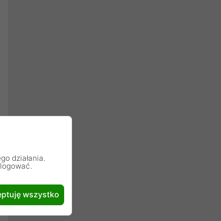
go działania.
alogować.
ptuję wszystko