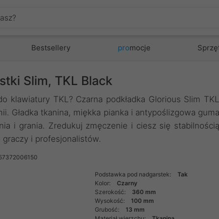
Bestsellery
pro
mocje
Sprzę
tki Slim, TKL Black
do klawiatury TKL? Czarna podkładka Glorious Slim TK
i. Gładka tkanina, miękka pianka i antypoślizgowa gum
ia i grania. Zredukuj zmęczenie i ciesz się stabilności
graczy i profesjonalistów.
857372006150
Podstawka pod nadgarstek:
Tak
Kolor:
Czarny
Szerokość:
360 mm
Wysokość:
100 mm
Grubość:
13 mm
Materiał wierzchu:
Tkanina