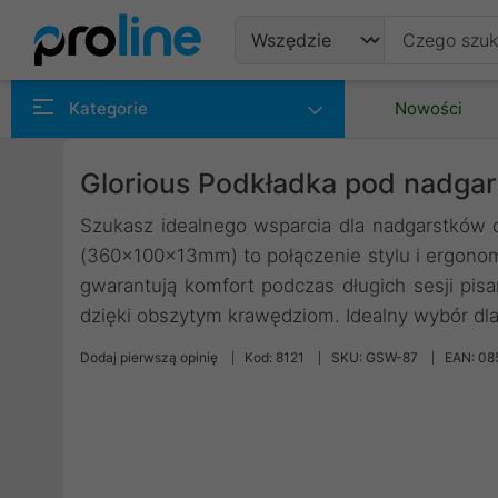
Produkty
Kategorie
Nowości
Producenci
Glorious Podkładka pod nadgars
Kategorie
Szukasz idealnego wsparcia dla nadgarstków 
(360x100x13mm) to połączenie stylu i ergonomi
gwarantują komfort podczas długich sesji pisan
dzięki obszytym krawędziom. Idealny wybór dla 
Dodaj pierwszą opinię
Kod: 8121
SKU: GSW-87
EAN: 0