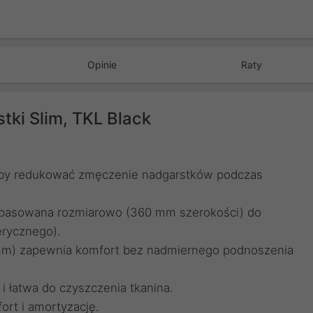
Opinie
Raty
tki Slim, TKL Black
 by redukować zmęczenie nadgarstków podczas
opasowana rozmiarowo (360 mm szerokości) do
erycznego).
3 mm) zapewnia komfort bez nadmiernego podnoszenia
i łatwa do czyszczenia tkanina.
ort i amortyzację.