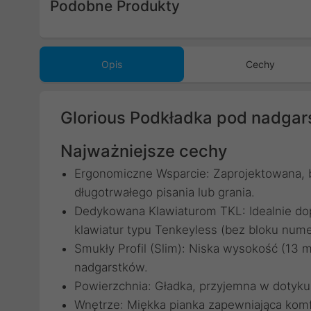
Podobne Produkty
Poprzedni
Opis
Cechy
Glorious Podkładka pod nadgars
Najważniejsze cechy
Ergonomiczne Wsparcie: Zaprojektowana,
długotrwałego pisania lub grania.
Dedykowana Klawiaturom TKL: Idealnie d
klawiatur typu Tenkeyless (bez bloku num
Smukły Profil (Slim): Niska wysokość (1
nadgarstków.
Powierzchnia: Gładka, przyjemna w dotyku 
Wnętrze: Miękka pianka zapewniająca komf