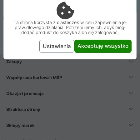
Email
Zapisz się
Oświadczam, że mam ukończone 16 lat. Wyrażam zgodę na
Ta strona korzysta z
ciasteczek
w celu zapewnienia jej
zapisanie mnie do Newslettera Proline i przetwarzanie mojego
prawidłowego działania. Potrzebujemy ich, abyś mógł
adresu e-mail w celu wysyłki wiadomości. Zapoznałem się i
dodać produkt do koszyka albo się zalogować.
wyrażam zgodę na postanowienia
regulaminu newslettera
.
Akceptuję wszystko
Ustawienia
Zakupy
Współpraca hurtowa i MŚP
Okazja i promocja
Struktura strony
Sklepy marek