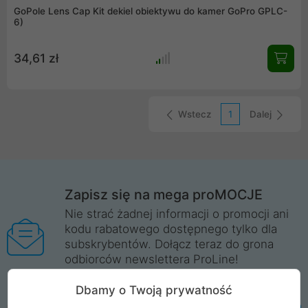
GoPole Lens Cap Kit dekiel obiektywu do kamer GoPro GPLC-
6)
34,61 zł
Wstecz
1
Dalej
Zapisz się na mega proMOCJE
Nie strać żadnej informacji o promocji ani
kodu rabatowego dostępnego tylko dla
subskrybentów. Dołącz teraz do grona
odbiorców newslettera ProLine!
Więcej informacji
Dbamy o Twoją prywatność