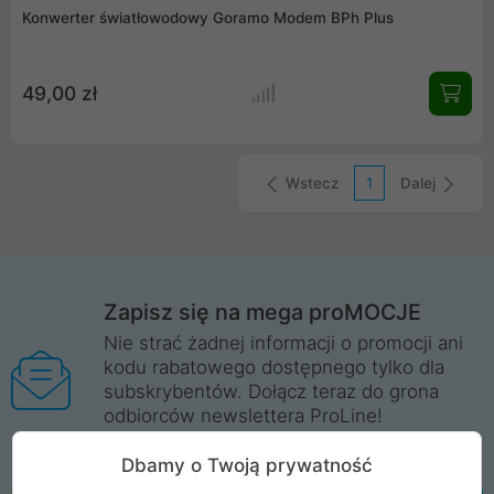
Konwerter światłowodowy Goramo Modem BPh Plus
49,00 zł
Wstecz
1
Dalej
Zapisz się na mega proMOCJE
Nie strać żadnej informacji o promocji ani
kodu rabatowego dostępnego tylko dla
subskrybentów. Dołącz teraz do grona
odbiorców newslettera ProLine!
Więcej informacji
Dbamy o Twoją prywatność