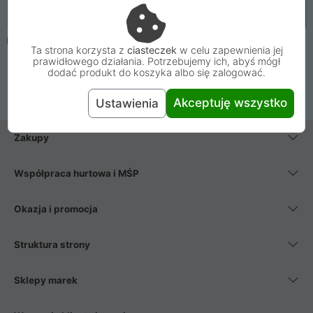
Email
Zapisz się
Oświadczam, że mam ukończone 16 lat. Wyrażam zgodę na
Ta strona korzysta z
ciasteczek
w celu zapewnienia jej
zapisanie mnie do Newslettera Proline i przetwarzanie mojego
prawidłowego działania. Potrzebujemy ich, abyś mógł
adresu e-mail w celu wysyłki wiadomości. Zapoznałem się i
dodać produkt do koszyka albo się zalogować.
wyrażam zgodę na postanowienia
regulaminu newslettera
.
Akceptuję wszystko
Ustawienia
Zakupy
Współpraca hurtowa i MŚP
Okazja i promocja
Struktura strony
Sklepy marek