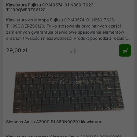
Klawiatura Fujitsu CP149574-01 N860-7623-
T1199QWERZS6120
Klawiatura do laptopa Fujitsu CP149574-01 N860-7623-
T1199QWERZS6120. Tylko stosowanie oryginalnych części
zamiennych gwarantuje prawidłowe spasowanie elementów
oraz ich trwałość i niezawodność! Produkt pochodzi z rozbiórki
oryginalnego Fujitsu CP149574-01 N860-7623-
29,00 zł
T1199QWERZS6120. Jest to kompletny produkt pochodzący z
demontażu laptopa. Testowana przez producenta. Zapraszamy
do zakupu innych części serwisowych.
Siemens Amilo A2000 FJ 860N00201 klawiatura
Klawiatura do laptopa Siemens Amilo A2000 FJ 860N00201.