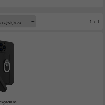
1
z
1
uchwytem na