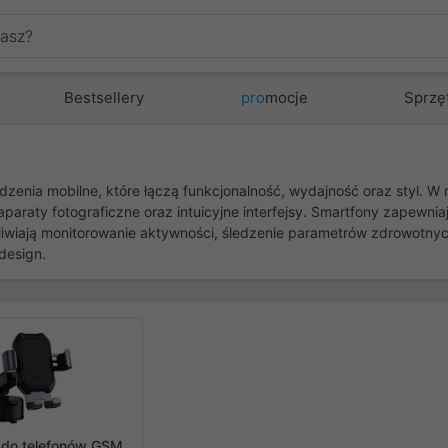
Bestsellery
pro
mocje
Sprzę
zenia mobilne, które łączą funkcjonalność, wydajność oraz styl. W
ty fotograficzne oraz intuicyjne interfejsy. Smartfony zapewniają 
iwiają monitorowanie aktywności, śledzenie parametrów zdrowotnych
design.
zedni
 do telefonów GSM