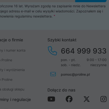
czone 16 lat. Wyrażam zgodę na zapisanie mnie do Newslettera
ojego adresu e-mail w celu wysyłki wiadomości. Zapoznałem się i
nowienia
regulaminu newslettera
.
cje o firmie
Szybki kontakt
664 999 933
my i numer konta
pon. - pt.
9:00 - 17:00
 Proline
sob. - niedz.
nieczynne
ty i wyróżnienia
pomoc@proline.pl
 Proline
a obsługi sklepu
Dołącz do nas
miny i regulacje