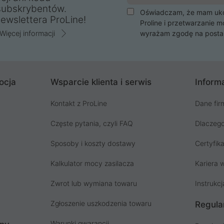
subskrybentów.
Oświadczam, że mam ukoń
ewslettera ProLine!
Proline i przetwarzanie m
Więcej informacji
wyrażam zgodę na posta
ocja
Wsparcie klienta i serwis
Informa
Kontakt z ProLine
Dane fir
Częste pytania, czyli FAQ
Dlaczego
Sposoby i koszty dostawy
Certyfika
Kalkulator mocy zasilacza
Kariera w
Zwrot lub wymiana towaru
Instrukcj
Zgłoszenie uszkodzenia towaru
Regula
Warunki gwarancji