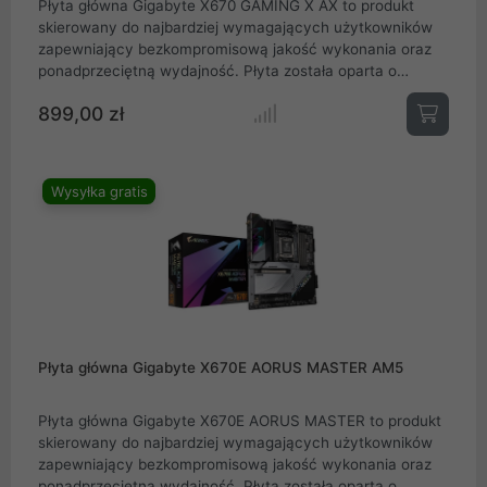
Płyta główna Gigabyte X670 GAMING X AX to produkt
skierowany do najbardziej wymagających użytkowników
zapewniający bezkompromisową jakość wykonania oraz
ponadprzeciętną wydajność. Płyta została oparta o
chipset X670 umożliwiający zamontowanie na niej
899,00 zł
najnowsze procesory AMD Ryzen z serii 7000 oparte o
socket AM5.
Wysyłka gratis
Płyta główna Gigabyte X670E AORUS MASTER AM5
Płyta główna Gigabyte X670E AORUS MASTER to produkt
skierowany do najbardziej wymagających użytkowników
zapewniający bezkompromisową jakość wykonania oraz
ponadprzeciętną wydajność. Płyta została oparta o