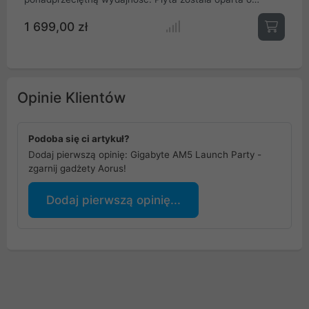
chipset X670 umożliwiający zamontowanie na niej
1 699,00 zł
najnowsze procesory AMD Ryzen z serii 7000 oparte o
socket AM5.
Opinie Klientów
Podoba się ci artykuł?
Dodaj pierwszą opinię: Gigabyte AM5 Launch Party -
zgarnij gadżety Aorus!
Dodaj pierwszą opinię...