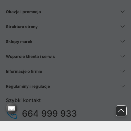
Okazja i promocja
Struktura strony
Sklepy marek
Wsparcie klienta i serwis
Informacje o firmie
Regulaminy i regulacje
Szybki kontakt
664 999 933
pon. - pt.
9:00 - 17:00
sob. - niedz.
nieczynne