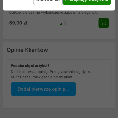
umożliwiając maksymalną prędkość odczytu / zapisu
jednostronnych i dwustronnych modułów M.2 2280.
Całkowicie czarne wykończenie zapewnia elegancki
wygląd .
69,00 zł
Opinie Klientów
Podoba się ci artykuł?
Dodaj pierwszą opinię: Przegrzewanie się dysku
M.2? Poznaj rozwiązanie od be quiet!
Dodaj pierwszą opinię...