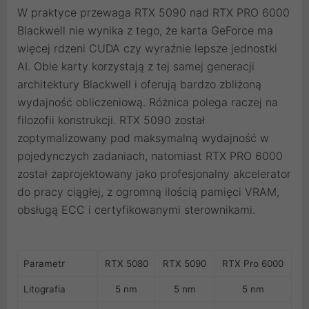
W praktyce przewaga RTX 5090 nad RTX PRO 6000
Blackwell nie wynika z tego, że karta GeForce ma
więcej rdzeni CUDA czy wyraźnie lepsze jednostki
AI. Obie karty korzystają z tej samej generacji
architektury Blackwell i oferują bardzo zbliżoną
wydajność obliczeniową. Różnica polega raczej na
filozofii konstrukcji. RTX 5090 został
zoptymalizowany pod maksymalną wydajność w
pojedynczych zadaniach, natomiast RTX PRO 6000
został zaprojektowany jako profesjonalny akcelerator
do pracy ciągłej, z ogromną ilością pamięci VRAM,
obsługą ECC i certyfikowanymi sterownikami.
Parametr
RTX 5080
RTX 5090
RTX Pro 6000
Litografia
5 nm
5 nm
5 nm