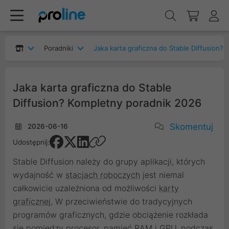
Poradniki
Jaka karta graficzna do Stable Diffusion?
Jaka karta graficzna do Stable
Diffusion? Kompletny poradnik 2026
Skomentuj
2026-06-16
Udostępnij:
Stable Diffusion należy do grupy aplikacji, których
wydajność w
stacjach roboczych
jest niemal
całkowicie uzależniona od możliwości
karty
graficznej.
W przeciwieństwie do tradycyjnych
programów graficznych, gdzie obciążenie rozkłada
się pomiędzy procesor, pamięć RAM i GPU, podczas