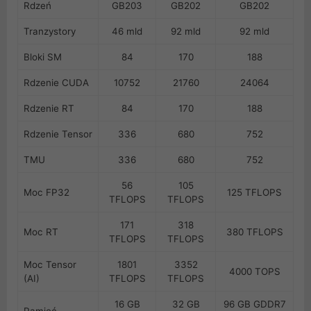
Rdzeń
GB203
GB202
GB202
Tranzystory
46 mld
92 mld
92 mld
Bloki SM
84
170
188
Rdzenie CUDA
10752
21760
24064
Rdzenie RT
84
170
188
Rdzenie Tensor
336
680
752
TMU
336
680
752
56
105
Moc FP32
125 TFLOPS
TFLOPS
TFLOPS
171
318
Moc RT
380 TFLOPS
TFLOPS
TFLOPS
Moc Tensor
1801
3352
4000 TOPS
(AI)
TFLOPS
TFLOPS
16 GB
32 GB
96 GB GDDR7
Pamięć