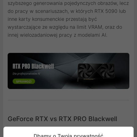
szybszego generowania pojedynczych obrazów, lecz
do pracy w scenariuszach, w których RTX 5090 lub
inne karty konsumenckie przestają być
wystarczające ze względu na limit VRAM, oraz do
innej wielozadaniowej pracy z modelami AI.
GeForce RTX vs RTX PRO Blackwell
Stable Diffusion jest zadaniem typu inference, czyli
Dbamy o Twoją prywatność
wykonywania gotowego modelu, a nie jego