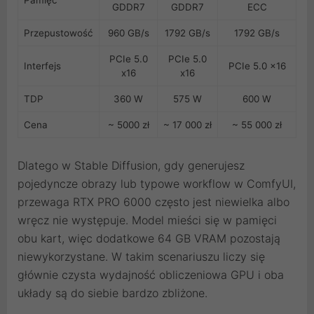
GDDR7
GDDR7
ECC
Przepustowość
960 GB/s
1792 GB/s
1792 GB/s
PCIe 5.0
PCIe 5.0
Interfejs
PCIe 5.0 x16
x16
x16
TDP
360 W
575 W
600 W
Cena
~ 5000 zł
~ 17 000 zł
~ 55 000 zł
Dlatego w Stable Diffusion, gdy generujesz
pojedyncze obrazy lub typowe workflow w ComfyUI,
przewaga RTX PRO 6000 często jest niewielka albo
wręcz nie występuje. Model mieści się w pamięci
obu kart, więc dodatkowe 64 GB VRAM pozostają
niewykorzystane. W takim scenariuszu liczy się
głównie czysta wydajność obliczeniowa GPU i oba
układy są do siebie bardzo zbliżone.