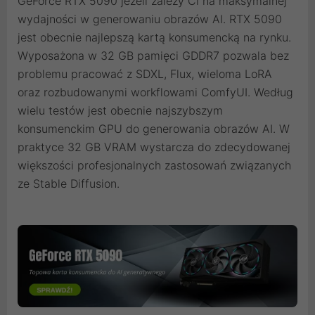
GeForce RTX 5090 jeżeli zależy Ci na maksymalnej
wydajności w generowaniu obrazów AI. RTX 5090
jest obecnie najlepszą kartą konsumencką na rynku.
Wyposażona w 32 GB pamięci GDDR7 pozwala bez
problemu pracować z SDXL, Flux, wieloma LoRA
oraz rozbudowanymi workflowami ComfyUI. Według
wielu testów jest obecnie najszybszym
konsumenckim GPU do generowania obrazów AI. W
praktyce 32 GB VRAM wystarcza do zdecydowanej
większości profesjonalnych zastosowań związanych
ze Stable Diffusion.