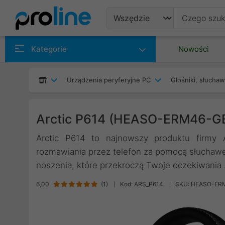
Produkty
Kategorie
Nowości
Producenci
Urządzenia peryferyjne PC
Głośniki, słuchaw
Kategorie
Arctic P614 (HEASO-ERM46-G
Arctic P614 to najnowszy produktu firmy A
rozmawiania przez telefon za pomocą słuchawe
noszenia, które przekroczą Twoje oczekiwania 
6,00
(
1
)
Kod: ARS_P614
SKU: HEASO-ER