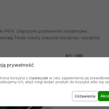
ęki P614. Ulepszone przetworniki neodymowe
arzają Twoje utwory znacznie wyraźniej i wyraźniej
ją prywatność
trona korzysta z
ciasteczek
w celu zapewnienia jej prawidłowe
rzebujemy ich, abyś mógł dodać produkt do koszyka albo się z
Akce
Ustawienia