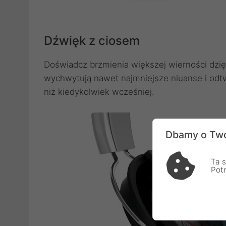
Dźwięk z ciosem
Doświadcz brzmienia większej wierności dzi
wychwytują nawet najmniejsze niuanse i odtw
niż kiedykolwiek wcześniej.
Dbamy o Two
Ta s
Pot