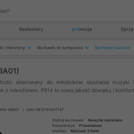
Bestsellery
pro
mocje
Sprzę
ki i mikrofony
Słuchawki do komputera
Słuchawki nauszne
BA01)
rctic skierowany do miłośników słuchania muzyki 
k z mikrofonem. P614 to nowa jakość dźwięku i komfor
.
M46-GBA01
EAN: 0872767007147
Rodzaj słuchawek:
Nauszne zamknięte
Komunikacja:
Przewodowa
Interfejs:
MiniJack 3.5mm