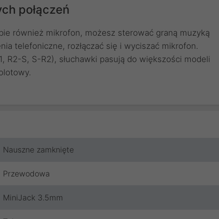
ych połączeń
sobie również mikrofon, możesz sterować graną muzyką
ia telefoniczne, rozłączać się i wyciszać mikrofon.
, R2-S, S-R2), słuchawki pasują do większości modeli
olotowy.
Nauszne zamknięte
Przewodowa
MiniJack 3.5mm