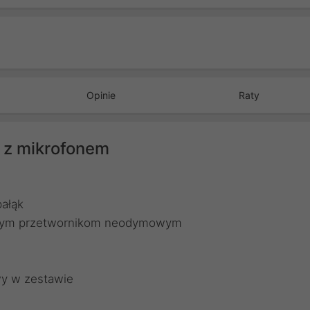
Opinie
Raty
i z mikrofonem
ałąk
zonym przetwornikom neodymowym
wy w zestawie