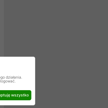
go działania.
alogować.
ptuję wszystko