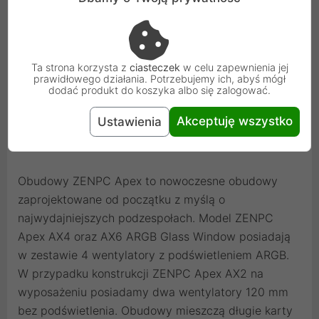
Ta strona korzysta z
ciasteczek
w celu zapewnienia jej
prawidłowego działania. Potrzebujemy ich, abyś mógł
dodać produkt do koszyka albo się zalogować.
Obudowy ZENPC Apex
Akceptuję wszystko
Ustawienia
Obudowy ZENPC Apex to nowoczesne obudowy
zaprojektowane od początku z myślą o
najwydajniejszych podzespołach. Model ZENPC
Apex AX4 oraz AX6 ARGB Glass Window posiadają
w zestawie 4 wentylatory z podświetleniem ARGB.
W przypadku konstrukcji ZENPC Apex AX2 na
wyposażeniu posiadamy dwa wentylatory 120 mm
bez podświetlenia. Obudowy mieszczą długie karty