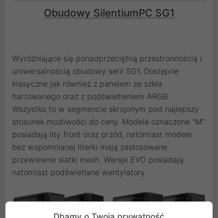
Obudowy SilentiumPC SG1
Wyróżniające się ponadprzeciętną przestronnością i
uniwersalnością obudowy serii SG1. Dostępne
klasyczne jak również z panelem ze szkła
hartowanego oraz z podświetleniem ARGB.
Wszystko to w segmencie skrojonym pod najlepszy
stosunek możliwości do ceny. Modele oznaczone "M"
posiadają lity front oraz przód, natomiast modele
bez wspomnianej literki mają zastosowane
przewiewne siatki mesh. Wersje EVO posiadają
natomiast podświetlane wentylatory
Dbamy o Twoją prywatność