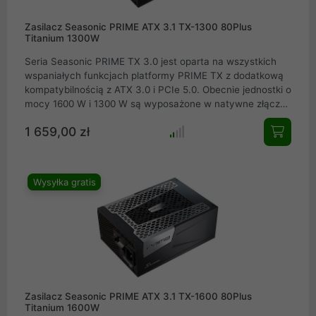
Zasilacz Seasonic PRIME ATX 3.1 TX-1300 80Plus
Titanium 1300W
Seria Seasonic PRIME TX 3.0 jest oparta na wszystkich
wspaniałych funkcjach platformy PRIME TX z dodatkową
kompatybilnością z ATX 3.0 i PCIe 5.0. Obecnie jednostki o
mocy 1600 W i 1300 W są wyposażone w natywne złącza
12VHPWR , cyfrowe sterowanie wentylatorami i japońskie
1 659,00 zł
kondensatory elektrolityczne do 105°C, co gwarantuje
niezakłócone dostarczanie mocy i długotrwałą trwałość.
Wszystkie te cechy sprawiają, że te zasilacze idealnie
nadają się do obsługi najnowszych kart graficznych i
Wysyłka gratis
procesorów dużej mocy dostępnych na rynku
Zasilacz Seasonic PRIME ATX 3.1 TX-1600 80Plus
Titanium 1600W