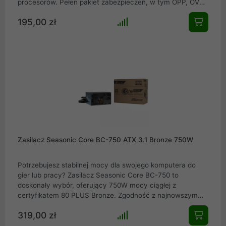
procesorów. Pełen pakiet zabezpieczeń, w tym OPP, OVP,
OCP i SCP, chroni wszystkie podłączone komponenty
195,00 zł
przed awariami. Cichy 120 mm wentylator z inteligentną
kontrolą obrotów gwarantuje optymalne chłodzenie przy
minimalnym poziomie hałasu, zapewniając komfort
użytkowania.
Zasilacz Seasonic Core BC-750 ATX 3.1 Bronze 750W
Potrzebujesz stabilnej mocy dla swojego komputera do
gier lub pracy? Zasilacz Seasonic Core BC-750 to
doskonały wybór, oferujący 750W mocy ciągłej z
certyfikatem 80 PLUS Bronze. Zgodność z najnowszym
standardem ATX 3.1 i potężna linia +12V zapewniają pełną
319,00 zł
kompatybilność i stabilność nawet dla wymagających kart
graficznych. Postaw na legendarną jakość i niezawodność