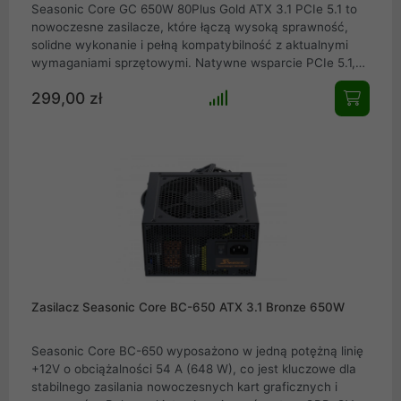
Seasonic Core GC 650W 80Plus Gold ATX 3.1 PCIe 5.1 to
nowoczesne zasilacze, które łączą wysoką sprawność,
solidne wykonanie i pełną kompatybilność z aktualnymi
wymaganiami sprzętowymi. Natywne wsparcie PCIe 5.1,
standard ATX 3.1, cicha praca czynią z nich bezpieczny i
299,00 zł
przyszłościowy wybór dla użytkowników, którzy oczekują
stabilności i jakości na długie lata.
Zasilacz Seasonic Core BC-650 ATX 3.1 Bronze 650W
Seasonic Core BC-650 wyposażono w jedną potężną linię
+12V o obciążalności 54 A (648 W), co jest kluczowe dla
stabilnego zasilania nowoczesnych kart graficznych i