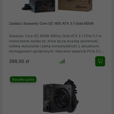
Zasilacz Seasonic Core GC-850 ATX 3.1 Gold 850W
Seasonic Core GC 850W 80Plus Gold ATX 3.1 PCIe 5.1 to
nowoczesne zasilacze, które łączą wysoką sprawność,
solidne wykonanie i pełną kompatybilność z aktualnymi
wymaganiami sprzętowymi. Natywne wsparcie PCIe 5.1,
standard ATX 3.1, cicha praca oraz modularne
399,00 zł
okablowanie czynią z nich bezpieczny i przyszłościowy
wybór dla użytkowników, którzy oczekują stabilności i
jakości na długie lata.
Wysyłka gratis