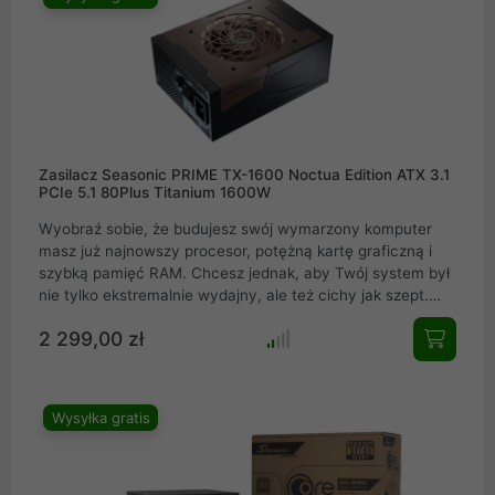
strażnik, dbający o każdy komponent Twojego komputera,
niezależnie od wyzwań.
Zasilacz Seasonic PRIME TX-1600 Noctua Edition ATX 3.1
PCIe 5.1 80Plus Titanium 1600W
Wyobraź sobie, że budujesz swój wymarzony komputer
masz już najnowszy procesor, potężną kartę graficzną i
szybką pamięć RAM. Chcesz jednak, aby Twój system był
nie tylko ekstremalnie wydajny, ale też cichy jak szept.
Oto Seasonic PRIME TX-1600 Noctua Edition zasilacz,
2 299,00 zł
który dostarcza niesamowitą moc 1600W, jednocześnie
zachowując ultra-cichą pracę dzięki wentylatorowi Noctua
NF-A12x25 PWM. To idealne rozwiązanie dla Ciebie, jeśli
pragniesz połączyć najwyższą wydajność z
Wysyłka gratis
bezkompromisową ciszą.