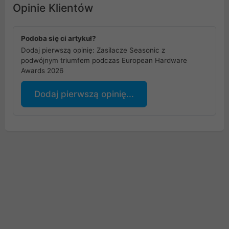
Opinie Klientów
pracuje cicho i efektywnie w każdych warunkach
montażowych.
Podoba się ci artykuł?
Dodaj pierwszą opinię: Zasilacze Seasonic z
podwójnym triumfem podczas European Hardware
Awards 2026
Dodaj pierwszą opinię...