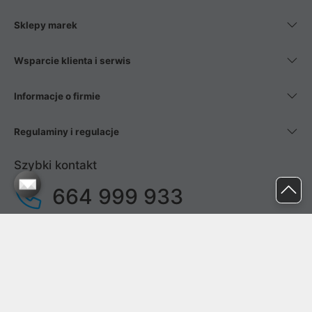
Sklepy marek
Wsparcie klienta i serwis
Informacje o firmie
Regulaminy i regulacje
Szybki kontakt
664 999 933
pon. - pt.
9:00 - 17:00
sob. - niedz.
nieczynne
pomoc@proline.pl
Dołącz do nas