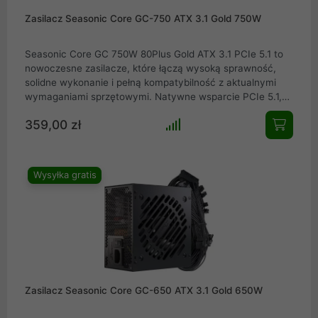
Zasilacz Seasonic Core GC-750 ATX 3.1 Gold 750W
Seasonic Core GC 750W 80Plus Gold ATX 3.1 PCIe 5.1 to
nowoczesne zasilacze, które łączą wysoką sprawność,
solidne wykonanie i pełną kompatybilność z aktualnymi
wymaganiami sprzętowymi. Natywne wsparcie PCIe 5.1,
standard ATX 3.1, cicha praca oraz modularne
359,00 zł
okablowanie czynią z nich bezpieczny i przyszłościowy
wybór dla użytkowników, którzy oczekują stabilności i
jakości na długie lata.
Wysyłka gratis
Zasilacz Seasonic Core GC-650 ATX 3.1 Gold 650W