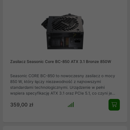
Seasonic.
Zasilacz Seasonic Core BC-850 ATX 3.1 Bronze 850W
Seasonic CORE BC-850 to nowoczesny zasilacz o mocy
850 W, który łączy niezawodność z najnowszymi
standardami technologicznymi. Urządzenie w pełni
wspiera specyfikację ATX 3.1 oraz PCIe 5.1, co czyni je
idealnym wyborem dla posiadaczy najwydajniejszych kart
359,00 zł
graficznych nowej generacji. Wysoka sprawność
potwierdzona certyfikatem 80 PLUS Bronze zapewnia
oszczędność energii i optymalną stabilność pod
obciążeniem. Dzięki kompaktowej obudowie 140 mm oraz
inteligentnemu systemowi chłodzenia S2FC, jednostka