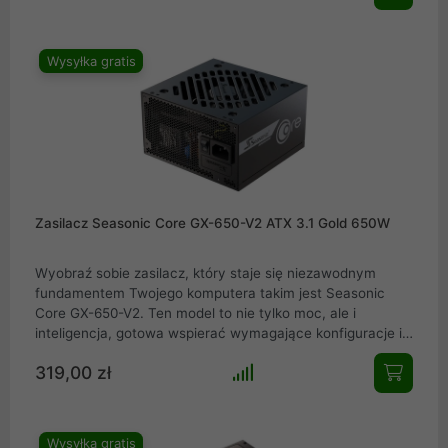
OptiSink, GX-750-V2 jest jak strażnik mocy wydajny, cichy
i bezpieczny. Dla graczy i profesjonalistów, którzy szukają
doskonałości w każdym calu swojego sprzętu.
Wysyłka gratis
Zasilacz Seasonic Core GX-650-V2 ATX 3.1 Gold 650W
Wyobraź sobie zasilacz, który staje się niezawodnym
fundamentem Twojego komputera takim jest Seasonic
Core GX-650-V2. Ten model to nie tylko moc, ale i
inteligencja, gotowa wspierać wymagające konfiguracje i
zachować stabilność nawet w ekstremalnych warunkach.
319,00 zł
Z pełną modularnością kabli, technologią OptiSink
poprawiającą chłodzenie i systemem S2FC, GX-650-V2
dostosowuje się do potrzeb użytkownika. Cisza, stabilność
i ochrona Seasonic Core GX-650-V2 jest jak cichy
Wysyłka gratis