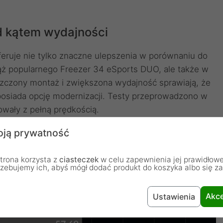
 kątem wydajności
eruje nie tylko znaczne ulepszenia w porównaniu do
ąż popularnego Freezer 34 eSports DUO, ale także w
szczony montaż i zwiększona wydajność sprawiają, że
 posiada opcję modernizacji. Testy przeprowadzono w
owały z pełną prędkością.
ją prywatność
trona korzysta z
ciasteczek
w celu zapewnienia jej prawidłowe
rzebujemy ich, abyś mógł dodać produkt do koszyka albo się z
Akce
Ustawienia