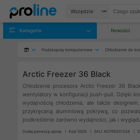
Produkty
Kategorie
Nowości
Producenci
Podzespoły komputerowe
Chłodzenie do ko
Kategorie
Arctic Freezer 36 Black
Chłodzenie procesora Arctic Freezer 36 Bla
wentylatory w konfiguracji push-pull. Dzięki ko
wydajnością chłodzenia, ale także designem
przykręcaną aluminiową pokrywą, co pozwal
podkreślenie zarówno wydajności, jak i wygląd
Dodaj pierwszą opinię
Kod: 5506
SKU: ACFRE00123A
E