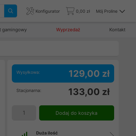
Konfigurator
0,00 zł
Mój Proline
t gamingowy
Wyprzedaż
Kontakt
129,00 zł
Wysyłkowa:
a
133,00 zł
Stacjonarna:
o
a
i
Dodaj do koszyka
Duża ilość