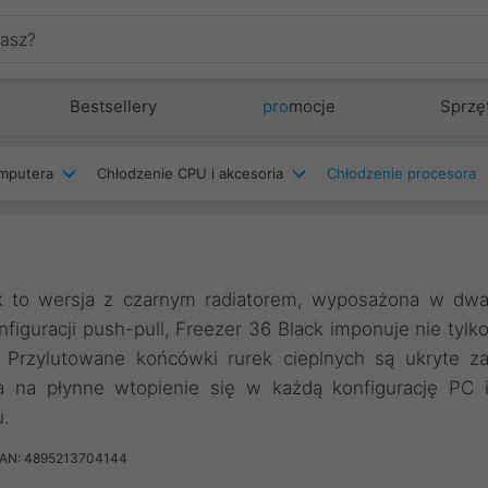
Bestsellery
pro
mocje
Sprzę
mputera
Chłodzenie CPU i akcesoria
Chłodzenie procesora
ck to wersja z czarnym radiatorem, wyposażona w dw
nfiguracji push-pull, Freezer 36 Black imponuje nie tylk
. Przylutowane końcówki rurek cieplnych są ukryte z
a na płynne wtopienie się w każdą konfigurację PC 
u.
AN: 4895213704144