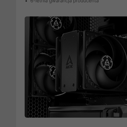
6-letnia gwarancja producenta