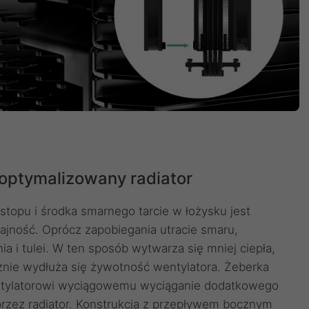
zoptymalizowany radiator
topu i środka smarnego tarcie w łożysku jest
ajność. Oprócz zapobiegania utracie smaru,
a i tulei. W ten sposób wytwarza się mniej ciepła,
cznie wydłuża się żywotność wentylatora. Żeberka
wentylatorowi wyciągowemu wyciąganie dodatkowego
zez radiator. Konstrukcja z przepływem bocznym