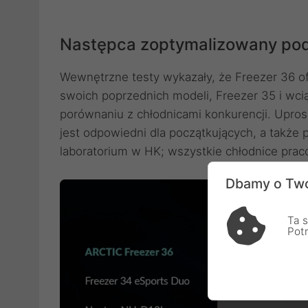
Następca zoptymalizowany pod
Wewnętrzne testy wykazały, że Freezer 36 of
swoich poprzednich modeli, Freezer 35 i wci
porównaniu z chłodnicami konkurencji. Upro
jest odpowiedni dla początkujących, a także
laboratorium w HK; wszystkie chłodnice prac
Dbamy o Two
Ta s
Pot