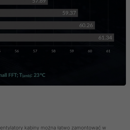
entylatory kabiny można łatwo zamontować w