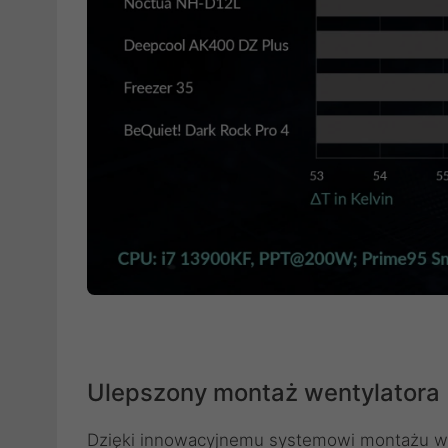
Ulepszony montaż wentylatora
Dzięki innowacyjnemu systemowi montażu w