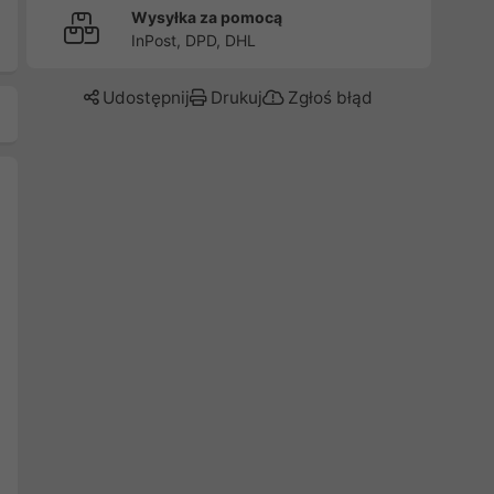
Wysyłka za pomocą
InPost, DPD, DHL
Udostępnij
Drukuj
Zgłoś błąd