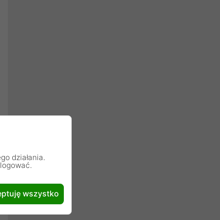
go działania.
alogować.
ptuję wszystko