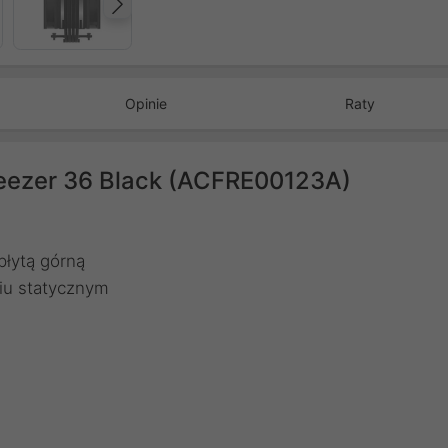
Następny
Opinie
Raty
reezer 36 Black (ACFRE00123A)
płytą górną
iu statycznym