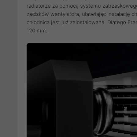
radiatorze za pomocą systemu zatrzaskoweg
zacisków wentylatora, ułatwiając instalację c
chłodnica jest już zainstalowana. Dlatego Fr
120 mm.