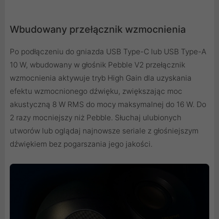
Wbudowany przełącznik wzmocnienia
Po podłączeniu do gniazda USB Type-C lub USB Type-A
10 W, wbudowany w głośnik Pebble V2 przełącznik
wzmocnienia aktywuje tryb High Gain dla uzyskania
efektu wzmocnionego dźwięku, zwiększając moc
akustyczną 8 W RMS do mocy maksymalnej do 16 W. Do
2 razy mocniejszy niż Pebble. Słuchaj ulubionych
utworów lub oglądaj najnowsze seriale z głośniejszym
dźwiękiem bez pogarszania jego jakości.