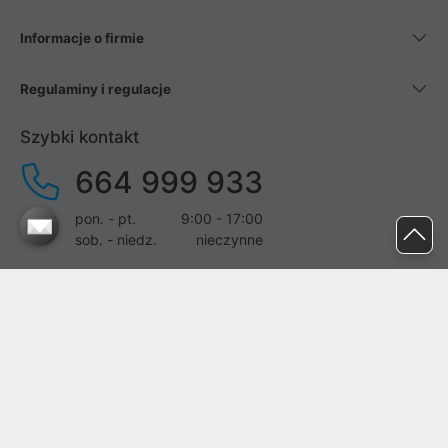
Informacje o firmie
Regulaminy i regulacje
Szybki kontakt
664 999 933
pon. - pt.
9:00 - 17:00
sob. - niedz.
nieczynne
pomoc@proline.pl
Dołącz do nas
Zgłoś błąd na stronie
Proline SA z siedzibą w Mirkowie (55-095), przy ul. Brzozowej 5,