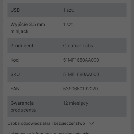
USB
1 szt.
Wyjście 3.5 mm
1 szt.
minijack
Producent
Creative Labs
Kod
51MF1680AA000
SKU
51MF1680AA000
EAN
5390660192029
Gwarancja
12 miesięcy
producenta
Osoba odpowiedzialna i bezpieczeństwo
Uniwersalna informacja o bezpieczeństwie