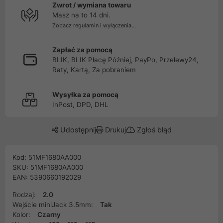
Zwrot / wymiana towaru
Masz na to 14 dni.
Zobacz regulamin i wyłączenia...
Zapłać za pomocą
BLIK, BLIK Płacę Później, PayPo, Przelewy24,
Raty, Kartą, Za pobraniem
Wysyłka za pomocą
InPost, DPD, DHL
Udostępnij
Drukuj
Zgłoś błąd
Kod: 51MF1680AA000
SKU: 51MF1680AA000
EAN: 5390660192029
Rodzaj:
2.0
Wejście miniJack 3.5mm:
Tak
Kolor:
Czarny