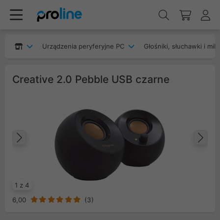
Urządzenia peryferyjne PC
Głośniki, słuchawki i mik
Creative 2.0 Pebble USB czarne
Poprzedni
Na
1 z 4
6,00
(
3
)