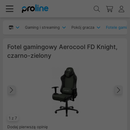
Gaming i streaming
Pokój gracza
Fotele gami
Fotel gamingowy Aerocool FD Knight,
czarno-zielony
Poprzedni
Na
1 z 7
Dodaj pierwszą opinię