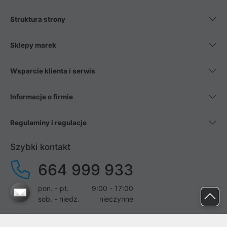
Struktura strony
Sklepy marek
Wsparcie klienta i serwis
Informacje o firmie
Regulaminy i regulacje
Szybki kontakt
664 999 933
pon. - pt.
9:00 - 17:00
sob. - niedz.
nieczynne
pomoc@proline.pl