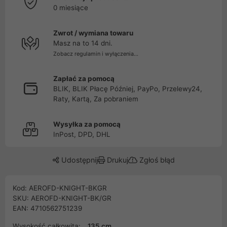
0 miesiące
Zwrot / wymiana towaru
Masz na to 14 dni.
Zobacz regulamin i wyłączenia...
Zapłać za pomocą
BLIK, BLIK Płacę Później, PayPo, Przelewy24,
Raty, Kartą, Za pobraniem
Wysyłka za pomocą
InPost, DPD, DHL
Udostępnij
Drukuj
Zgłoś błąd
Kod: AEROFD-KNIGHT-BKGR
SKU: AEROFD-KNIGHT-BK/GR
EAN: 4710562751239
Wysokość całkowita:
135 cm