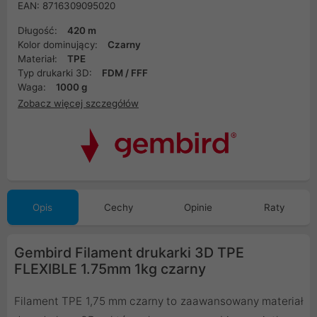
EAN: 8716309095020
Długość:
420 m
Kolor dominujący:
Czarny
Materiał:
TPE
Typ drukarki 3D:
FDM / FFF
Waga:
1000 g
Zobacz więcej szczegółów
Opis
Cechy
Opinie
Raty
Gembird Filament drukarki 3D TPE
FLEXIBLE 1.75mm 1kg czarny
Filament TPE 1,75 mm czarny to zaawansowany materiał