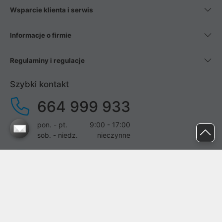
Wsparcie klienta i serwis
Informacje o firmie
Regulaminy i regulacje
Szybki kontakt
664 999 933
pon. - pt.
9:00 - 17:00
sob. - niedz.
nieczynne
pomoc@proline.pl
Dołącz do nas
Zgłoś błąd na stronie