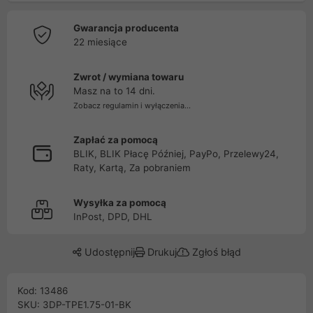
Gwarancja producenta
22 miesiące
Zwrot / wymiana towaru
Masz na to 14 dni.
Zobacz regulamin i wyłączenia...
Zapłać za pomocą
BLIK, BLIK Płacę Później, PayPo, Przelewy24,
Raty, Kartą, Za pobraniem
Wysyłka za pomocą
InPost, DPD, DHL
Udostępnij
Drukuj
Zgłoś błąd
Kod: 13486
SKU: 3DP-TPE1.75-01-BK