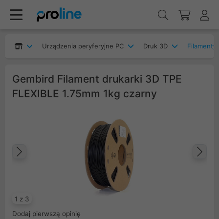
Urządzenia peryferyjne PC
Druk 3D
Filamenty 
Gembird Filament drukarki 3D TPE
FLEXIBLE 1.75mm 1kg czarny
Poprzedni
Na
1 z 3
Dodaj pierwszą opinię