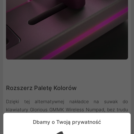
Rozszerz Paletę Kolorów
Dzięki tej alternatywnej nakładce na suwak do
klawiatury Glorious GMMK Wireless Numpad, bez trudu
wzbogacisz możliwości personalizacji kolorystycznej
Dbamy o Twoją prywatność
swojego bezprzewodowego bloku numerycznego. Dodaj
wyrazisty akcent i dopasuj wygląd urządzenia do reszty