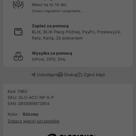
Masz na to 14 dni.
Zobacz regulamin i wyłączenia...
Zapłać za pomocą
BLIK, BLIK Płacę Później, PayPo, Przelewy24,
Raty, Kartą, Za pobraniem
Wysyłka za pomocą
InPost, DPD, DHL
Udostępnij
Drukuj
Zgłoś błąd
Kod: 7963
SKU: GLO-ACC-NP-S-P
EAN: 0810069972954
Kolor:
Różowy
Zobacz więcej szczegółów