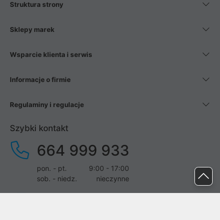
Struktura strony
Sklepy marek
Wsparcie klienta i serwis
Informacje o firmie
Regulaminy i regulacje
Szybki kontakt
664 999 933
pon. - pt.
9:00 - 17:00
sob. - niedz.
nieczynne
pomoc@proline.pl
Dołącz do nas