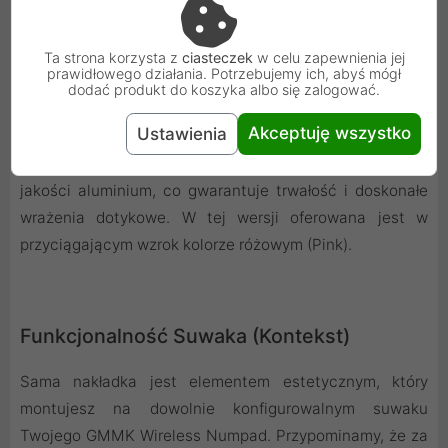
swojego stanowiska.
Ta strona korzysta z
ciasteczek
w celu zapewnienia jej
prawidłowego działania. Potrzebujemy ich, abyś mógł
dodać produkt do koszyka albo się zalogować.
Wysoka Jakość i Wyrazisty Styl
Akceptuję wszystko
Ustawienia
Nakładka została precyzyjnie wykonana z wysokiej
jakości aluminium, co gwarantuje trwałość i doskonałe
wrażenia dotykowe. W tej wersji oferowana jest w
przyciągającym wzrok kolorze różowym (Pink).
Funkcjonalność Suwaka (Kontekst)
Sama nakładka jest elementem estetycznym, który
montujesz na dowolnie konfigurowalnym suwaku
Twojego GMMK Wireless Numpad. Przypominamy, że za