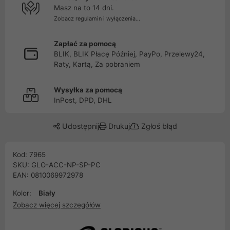
Masz na to 14 dni.
Zobacz regulamin i wyłączenia...
Zapłać za pomocą
BLIK, BLIK Płacę Później, PayPo, Przelewy24,
Raty, Kartą, Za pobraniem
Wysyłka za pomocą
InPost, DPD, DHL
Udostępnij
Drukuj
Zgłoś błąd
Kod: 7965
SKU: GLO-ACC-NP-SP-PC
EAN: 0810069972978
Kolor:
Biały
Zobacz więcej szczegółów