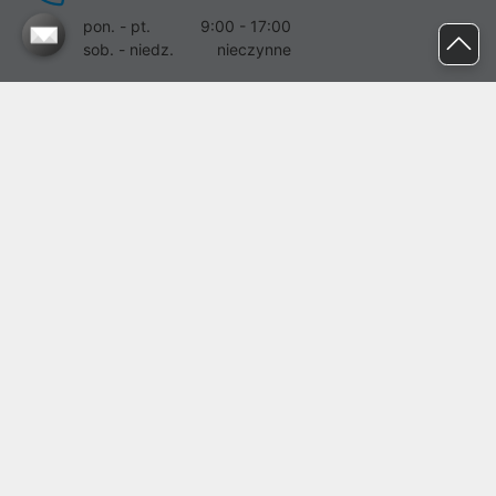
pon. - pt.
9:00 - 17:00
sob. - niedz.
nieczynne
pomoc@proline.pl
Dołącz do nas
Zgłoś błąd na stronie
Proline SA z siedzibą w Mirkowie (55-095), przy ul. Brzozowej 5,
wpisana do rejestru przedsiębiorców Krajowego Rejestru Sądowego
przez Sąd Rejonowy dla Wrocławia-Fabrycznej we Wrocławiu, VI
Wydział Gospodarczy Krajowego Rejestru Sądowego pod nr KRS:
0000282071, NIP: 8951898022, REGON: 020482041, BDO:
000437899. Kapitał zakładowy Spółki wynosi 500000,00 zł i został
on opłacony w całości.
© proline 1996 - 2026. Wszelkie prawa zastrzeżone.