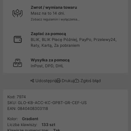
Zwrot / wymiana towaru
Masz na to 14 dni.
Zobacz regulamin i wyłączenia...
Zapłać za pomocą
BLIK, BLIK Płacę Później, PayPo, Przelewy24,
Raty, Kartą, Za pobraniem
Wysyłka za pomocą
InPost, DPD, DHL
Udostępnij
Drukuj
Zgłoś błąd
Kod: 7974
SKU: GLO-KB-ACC-KC-GPBT-GR-CEF-US
EAN: 0840408303118
Kolor:
Gradient
Liczba klawiszy:
133 szt
Klawisze numeryczne:
Tak