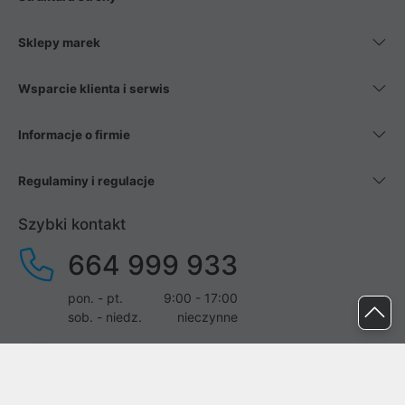
Sklepy marek
Wsparcie klienta i serwis
Informacje o firmie
Regulaminy i regulacje
Szybki kontakt
664 999 933
pon. - pt.
9:00 - 17:00
sob. - niedz.
nieczynne
pomoc@proline.pl
Dołącz do nas