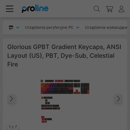
Urządzenia peryferyjne PC
Urządzenia wskazujące
Glorious GPBT Gradient Keycaps, ANSI
Layout (US), PBT, Dye-Sub, Celestial
Fire
Poprzedni
Na
1 z 7