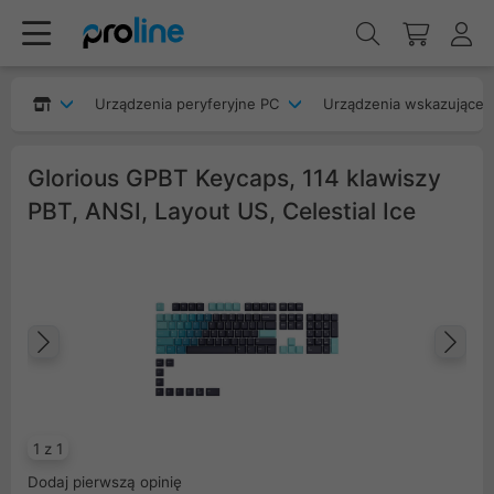
Urządzenia peryferyjne PC
Urządzenia wskazujące
Glorious GPBT Keycaps, 114 klawiszy
PBT, ANSI, Layout US, Celestial Ice
Poprzedni
Na
1 z 1
Dodaj pierwszą opinię