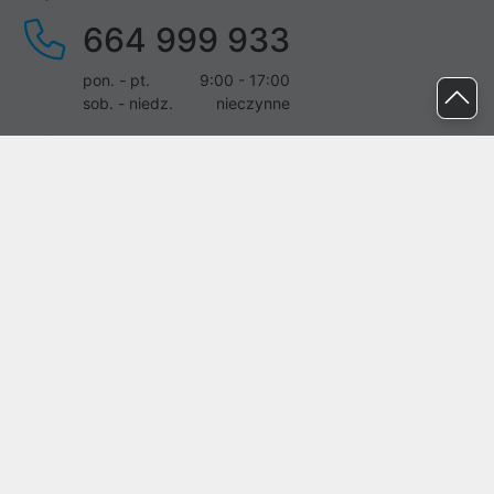
664 999 933
pon. - pt.
9:00 - 17:00
sob. - niedz.
nieczynne
pomoc@proline.pl
Dołącz do nas
Zgłoś błąd na stronie
Proline SA z siedzibą w Mirkowie (55-095), przy ul. Brzozowej 5,
wpisana do rejestru przedsiębiorców Krajowego Rejestru Sądowego
przez Sąd Rejonowy dla Wrocławia-Fabrycznej we Wrocławiu, VI
Wydział Gospodarczy Krajowego Rejestru Sądowego pod nr KRS:
0000282071, NIP: 8951898022, REGON: 020482041, BDO:
000437899. Kapitał zakładowy Spółki wynosi 500000,00 zł i został
on opłacony w całości.
© proline 1996 - 2026. Wszelkie prawa zastrzeżone.