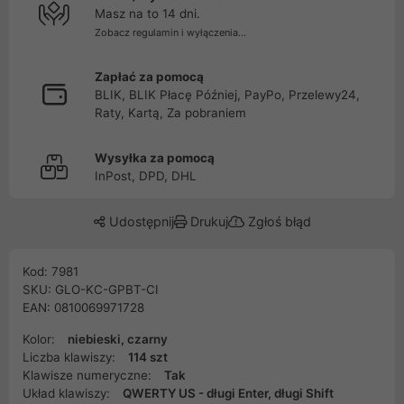
Masz na to 14 dni.
Zobacz regulamin i wyłączenia...
Zapłać za pomocą
BLIK, BLIK Płacę Później, PayPo, Przelewy24,
Raty, Kartą, Za pobraniem
Wysyłka za pomocą
InPost, DPD, DHL
Udostępnij
Drukuj
Zgłoś błąd
Kod: 7981
SKU: GLO-KC-GPBT-CI
EAN: 0810069971728
Kolor:
niebieski, czarny
Liczba klawiszy:
114 szt
Klawisze numeryczne:
Tak
Układ klawiszy:
QWERTY US - długi Enter, długi Shift