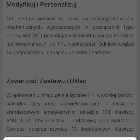
Modyfikuj i Personalizuj
Ten zestaw pozwala na łatwą modyfikację klawiatur
mechanicznych wyposażonych w przełączniki typu
Cherry MX (+) i posiadających układ klawiszy Full-Size
(pełnowymiarowy) lub TKL (tenkeyless). Odmień wygląd
swojego sprzętu i nadaj mu unikalny charakter.
Zawartość Zestawu i Układ
W opakowaniu znajduje się łącznie 114 wysokiej jakości
nakładek (keycaps), zaprojektowanych z myślą o
standardowym amerykańskim układzie 104 klawiszy
ANSI (US). Aby umożliwić dodatkową personalizację,
Glorious dołącza również 10 dodatkowych klawiszy
specjalnych.